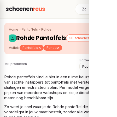
schoenen
reus
Home
›
Pantoffels
›
Rohde
Rohde Pantoffels
58 schoenen
Actief:
Pantoffels
Rohde
Sorteer:
58 producten
Rohde pantoffels vind je hier in een ruime keuze bij elkaar:
van zachte instappers tot pantoffels met verstelbare
sluitingen en extra steunzolen. Per model vergelijken we de
prijzen van meerdere webshops en zie je direct welke
maten nog beschikbaar zijn.
Zo weet je snel waar je de Rohde pantoffel die je zoekt het
voordeligst in jouw maat bestelt, zonder alle webshops apart