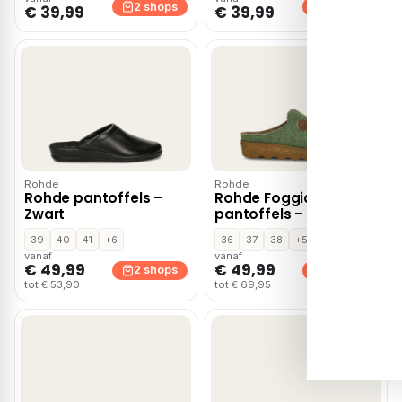
2 shops
2 shops
€ 39,99
€ 39,99
Rohde
Rohde
Rohde pantoffels –
Rohde Foggia D
Zwart
pantoffels – Groen
39
40
41
+6
36
37
38
+5
vanaf
vanaf
€ 49,99
€ 49,99
2 shops
2 shops
tot € 53,90
tot € 69,95