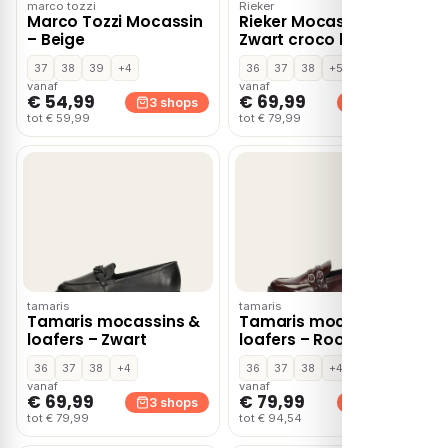
marco tozzi
Rieker
Marco Tozzi Mocassin
Rieker Mocassin –
– Beige
Zwart croco lak
37
38
39
+4
36
37
38
+5
vanaf
vanaf
€ 54,99
€ 69,99
3 shops
3 shops
tot € 59,99
tot € 79,99
tamaris
tamaris
Tamaris mocassins &
Tamaris mocassins &
loafers – Zwart
loafers – Rood
36
37
38
+4
36
37
38
+4
vanaf
vanaf
€ 69,99
€ 79,99
3 shops
3 shops
tot € 79,99
tot € 94,54