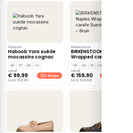
Haboob
Birkenstock
Haboob Yara suède
BIRKENSTOCK Naples
mocassins cognac
Wrapped carafe
Suede Unisex – Bruin
36
37
38
+4
39
40
41
+3
vanaf
vanaf
€ 99,99
€ 159,90
3 shops
3 shops
tot € 109,99
tot € 169,99