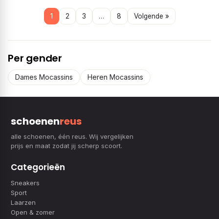
1
2
3
…
8
Volgende »
Per gender
Dames Mocassins
Heren Mocassins
schoenen
reus
alle schoenen, één reus. Wij vergelijken
prijs en maat zodat jij scherp scoort.
Categorieën
Sneakers
Sport
Laarzen
Open & zomer