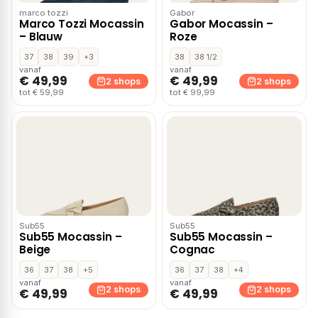
marco tozzi
Gabor
Marco Tozzi Mocassin
Gabor Mocassin –
– Blauw
Roze
37
38
39
+3
38
38 1/2
vanaf
vanaf
€ 49,99
€ 49,99
2 shops
2 shops
tot € 59,99
tot € 99,99
Sub55
Sub55
Sub55 Mocassin –
Sub55 Mocassin –
Beige
Cognac
36
37
38
+5
36
37
38
+4
vanaf
vanaf
2 shops
2 shops
€ 49,99
€ 49,99