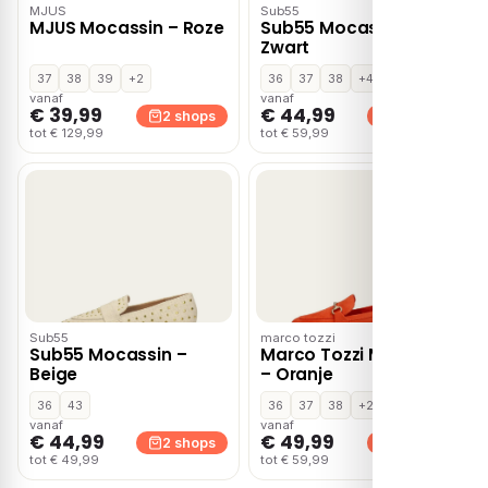
MJUS
Sub55
MJUS Mocassin – Roze
Sub55 Mocassin –
Zwart
37
38
39
+2
36
37
38
+4
vanaf
vanaf
€ 39,99
€ 44,99
2 shops
2 shops
tot € 129,99
tot € 59,99
Sub55
marco tozzi
Sub55 Mocassin –
Marco Tozzi Mocassin
Beige
– Oranje
36
43
36
37
38
+2
vanaf
vanaf
€ 44,99
€ 49,99
2 shops
2 shops
tot € 49,99
tot € 59,99