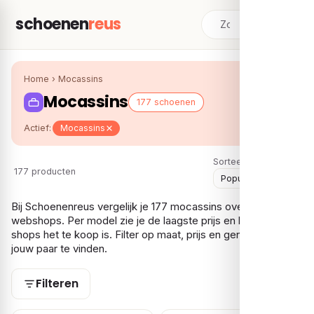
schoenen
reus
Home
›
Mocassins
Mocassins
177 schoenen
Actief:
Mocassins
Sorteer:
177 producten
Bij Schoenenreus vergelijk je 177 mocassins over meerdere
webshops. Per model zie je de laagste prijs en bij hoeveel
shops het te koop is. Filter op maat, prijs en gender om snel
jouw paar te vinden.
Filteren