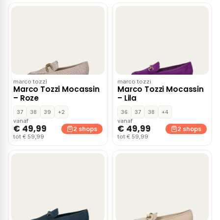
marco tozzi
marco tozzi
Marco Tozzi Mocassin
Marco Tozzi Mocassin
– Roze
– Lila
37
38
39
+2
36
37
38
+4
vanaf
vanaf
€ 49,99
€ 49,99
2 shops
2 shops
tot € 59,99
tot € 59,99