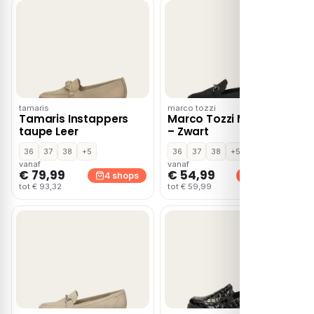
tamaris
marco tozzi
Tamaris Instappers
Marco Tozzi Mocassin
taupe Leer
– Zwart
36
37
38
+5
36
37
38
+5
vanaf
vanaf
€ 79,99
€ 54,99
4 shops
3 shops
tot € 93,32
tot € 59,99