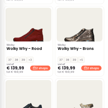
Wolky
Wolky
Wolky Why – Rood
Wolky Why – Brons
37
38
39
+3
37
38
39
+5
vanaf
vanaf
€ 139,99
€ 139,99
2 shops
2 shops
tot € 169,99
tot € 169,99