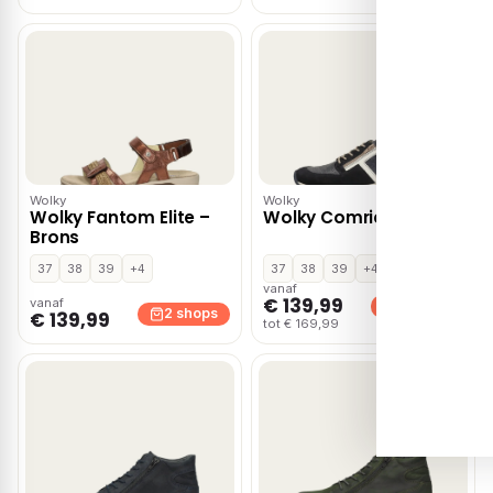
Wolky
Wolky
Wolky Fantom Elite –
Wolky Comrie – Blauw
Brons
37
38
39
+4
37
38
39
+4
vanaf
€ 139,99
vanaf
2 shops
2 shops
€ 139,99
tot € 169,99