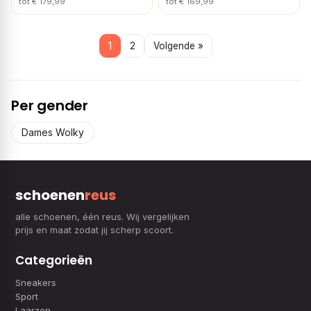
tot € 179,99
tot € 169,99
1
2
Volgende »
Per gender
Dames Wolky
schoenen
reus
alle schoenen, één reus. Wij vergelijken
prijs en maat zodat jij scherp scoort.
Categorieën
Sneakers
Sport
Laarzen