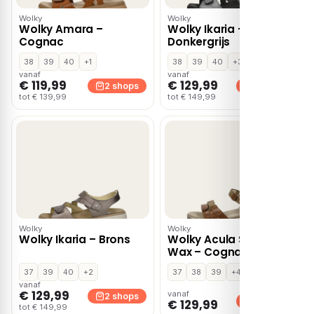
Wolky
Wolky
Wolky Amara –
Wolky Ikaria –
Cognac
Donkergrijs
38
39
40
+1
38
39
40
+3
vanaf
vanaf
€ 119,99
€ 129,99
2 shops
2 shops
tot € 139,99
tot € 149,99
Wolky
Wolky
Wolky Ikaria – Brons
Wolky Acula Softy
Wax – Cognac
37
39
40
+2
37
38
39
+4
vanaf
€ 129,99
vanaf
2 shops
2 shops
€ 129,99
tot € 149,99