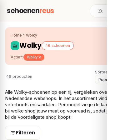
schoenen
reus
Home
›
Wolky
Wolky
46 schoenen
Actief:
Wolky
Sorteer:
46 producten
Alle Wolky-schoenen op een rij, vergeleken over meerdere
Nederlandse webshops. In het assortiment vind je vooral
veterboots en sandalen. Per model zie je de laagste prijs en
bij welke shop jouw maat op voorraad is, zodat je je Wolky
bij de voordeligste shop koopt.
Filteren