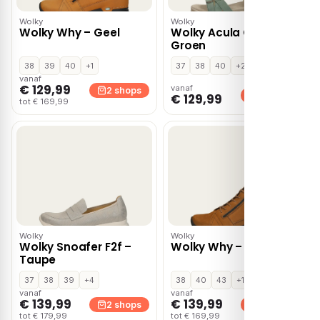
Wolky
Wolky
Wolky Why – Geel
Wolky Acula Gobi –
Groen
38
39
40
+1
37
38
40
+2
vanaf
€ 129,99
vanaf
2 shops
2 shops
€ 129,99
tot € 169,99
Wolky
Wolky
Wolky Snoafer F2f –
Wolky Why – Cognac
Taupe
37
38
39
+4
38
40
43
+1
vanaf
vanaf
€ 139,99
€ 139,99
2 shops
2 shops
tot € 179,99
tot € 169,99