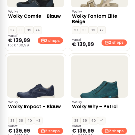
Wolky
Wolky
Wolky Comrie – Blauw
Wolky Fantom Elite –
Beige
37
38
39
+4
37
38
39
+2
vanaf
€ 139,99
vanaf
2 shops
2 shops
€ 139,99
tot € 169,99
Wolky
Wolky
Wolky Impact – Blauw
Wolky Why – Petrol
38
39
40
+3
38
39
40
+1
vanaf
vanaf
€ 139,99
€ 139,99
2 shops
2 shops