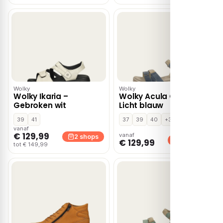
Wolky
Wolky
Wolky Ikaria –
Wolky Acula Gobi –
Gebroken wit
Licht blauw
39
41
37
39
40
+3
vanaf
€ 129,99
vanaf
2 shops
2 shops
€ 129,99
tot € 149,99