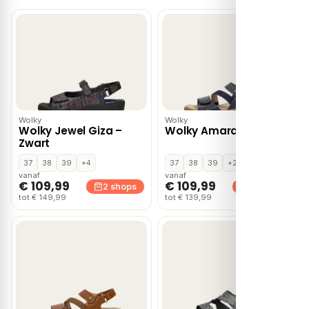
Wolky
Wolky
Wolky Jewel Giza –
Wolky Amara – Blauw
Zwart
37
38
39
+4
37
38
39
+2
vanaf
vanaf
€ 109,99
€ 109,99
2 shops
2 shops
tot € 149,99
tot € 139,99