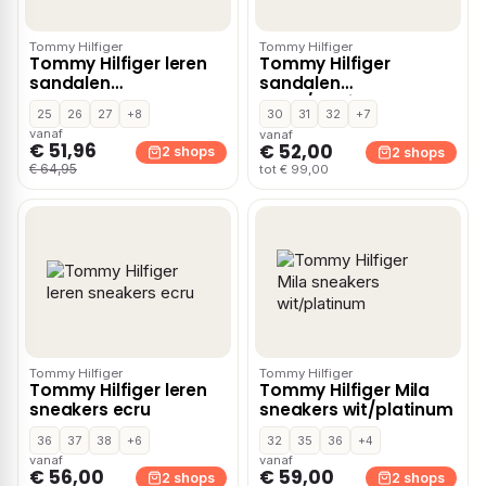
Tommy Hilfiger
Tommy Hilfiger
Tommy Hilfiger leren
Tommy Hilfiger
sandalen
sandalen
donkerblauw
goud/platinum
25
26
27
+8
30
31
32
+7
vanaf
vanaf
€ 51,96
€ 52,00
2 shops
2 shops
€ 64,95
tot € 99,00
Tommy Hilfiger
Tommy Hilfiger
Tommy Hilfiger leren
Tommy Hilfiger Mila
sneakers ecru
sneakers wit/platinum
36
37
38
+6
32
35
36
+4
vanaf
vanaf
€ 56,00
€ 59,00
2 shops
2 shops