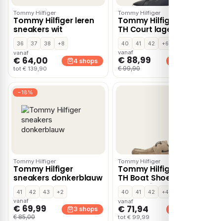
Tommy Hilfiger
Tommy Hilfiger
Tommy Hilfiger leren
Tommy Hilfiger Sport
sneakers wit
TH Court lage
sneakers – Blauw
36
37
38
+8
40
41
42
+6
vanaf
vanaf
€ 88,99
€ 64,00
4 shops
4 shops
€ 99,90
tot € 139,90
−18%
Tommy Hilfiger
Tommy Hilfiger
Tommy Hilfiger
Tommy Hilfiger Sport
sneakers donkerblauw
TH Boat Shoe
mocassins & loafers –
41
42
43
+2
40
41
42
+4
Beige
vanaf
vanaf
€ 69,99
€ 71,94
3 shops
3 shops
€ 85,00
tot € 99,99