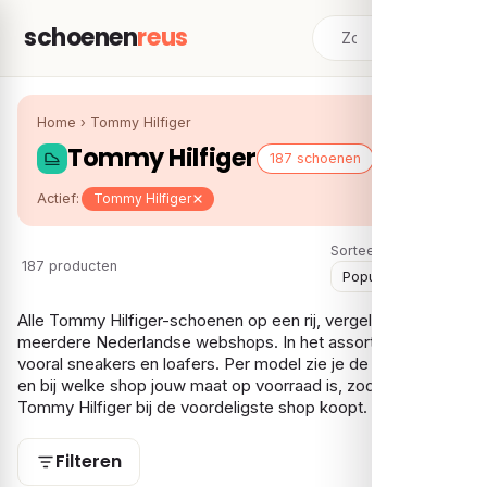
schoenen
reus
Home
›
Tommy Hilfiger
Tommy Hilfiger
187 schoenen
Actief:
Tommy Hilfiger
Sorteer:
187 producten
Alle Tommy Hilfiger-schoenen op een rij, vergeleken over
meerdere Nederlandse webshops. In het assortiment vind je
vooral sneakers en loafers. Per model zie je de laagste prijs
en bij welke shop jouw maat op voorraad is, zodat je je
Tommy Hilfiger bij de voordeligste shop koopt.
Filteren