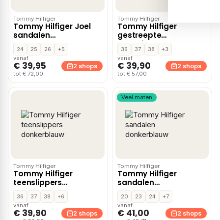
Tommy Hilfiger
Tommy Hilfiger
Tommy Hilfiger Joel
Tommy Hilfiger
sandalen
gestreepte
donkerblauw
teenslippers
24
25
26
+5
36
37
38
+3
donkerblauw
vanaf
vanaf
€ 39,95
€ 39,90
2 shops
2 shops
tot € 72,00
tot € 57,00
Veel maten
Tommy Hilfiger
Tommy Hilfiger
Tommy Hilfiger
Tommy Hilfiger
teenslippers
sandalen
donkerblauw
donkerblauw
36
37
38
+6
20
23
24
+7
vanaf
vanaf
€ 39,90
€ 41,00
2 shops
2 shops