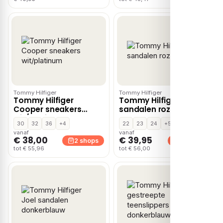
Tommy Hilfiger
Tommy Hilfiger
Tommy Hilfiger
Tommy Hilfiger
Cooper sneakers
sandalen roze
wit/platinum
30
32
36
+4
22
23
24
+5
vanaf
vanaf
€ 38,00
€ 39,95
2 shops
2 shops
tot € 55,96
tot € 56,00