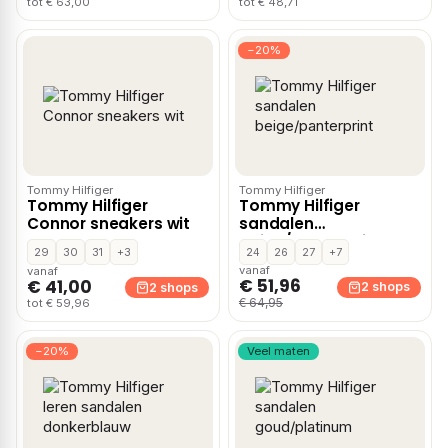
tot € 63,00
tot € 48,71
−20%
Tommy Hilfiger
Tommy Hilfiger
Tommy Hilfiger
Tommy Hilfiger
Connor sneakers wit
sandalen
beige/panterprint
29
30
31
+3
24
26
27
+7
vanaf
vanaf
€ 51,96
€ 41,00
2 shops
2 shops
€ 64,95
tot € 59,96
−20%
Veel maten