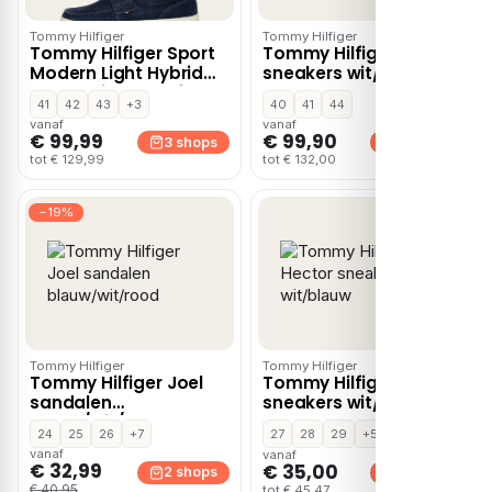
Tommy Hilfiger
Tommy Hilfiger
Tommy Hilfiger Sport
Tommy Hilfiger leren
Modern Light Hybrid
sneakers wit/ecru
mocassins & loafers –
41
42
43
+3
40
41
44
Blauw
vanaf
vanaf
€ 99,99
€ 99,90
3 shops
3 shops
tot € 129,99
tot € 132,00
−19%
Tommy Hilfiger
Tommy Hilfiger
Tommy Hilfiger Joel
Tommy Hilfiger Hector
sandalen
sneakers wit/blauw
blauw/wit/rood
24
25
26
+7
27
28
29
+5
vanaf
vanaf
€ 32,99
€ 35,00
2 shops
2 shops
€ 40,95
tot € 45,47