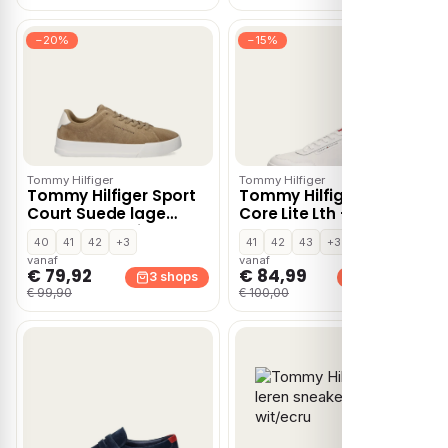
−20%
−15%
Tommy Hilfiger
Tommy Hilfiger
Tommy Hilfiger Sport
Tommy Hilfiger Basket
Court Suede lage
Core Lite Lth – Wit
sneakers – Beige
40
41
42
+3
41
42
43
+3
vanaf
vanaf
€ 79,92
€ 84,99
3 shops
3 shops
€ 99,90
€ 100,00