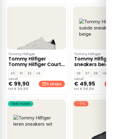
Tommy Hilfiger
Tommy Hilfiger
Tommy Hilfiger
Tommy Hilfiger suède
Tommy Hilfiger Court
sneakers beige
Core Sneakers wit Leer
40
41
42
+6
36
37
38
+6
vanaf
vanaf
€ 99,90
€ 49,95
5 shops
4 shops
tot € 99,99
tot € 99,99
Veel maten
−11%