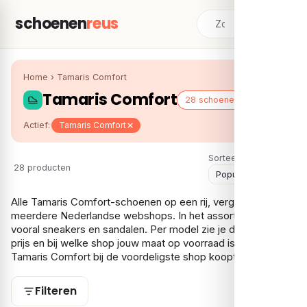
schoenen
reus
Home
›
Tamaris Comfort
Tamaris Comfort
28 schoenen
Actief:
Tamaris Comfort
Sorteer:
28 producten
Alle Tamaris Comfort-schoenen op een rij, vergeleken over
meerdere Nederlandse webshops. In het assortiment vind je
vooral sneakers en sandalen. Per model zie je de laagste
prijs en bij welke shop jouw maat op voorraad is, zodat je je
Tamaris Comfort bij de voordeligste shop koopt.
Filteren