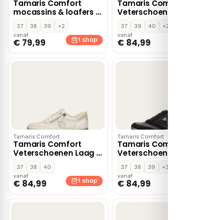
Tamaris Comfort
Tamaris Comfort
mocassins & loafers –
Veterschoenen Laag –
Blauw
Beige
37
38
39
+2
37
39
40
+2
vanaf
vanaf
1 shop
1 shop
€ 79,99
€ 84,99
Tamaris Comfort
Tamaris Comfort
Tamaris Comfort
Tamaris Comfort
Veterschoenen Laag –
Veterschoenen Laag –
Wit
Zwart
37
38
40
37
38
39
+3
vanaf
vanaf
1 shop
1 shop
€ 84,99
€ 84,99