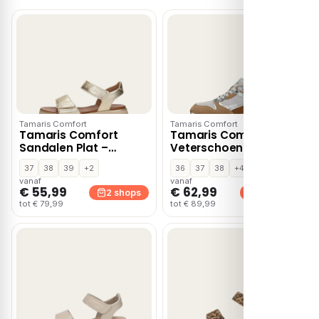
Tamaris Comfort
Tamaris Comfort
Tamaris Comfort
Tamaris Comfort
Sandalen Plat –
Veterschoenen Laag –
Goudkleur
Cognac
37
38
39
+2
36
37
38
+4
vanaf
vanaf
€ 55,99
€ 62,99
2 shops
2 shops
tot € 79,99
tot € 89,99