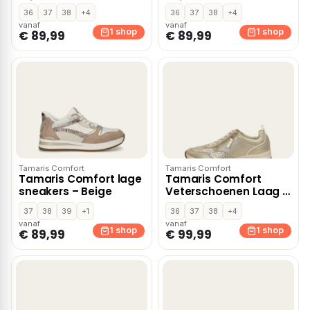
Wit
Beige
36
37
38
+4
36
37
38
+4
vanaf
vanaf
1 shop
1 shop
€ 89,99
€ 89,99
Tamaris Comfort
Tamaris Comfort
Tamaris Comfort lage
Tamaris Comfort
sneakers – Beige
Veterschoenen Laag –
Beige
37
38
39
+1
36
37
38
+4
vanaf
vanaf
1 shop
1 shop
€ 89,99
€ 99,99