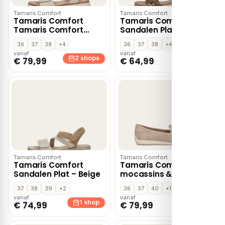
Tamaris Comfort
Tamaris Comfort
Tamaris Comfort
Tamaris Comfort
Tamaris Comfort
Sandalen Plat – Beige
sandalen – Wit
36
37
38
+4
36
37
38
+4
vanaf
vanaf
2 shops
1 shop
€ 79,99
€ 64,99
Tamaris Comfort
Tamaris Comfort
Tamaris Comfort
Tamaris Comfort
Sandalen Plat – Beige
mocassins & loafers –
Beige
37
38
39
+2
36
37
40
+1
vanaf
vanaf
1 shop
1 shop
€ 74,99
€ 79,99