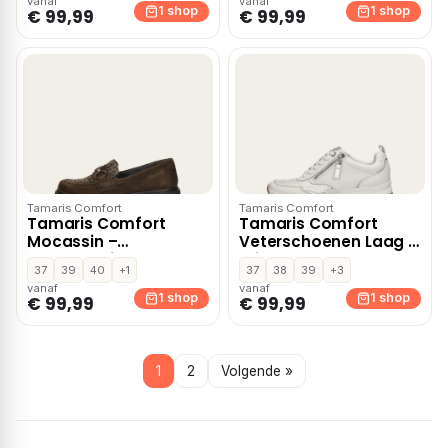
vanaf
vanaf
1 shop
1 shop
€ 99,99
€ 99,99
Tamaris Comfort
Tamaris Comfort
Tamaris Comfort
Tamaris Comfort
Mocassin –
Veterschoenen Laag –
Donkerbruin
Wit
37
39
40
+1
37
38
39
+3
vanaf
vanaf
1 shop
1 shop
€ 99,99
€ 99,99
1
2
Volgende »