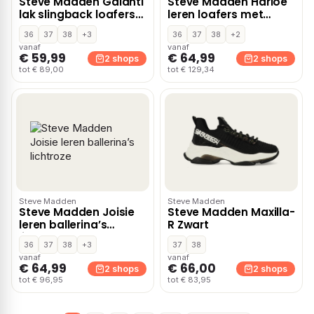
Steve Madden Galanti
Steve Madden Harloe
lak slingback loafers
leren loafers met
zwart
studs zwart
36
37
38
+3
36
37
38
+2
vanaf
vanaf
€ 59,99
€ 64,99
2 shops
2 shops
tot € 89,00
tot € 129,34
Steve Madden
Steve Madden
Steve Madden Joisie
Steve Madden Maxilla-
leren ballerina’s
R Zwart
lichtroze
36
37
38
+3
37
38
vanaf
vanaf
€ 64,99
€ 66,00
2 shops
2 shops
tot € 96,95
tot € 83,95