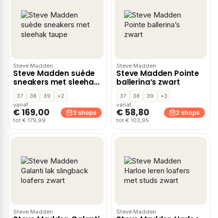
Steve Madden
Steve Madden
Steve Madden suède
Steve Madden Pointe
sneakers met sleehak
ballerina’s zwart
taupe
37
38
39
+2
37
38
39
+3
vanaf
vanaf
€ 169,00
€ 58,80
3 shops
2 shops
tot € 179,99
tot € 103,95
Steve Madden
Steve Madden