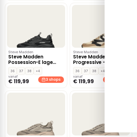
Steve Madden
Steve Madden
Steve Madden
Steve Madden
Possession-E lage
Progressive – Khaki
sneakers – Zwart
36
37
38
+4
36
37
38
+4
vanaf
vanaf
3 shops
3 shops
€ 119,99
€ 119,99