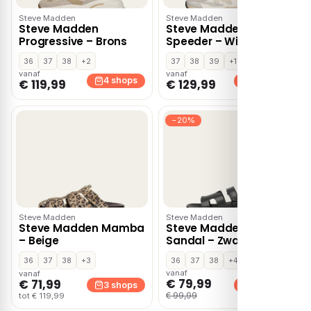
Steve Madden
Steve Madden
Steve Madden
Steve Madden
Progressive – Brons
Speeder – Wit
36
37
38
+2
37
38
39
+1
vanaf
vanaf
4 shops
4 shops
€ 119,99
€ 129,99
−20%
Steve Madden
Steve Madden
Steve Madden Mamba
Steve Madden Missile
– Beige
Sandal – Zwart
36
37
38
+3
36
37
38
+4
vanaf
vanaf
€ 79,99
€ 71,99
3 shops
3 shops
€ 99,99
tot € 119,99