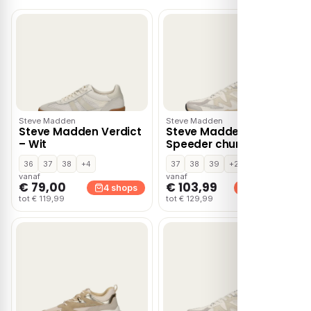
Steve Madden
Steve Madden
Steve Madden Verdict
Steve Madden
– Wit
Speeder chunky
sneakers ecru
36
37
38
+4
37
38
39
+2
vanaf
vanaf
€ 79,00
€ 103,99
4 shops
4 shops
tot € 119,99
tot € 129,99