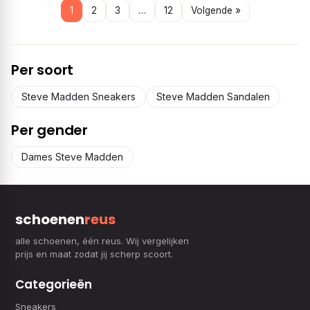
1
2
3
…
12
Volgende »
Per soort
Steve Madden Sneakers
Steve Madden Sandalen
Per gender
Dames Steve Madden
schoenen
reus
alle schoenen, één reus. Wij vergelijken
prijs en maat zodat jij scherp scoort.
Categorieën
Sneakers