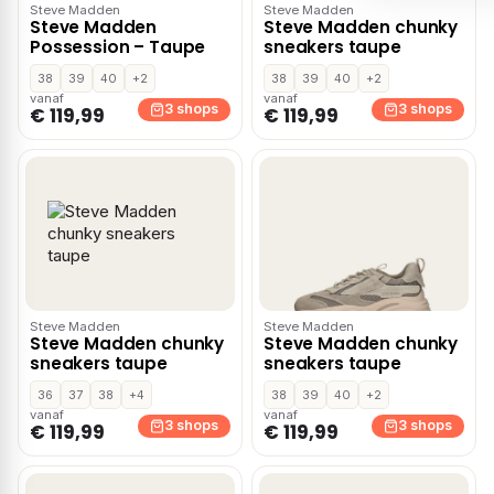
Steve Madden
Steve Madden
Steve Madden
Steve Madden chunky
Possession – Taupe
sneakers taupe
38
39
40
+2
38
39
40
+2
vanaf
vanaf
3 shops
3 shops
€ 119,99
€ 119,99
Steve Madden
Steve Madden
Steve Madden chunky
Steve Madden chunky
sneakers taupe
sneakers taupe
36
37
38
+4
38
39
40
+2
vanaf
vanaf
3 shops
3 shops
€ 119,99
€ 119,99