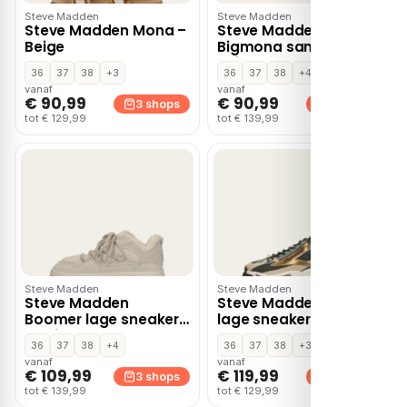
Steve Madden
Steve Madden
Steve Madden Mona –
Steve Madden
Beige
Bigmona sandalen –
Beige
36
37
38
+3
36
37
38
+4
vanaf
vanaf
€ 90,99
€ 90,99
3 shops
3 shops
tot € 129,99
tot € 139,99
Steve Madden
Steve Madden
Steve Madden
Steve Madden Zoomz
Boomer lage sneakers
lage sneakers – Brons
– Beige
36
37
38
+4
36
37
38
+3
vanaf
vanaf
€ 109,99
€ 119,99
3 shops
3 shops
tot € 139,99
tot € 129,99