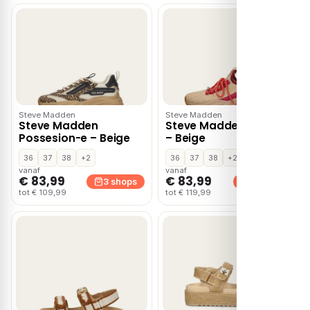
Steve Madden
Steve Madden
Steve Madden
Steve Madden Project
Possesion-e – Beige
– Beige
36
37
38
+2
36
37
38
+2
vanaf
vanaf
€ 83,99
€ 83,99
3 shops
3 shops
tot € 109,99
tot € 119,99