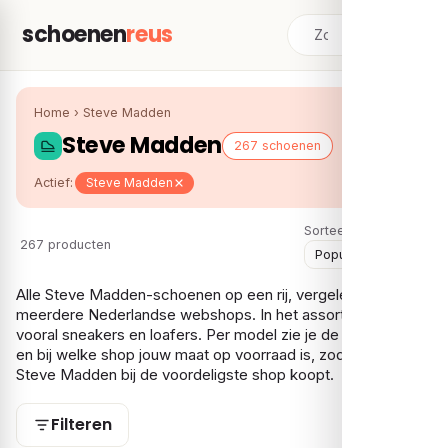
schoenen
reus
Home
›
Steve Madden
Steve Madden
267 schoenen
Actief:
Steve Madden
Sorteer:
267 producten
Alle Steve Madden-schoenen op een rij, vergeleken over
meerdere Nederlandse webshops. In het assortiment vind je
vooral sneakers en loafers. Per model zie je de laagste prijs
en bij welke shop jouw maat op voorraad is, zodat je je
Steve Madden bij de voordeligste shop koopt.
Filteren