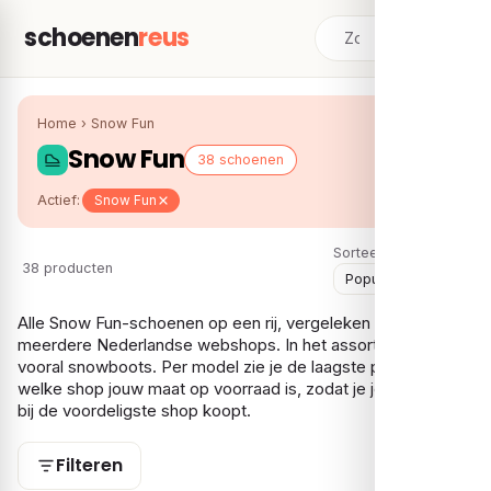
schoenen
reus
Home
›
Snow Fun
Snow Fun
38 schoenen
Actief:
Snow Fun
Sorteer:
38 producten
Alle Snow Fun-schoenen op een rij, vergeleken over
meerdere Nederlandse webshops. In het assortiment vind je
vooral snowboots. Per model zie je de laagste prijs en bij
welke shop jouw maat op voorraad is, zodat je je Snow Fun
bij de voordeligste shop koopt.
Filteren