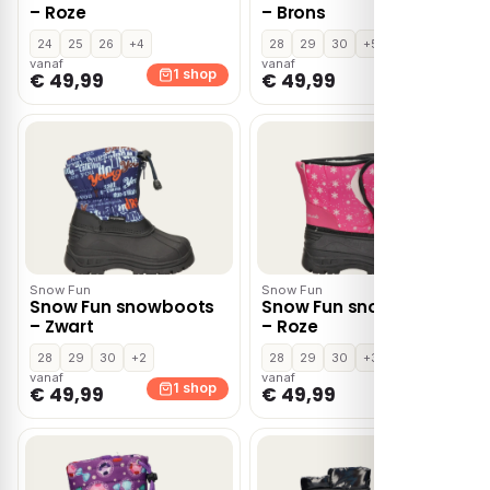
– Roze
– Brons
24
25
26
+4
28
29
30
+5
vanaf
vanaf
1 shop
1 shop
€ 49,99
€ 49,99
Snow Fun
Snow Fun
Snow Fun snowboots
Snow Fun snowboots
– Zwart
– Roze
28
29
30
+2
28
29
30
+3
vanaf
vanaf
1 shop
1 shop
€ 49,99
€ 49,99