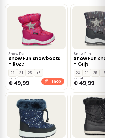
Snow Fun
Snow Fun
Snow Fun snowboots
Snow Fun snowboots
– Roze
– Grijs
23
24
25
+5
23
24
25
+5
vanaf
vanaf
1 shop
1 shop
€ 49,99
€ 49,99