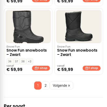
€ 59,99
€ 59,99
Snow Fun
Snow Fun
Snow Fun snowboots
Snow Fun snowboots
– Zwart
– Zwart
36
37
38
+3
vanaf
vanaf
1 shop
1 shop
€ 59,99
€ 59,99
1
2
Volgende »
Per soort