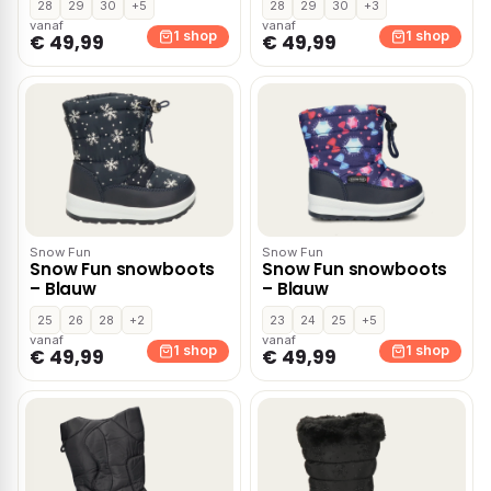
28
29
30
+5
28
29
30
+3
vanaf
vanaf
1 shop
1 shop
€ 49,99
€ 49,99
Snow Fun
Snow Fun
Snow Fun snowboots
Snow Fun snowboots
– Blauw
– Blauw
25
26
28
+2
23
24
25
+5
vanaf
vanaf
1 shop
1 shop
€ 49,99
€ 49,99