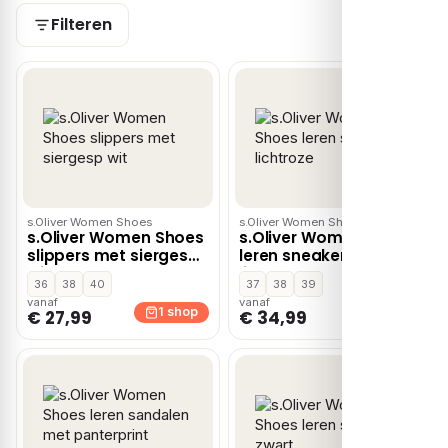
Filteren
s.Oliver Women Shoes
s.Oliver Women Shoes
s.Oliver Women Shoes
s.Oliver Women Shoes
slippers met siergesp
leren sneakers
wit
lichtroze
36
38
40
37
38
39
vanaf
vanaf
1 shop
1 shop
€ 27,99
€ 34,99