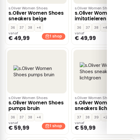
s.Oliver Women Shoes
s.Oliver Women Shoes
s.Oliver Women Shoes
s.Oliver Women Shoes
sneakers beige
imitatieleren sandalen
met panterprint
36
37
38
+4
36
37
38
+4
zwart/beige
vanaf
vanaf
1 shop
1 shop
€ 49,99
€ 49,99
s.Oliver Women Shoes
s.Oliver Women Shoes
s.Oliver Women Shoes
s.Oliver Women Shoes
pumps bruin
sneakers lichtgroen
36
37
38
+4
37
38
39
+2
vanaf
vanaf
1 shop
1 shop
€ 59,99
€ 59,99