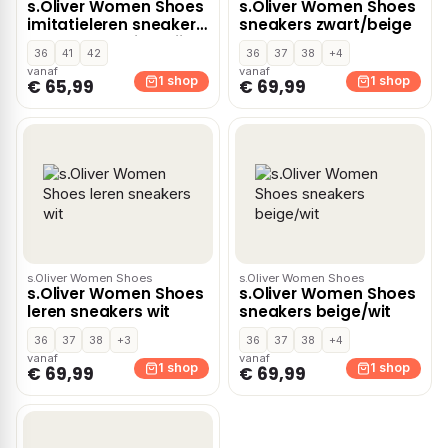
s.Oliver Women Shoes
s.Oliver Women Shoes
imitatieleren sneakers
sneakers zwart/beige
met panterprint grijs
36
41
42
36
37
38
+4
vanaf
vanaf
1 shop
1 shop
€ 65,99
€ 69,99
s.Oliver Women Shoes
s.Oliver Women Shoes
s.Oliver Women Shoes
s.Oliver Women Shoes
leren sneakers wit
sneakers beige/wit
36
37
38
+3
36
37
38
+4
vanaf
vanaf
1 shop
1 shop
€ 69,99
€ 69,99