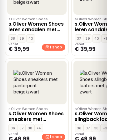
s.Oliver Women Shoes
s.Oliver Women Shoes
s.Oliver Women Shoes
s.Oliver Women Shoes
leren sandalen met
leren sandalen zwart
panterprint
38
39
40
37
39
40
+1
beige/zwart
vanaf
vanaf
1 shop
1 shop
€ 39,99
€ 39,99
s.Oliver Women Shoes
s.Oliver Women Shoes
s.Oliver Women Shoes
s.Oliver Women Shoes
sneakers met
slingback loafers met
panterprint
glitters zwart
36
37
38
+4
36
37
38
+3
beige/zwart
vanaf
vanaf
1 shop
1 shop
€ 49,99
€ 49,99