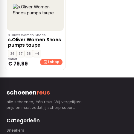
s.Oliver Women Shoes
s.Oliver Women Shoes
pumps taupe
36
37
38
+4
vanaf
1 shop
€ 79,99
schoenen
reus
alle schoenen, één reus. Wij vergelijken
prijs en maat zodat jij scherp scoort.
Categorieën
Sneakers