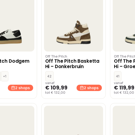
Off The Pitch
Off The Pitc
Pitch Dodgem
Off The Pitch Basketta
Off The 
Hi – Donkerbruin
Hi – Gro
+1
42
41
vanaf
vanaf
€ 109,99
€ 119,99
2 shops
2 shops
tot € 132,00
tot € 132,00