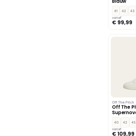
Blauw
41
42
43
vanaf
€ 99,99
Off The Pitch
Off The P
Supernova
40
42
45
vanaf
€ 109,99