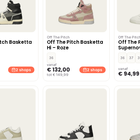
Off The Pitch
Off The Pitc
itch Basketta
Off The Pitch Basketta
Off The 
Hi – Roze
Supernov
36
36
37
3
vanaf
€ 132,00
vanaf
2 shops
2 shops
€ 94,99
tot € 149,99