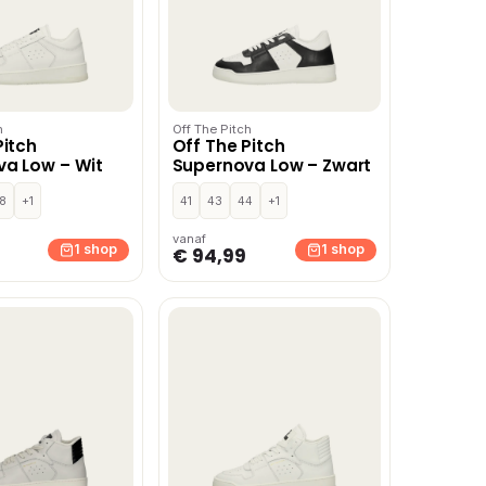
h
Off The Pitch
Pitch
Off The Pitch
a Low – Wit
Supernova Low – Zwart
8
+1
41
43
44
+1
vanaf
1 shop
1 shop
€ 94,99