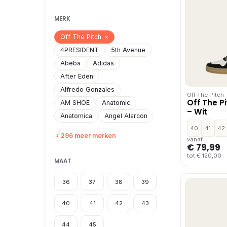
MERK
Off The Pitch
×
4PRESIDENT
5th Avenue
Abeba
Adidas
After Eden
Alfredo Gonzales
Off The Pitch
Off The 
AM SHOE
Anatomic
– Wit
Anatomica
Angel Alarcon
40
41
42
+ 296 meer merken
vanaf
€ 79,99
tot € 120,00
MAAT
36
37
38
39
40
41
42
43
44
45