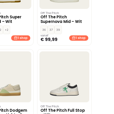
h
Off The Pitch
Pitch Super
Off The Pitch
 – Wit
Supernova Mid – Wit
2
+2
36
37
39
vanaf
1 shop
1 shop
€ 99,99
h
Off The Pitch
 Pitch Dodgem
Off The Pitch Full Stop