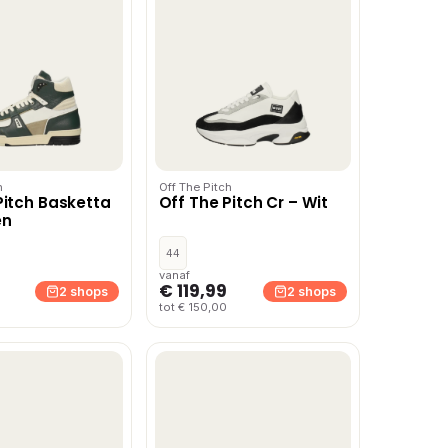
h
Off The Pitch
Pitch Basketta
Off The Pitch Cr – Wit
en
44
vanaf
€ 119,99
2 shops
2 shops
tot € 150,00