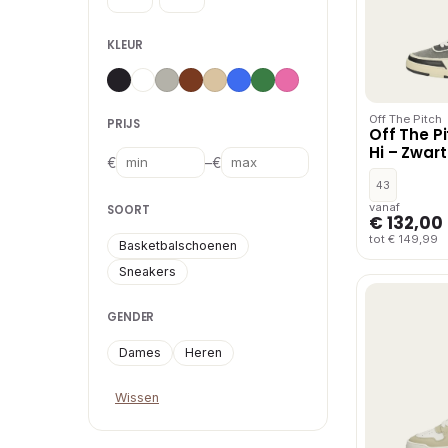
KLEUR
Off The Pitch
PRIJS
Off The P
Hi – Zwart
–
€
€
43
vanaf
SOORT
€ 132,00
tot € 149,99
Basketbalschoenen
Sneakers
GENDER
Dames
Heren
Wissen