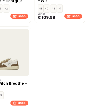
s – Lichtgrijs
– Wit
2
+2
41
42
43
+1
vanaf
1 shop
1 shop
€ 109,99
h
Pitch Breathe –
45
1 shop
9