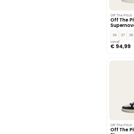
Off The Pitch
Off The P
Supernov
Taupe
36
37
38
vanaf
€ 94,99
Off The Pitch
Off The P