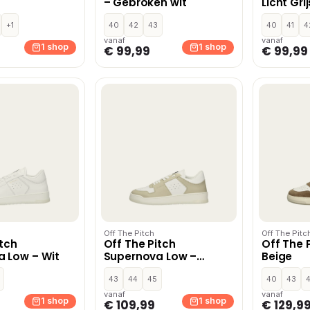
– Gebroken wit
Licht Grij
+1
40
42
43
40
41
4
vanaf
vanaf
1 shop
1 shop
€ 99,99
€ 99,99
Off The Pitch
Off The Pitc
itch
Off The Pitch
Off The 
 Low – Wit
Supernova Low –
Beige
Taupe
43
44
45
40
43
vanaf
vanaf
1 shop
1 shop
€ 109,99
€ 129,9