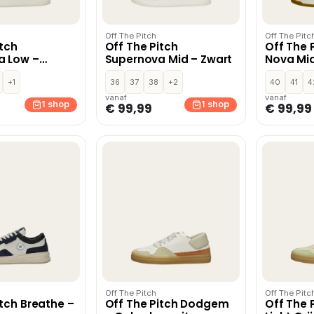
Off The Pitch
Off The Pitc
itch
Off The Pitch
Off The 
a Low –
Supernova Mid – Zwart
Nova Mid
+1
36
37
38
+2
40
41
4
vanaf
vanaf
1 shop
1 shop
€ 99,99
€ 99,99
Off The Pitch
Off The Pitc
itch Breathe –
Off The Pitch Dodgem
Off The