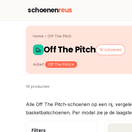
schoenen
reus
Home
›
Off The Pitch
Off The Pitch
19 schoenen
Actief:
Off The Pitch
19 producten
Alle Off The Pitch-schoenen op een rij, verge
basketbalschoenen. Per model zie je de laagste 
Filters