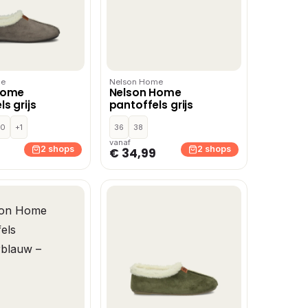
me
Nelson Home
Home
Nelson Home
s grijs
pantoffels grijs
40
+1
36
38
vanaf
2 shops
2 shops
€ 34,99