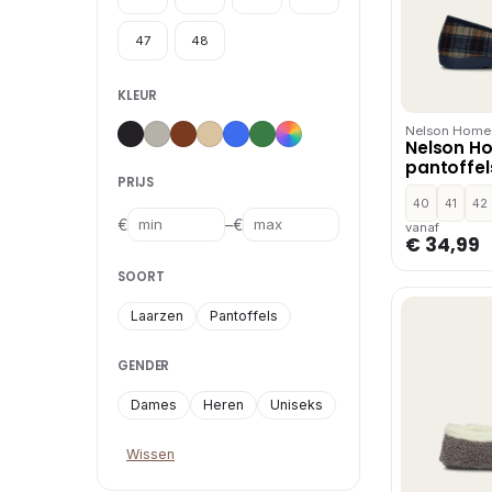
47
48
KLEUR
Nelson Home
Nelson H
pantoffel
PRIJS
40
41
42
–
€
€
vanaf
€ 34,99
SOORT
Laarzen
Pantoffels
GENDER
Dames
Heren
Uniseks
Wissen