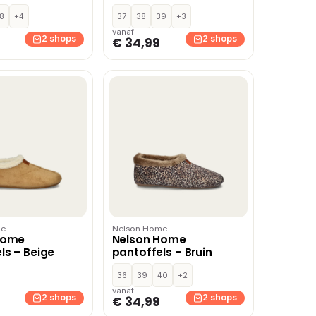
8
+4
37
38
39
+3
vanaf
2 shops
2 shops
€ 34,99
me
Nelson Home
Home
Nelson Home
ls – Beige
pantoffels – Bruin
36
39
40
+2
vanaf
2 shops
2 shops
€ 34,99