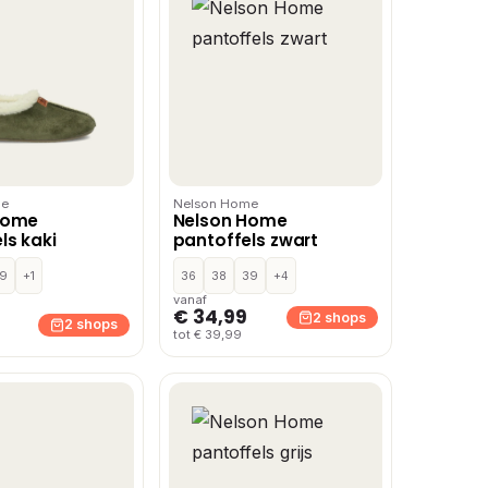
me
Nelson Home
Home
Nelson Home
ls kaki
pantoffels zwart
9
+1
36
38
39
+4
vanaf
€ 34,99
2 shops
2 shops
tot € 39,99