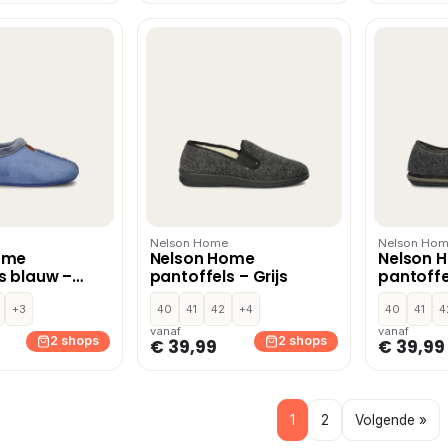
Nelson Home
Nelson Ho
ome
Nelson Home
Nelson 
s blauw –
pantoffels – Grijs
pantoffel
uw
+3
40
41
42
+4
40
41
4
vanaf
vanaf
2 shops
2 shops
€ 39,99
€ 39,99
1
2
Volgende »