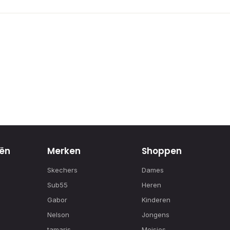
ën
Merken
Shoppen
Skechers
Dames
Sub55
Heren
Gabor
Kinderen
Nelson
Jongens
tamaris
Meisjes