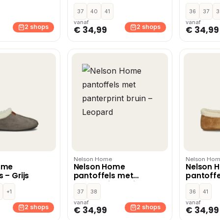
37
40
41
36
37
3
vanaf
vanaf
2 shops
2 shops
€ 34,99
€ 34,99
Nelson Home
Nelson Ho
ome
Nelson Home
Nelson 
 – Grijs
pantoffels met
pantoffe
panterprint bruin –
+1
Leopard
37
38
36
41
vanaf
vanaf
2 shops
2 shops
€ 34,99
€ 34,99