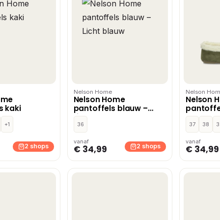
Nelson Home
Nelson Ho
ome
Nelson Home
Nelson 
s kaki
pantoffels blauw –
pantoffe
Licht blauw
+1
36
37
38
3
vanaf
vanaf
2 shops
2 shops
€ 34,99
€ 34,99