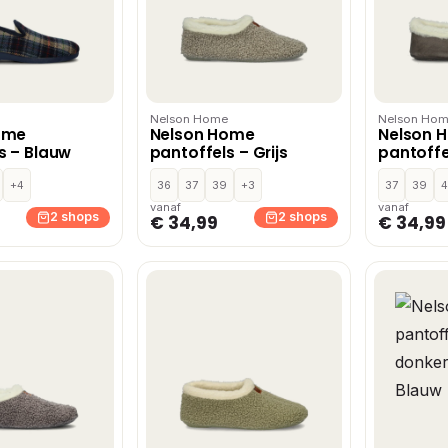
Nelson Home
Nelson Ho
ome
Nelson Home
Nelson 
s – Blauw
pantoffels – Grijs
pantoffel
+4
36
37
39
+3
37
39
vanaf
vanaf
2 shops
2 shops
€ 34,99
€ 34,99