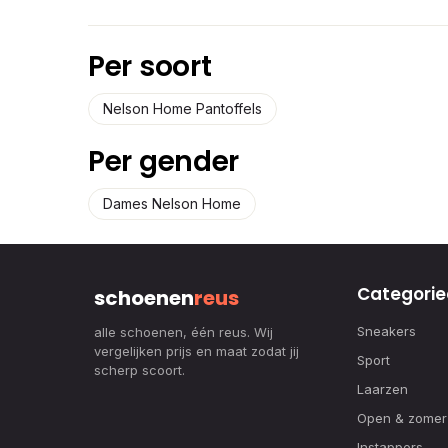
Per soort
Nelson Home Pantoffels
Per gender
Dames Nelson Home
Categorie
schoenen
reus
Sneakers
alle schoenen, één reus. Wij
vergelijken prijs en maat zodat jij
Sport
scherp scoort.
Laarzen
Open & zomer
Instappers