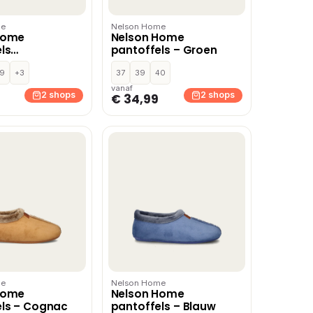
me
Nelson Home
Home
Nelson Home
ls
pantoffels – Groen
lauw – Blauw
9
+3
37
39
40
vanaf
2 shops
2 shops
€ 34,99
me
Nelson Home
Home
Nelson Home
els – Cognac
pantoffels – Blauw