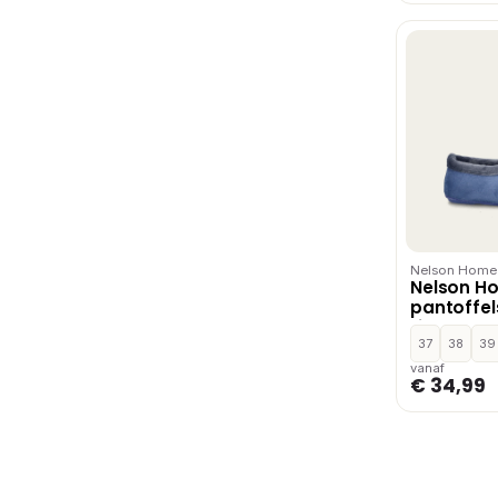
Nelson Home
Nelson H
pantoffel
Licht bla
37
38
39
vanaf
€ 34,99