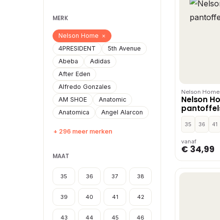
MERK
Nelson Home
×
4PRESIDENT
5th Avenue
Abeba
Adidas
After Eden
Alfredo Gonzales
Nelson Home
Nelson H
AM SHOE
Anatomic
pantoffel
Anatomica
Angel Alarcon
35
36
41
+ 296 meer merken
vanaf
€ 34,99
MAAT
35
36
37
38
39
40
41
42
43
44
45
46