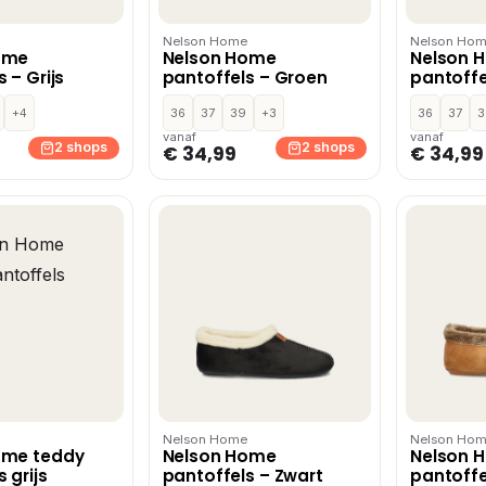
Nelson Home
Nelson Ho
ome
Nelson Home
Nelson 
 – Grijs
pantoffels – Groen
pantoffe
donkerb
+4
36
37
39
+3
36
37
3
vanaf
vanaf
2 shops
2 shops
€ 34,99
€ 34,99
Nelson Home
Nelson Ho
ome teddy
Nelson Home
Nelson 
 grijs
pantoffels – Zwart
pantoff