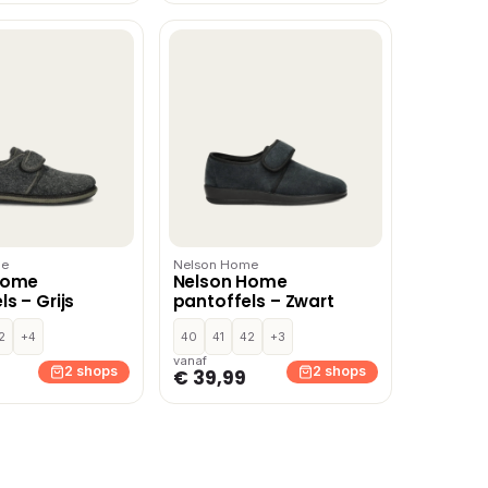
me
Nelson Home
Home
Nelson Home
s – Grijs
pantoffels – Zwart
2
+4
40
41
42
+3
vanaf
2 shops
2 shops
€ 39,99