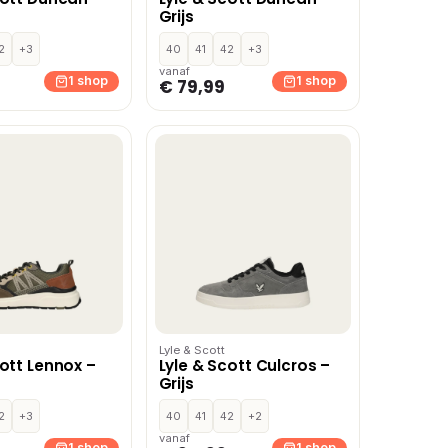
Grijs
2
+3
40
41
42
+3
vanaf
1 shop
1 shop
€ 79,99
Lyle & Scott
cott Lennox –
Lyle & Scott Culcros –
Grijs
2
+3
40
41
42
+2
vanaf
1 shop
1 shop