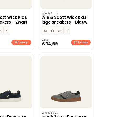
Lyle & Scott
cott Wick Kids
Lyle & Scott Wick Kids
akers – Zwart
lage sneakers – Blauw
4
+1
32
33
34
+1
vanaf
1 shop
1 shop
€ 14,99
Lyle & Scott
cott Duncan –
Lyle & Scott Duncan –