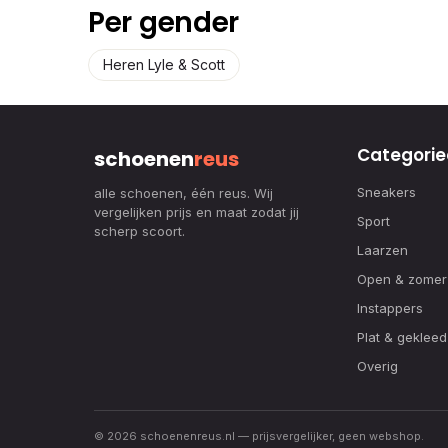
Per gender
Heren Lyle & Scott
Categorie
schoenen
reus
Sneakers
alle schoenen, één reus. Wij
vergelijken prijs en maat zodat jij
Sport
scherp scoort.
Laarzen
Open & zomer
Instappers
Plat & gekleed
Overig
© 2026 schoenenreus.nl — prijsvergelijker, geen webshop.