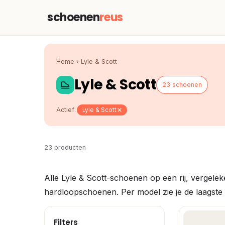
schoenen
reus
Home
›
Lyle & Scott
Lyle & Scott
23 schoenen
Actief:
Lyle & Scott
23 producten
Alle Lyle & Scott-schoenen op een rij, vergel
hardloopschoenen. Per model zie je de laagste p
Filters