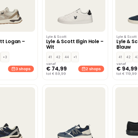
Lyle & Scott
Lyle & Scott
ott Logan –
Lyle & Scott Elgin Hole –
Lyle & S
Wit
Blauw
+3
41
42
44
+1
41
42
4
vanaf
vanaf
€ 74,99
€ 94,99
3 shops
2 shops
tot € 89,99
tot € 119,99