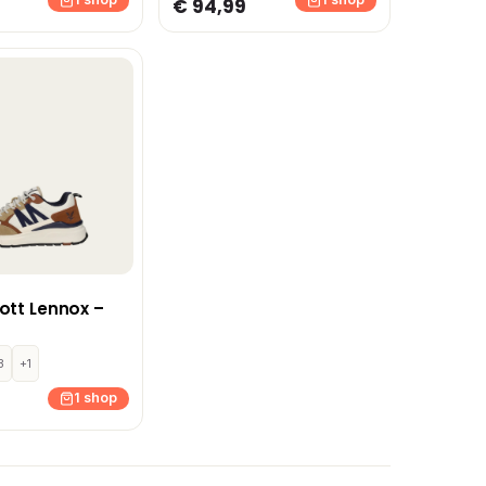
€ 94,99
cott Lennox –
3
+1
1 shop