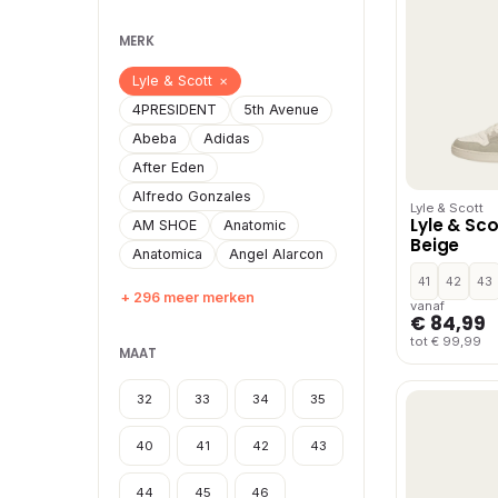
MERK
Lyle & Scott
×
4PRESIDENT
5th Avenue
Abeba
Adidas
After Eden
Alfredo Gonzales
Lyle & Scott
Lyle & Sc
AM SHOE
Anatomic
Beige
Anatomica
Angel Alarcon
41
42
43
+ 296 meer merken
vanaf
€ 84,99
tot € 99,99
MAAT
32
33
34
35
40
41
42
43
44
45
46