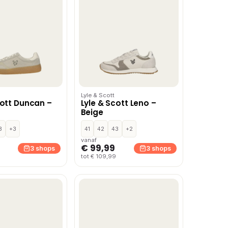
Lyle & Scott
cott Duncan –
Lyle & Scott Leno –
Beige
3
+3
41
42
43
+2
vanaf
€ 99,99
3 shops
3 shops
tot € 109,99