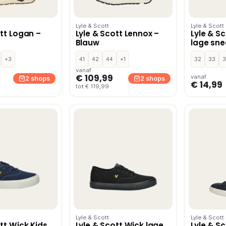
Lyle & Scott
Lyle & Scott
ott Logan –
Lyle & Scott Lennox –
Lyle & S
Blauw
lage sne
+3
41
42
44
+1
32
33
3
vanaf
€ 109,99
vanaf
2 shops
2 shops
€ 14,99
tot € 119,99
Lyle & Scott
Lyle & Scott
tt Wick Kids
Lyle & Scott Wick lage
Lyle & S