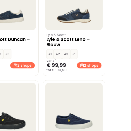
Lyle & Scott
cott Duncan –
Lyle & Scott Leno –
Blauw
3
+3
41
42
43
+1
vanaf
€ 99,99
2 shops
2 shops
tot € 109,99