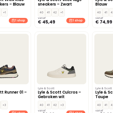
kers – Blauw
sneakers – Zwart
Blauw
+1
40
41
42
+1
40
41
4
vanaf
vanaf
1 shop
1 shop
€ 45,49
€ 74,99
Lyle & Scott
Lyle & Scott
tt Runner 01 –
Lyle & Scott Culcros –
Lyle & S
Gebroken wit
Taupe
+3
40
41
42
+3
40
41
4
vanaf
vanaf
1 shop
1 shop