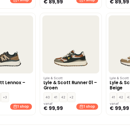
€ 89,99
€ 89,99
Lyle & Scott
Lyle & Scott
tt Lennox –
Lyle & Scott Runner 01 –
Lyle & S
Groen
Beige
+3
40
41
42
+2
41
42
4
vanaf
vanaf
1 shop
1 shop
€ 99,99
€ 99,99