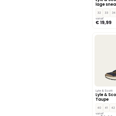
lage snea
32
33
34
vanaf
€ 19,99
Lyle & Scott
Lyle & Sco
Taupe
40
41
42
vanaf