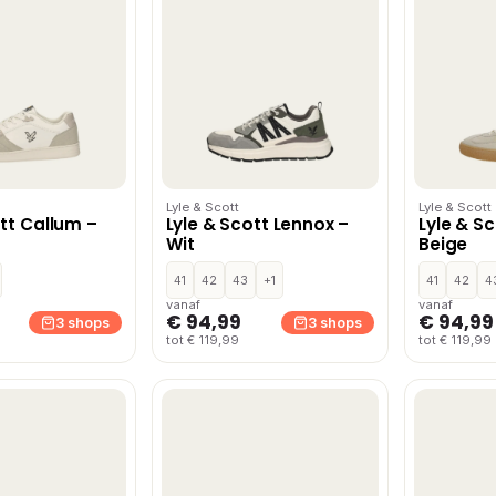
Lyle & Scott
Lyle & Scott
ott Callum –
Lyle & Scott Lennox –
Lyle & S
Wit
Beige
41
42
43
+1
41
42
4
vanaf
vanaf
€ 94,99
€ 94,99
3 shops
3 shops
tot € 119,99
tot € 119,99