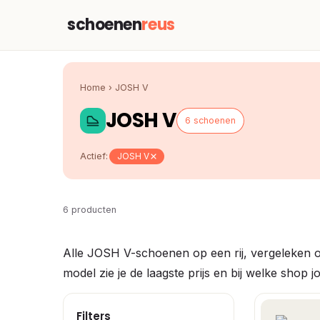
schoenen
reus
Home
›
JOSH V
JOSH V
6 schoenen
Actief:
JOSH V
6 producten
Alle JOSH V-schoenen op een rij, vergeleken o
model zie je de laagste prijs en bij welke shop
Filters