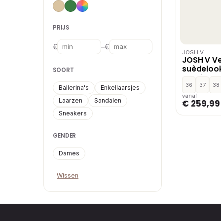
PRIJS
–
€
€
JOSH V
JOSH V V
suèdelook
SOORT
hak lichtk
36
37
38
Ballerina's
Enkellaarsjes
vanaf
Laarzen
Sandalen
€ 259,99
Sneakers
GENDER
Dames
Wissen