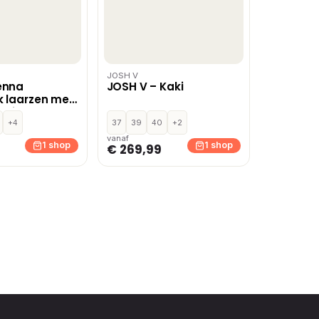
JOSH V
enna
JOSH V – Kaki
 laarzen met
aki
+4
37
39
40
+2
vanaf
1 shop
1 shop
€ 269,99