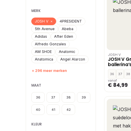
MERK
JOSH V
×
4PRESIDENT
5th Avenue
Abeba
Adidas
After Eden
Alfredo Gonzales
AM SHOE
Anatomic
JOSH V
JOSH V G
Anatomica
Angel Alarcon
ballerina’
+ 296 meer merken
36
37
38
vanaf
€ 84,99
MAAT
36
37
38
39
40
41
42
KLEUR