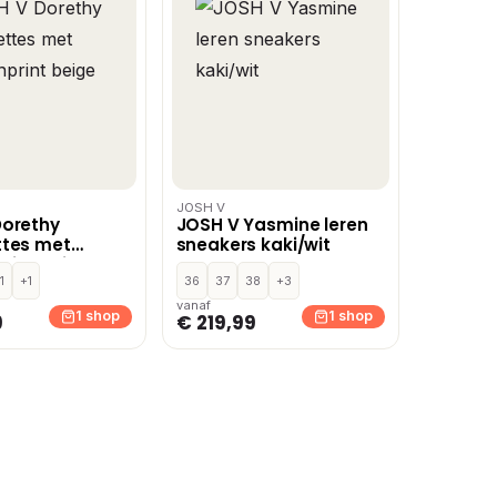
JOSH V
Dorethy
JOSH V Yasmine leren
ttes met
sneakers kaki/wit
rint beige
1
+1
36
37
38
+3
vanaf
1 shop
1 shop
9
€ 219,99