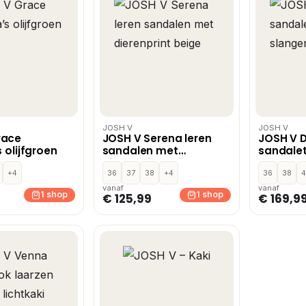
JOSH V
JOSH V
race
JOSH V Serena leren
JOSH V 
s olijfgroen
sandalen met
sandale
dierenprint beige
slangenp
+4
36
37
38
+4
36
38
4
vanaf
vanaf
1 shop
1 shop
€ 125,99
€ 169,9