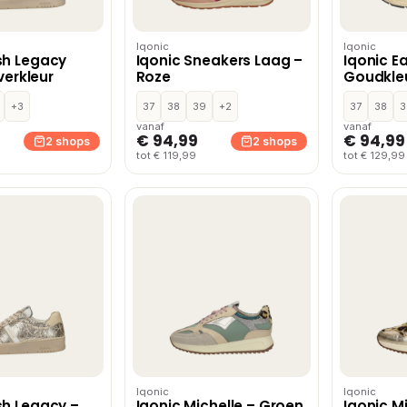
Iqonic
Iqonic
sh Legacy
Iqonic Sneakers Laag –
Iqonic Ea
lverkleur
Roze
Goudkle
+3
37
38
39
+2
37
38
3
vanaf
vanaf
€ 94,99
€ 94,99
2 shops
2 shops
tot € 119,99
tot € 129,99
Iqonic
Iqonic
sh Legacy –
Iqonic Michelle – Groen
Iqonic Mi