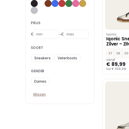
PRIJS
–
€
€
Iqonic
Iqonic Sn
Zilver – Zi
SOORT
37
38
39
Sneakers
Veterboots
vanaf
€ 89,99
tot € 109,99
GENDER
Dames
Wissen