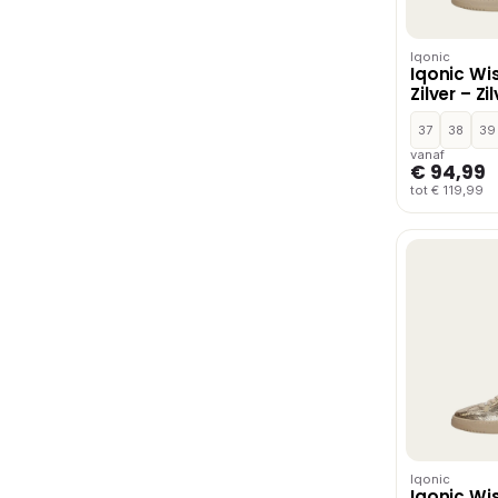
Iqonic
Iqonic Wi
Zilver – Zi
37
38
39
vanaf
€ 94,99
tot € 119,99
Iqonic
Iqonic Wi