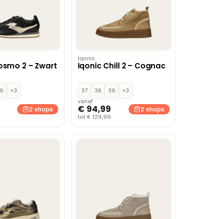
Iqonic
osmo 2 – Zwart
Iqonic Chill 2 – Cognac
9
+3
37
38
39
+3
vanaf
€ 94,99
2 shops
2 shops
tot € 129,99