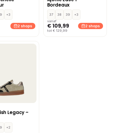
ur
Bordeaux
9
+3
37
38
39
+3
vanaf
€ 109,99
2 shops
2 shops
tot € 129,99
ish Legacy –
9
+2