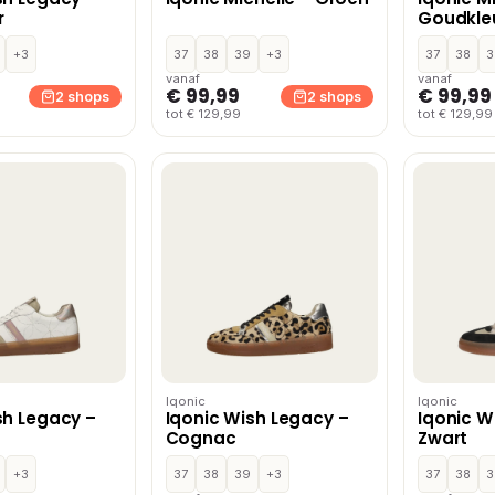
r
Goudkle
+3
37
38
39
+3
37
38
3
vanaf
vanaf
€ 99,99
€ 99,99
2 shops
2 shops
tot € 129,99
tot € 129,99
Iqonic
Iqonic
sh Legacy –
Iqonic Wish Legacy –
Iqonic W
Cognac
Zwart
+3
37
38
39
+3
37
38
3