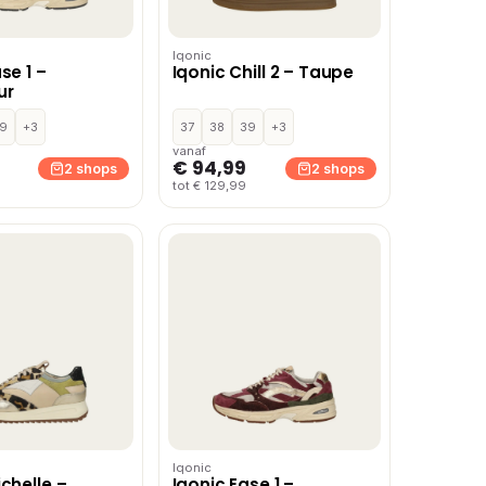
Iqonic
se 1 –
Iqonic Chill 2 – Taupe
ur
9
+3
37
38
39
+3
vanaf
€ 94,99
2 shops
2 shops
tot € 129,99
Iqonic
chelle –
Iqonic Ease 1 –