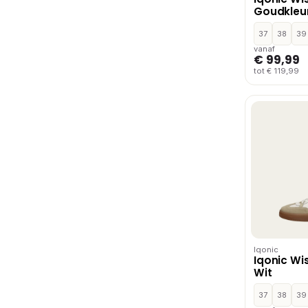
Goudkleu
37
38
39
vanaf
€ 99,99
tot € 119,99
Iqonic
Iqonic Wi
Wit
37
38
39