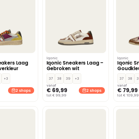
Iqonic
Iqonic
eakers Laag
Iqonic Sneakers Laag –
Iqonic S
lverkleur
Gebroken wit
Goudkle
+3
37
38
39
+3
37
38
3
vanaf
vanaf
€ 69,99
€ 79,99
2 shops
2 shops
tot € 99,99
tot € 109,99