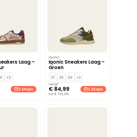
Iqonic
neakers Laag –
Iqonic Sneakers Laag –
ur
Groen
9
+3
37
38
39
+3
vanaf
€ 84,99
2 shops
2 shops
tot € 119,99