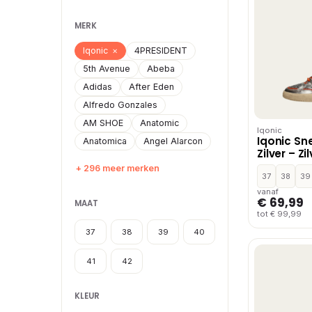
MERK
Iqonic
×
4PRESIDENT
5th Avenue
Abeba
Adidas
After Eden
Alfredo Gonzales
AM SHOE
Anatomic
Iqonic
Iqonic Sn
Anatomica
Angel Alarcon
Zilver – Zi
+ 296 meer merken
37
38
39
vanaf
€ 69,99
MAAT
tot € 99,99
37
38
39
40
41
42
KLEUR