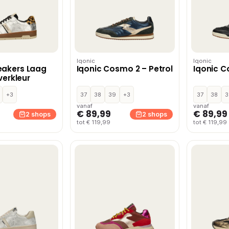
Iqonic
Iqonic
eakers Laag
Iqonic Cosmo 2 – Petrol
Iqonic C
lverkleur
+3
37
38
39
+3
37
38
3
vanaf
vanaf
€ 89,99
€ 89,99
2 shops
2 shops
tot € 119,99
tot € 119,99