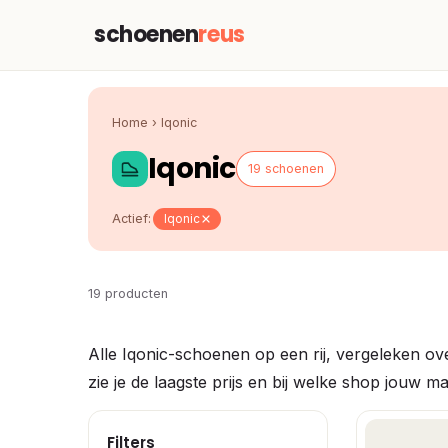
schoenen
reus
Home
›
Iqonic
Iqonic
19 schoenen
Actief:
Iqonic
19 producten
Alle Iqonic-schoenen op een rij, vergeleken o
zie je de laagste prijs en bij welke shop jouw ma
Filters