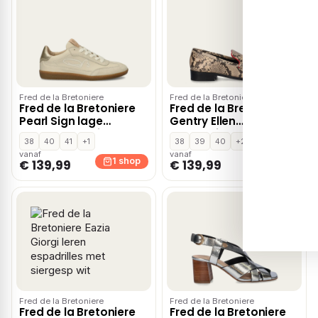
Fred de la Bretoniere
Fred de la Bretoniere
Fred de la Bretoniere
Fred de la Bretoniere
Pearl Sign lage
Gentry Ellen
sneakers – Beige
mocassins & loafers –
38
40
41
+1
38
39
40
+2
Multi
vanaf
vanaf
1 shop
1 shop
€ 139,99
€ 139,99
Fred de la Bretoniere
Fred de la Bretoniere
Fred de la Bretoniere
Fred de la Bretoniere