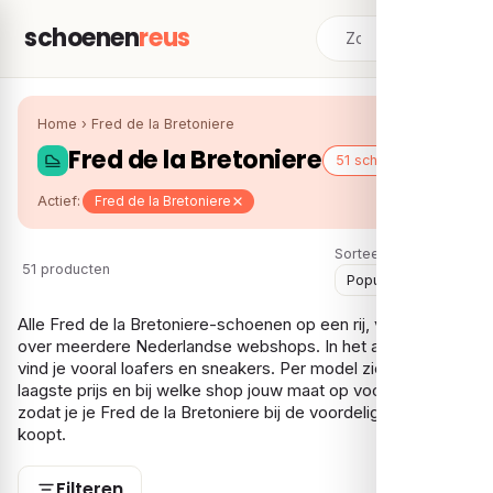
schoenen
reus
Home
›
Fred de la Bretoniere
Fred de la Bretoniere
51 schoenen
Actief:
Fred de la Bretoniere
Sorteer:
51 producten
Alle Fred de la Bretoniere-schoenen op een rij, vergeleken
over meerdere Nederlandse webshops. In het assortiment
vind je vooral loafers en sneakers. Per model zie je de
laagste prijs en bij welke shop jouw maat op voorraad is,
zodat je je Fred de la Bretoniere bij de voordeligste shop
koopt.
Filteren