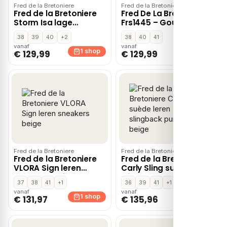
Fred de la Bretoniere
Fred de la Bretoniere
Fred de la Bretoniere
Fred De La Bretoniere
Storm Isa lage
Frs1445 – Goudkleur
sneakers – Beige
38
39
40
+2
38
40
41
vanaf
vanaf
1 shop
1 shop
€ 129,99
€ 129,99
Fred de la Bretoniere
Fred de la Bretoniere
Fred de la Bretoniere
Fred de la Bretoniere
VLORA Sign leren
Carly Sling suède leren
sneakers beige
slingback pumps
37
38
41
+1
36
39
41
+1
beige
vanaf
vanaf
1 shop
1 shop
€ 131,97
€ 135,96