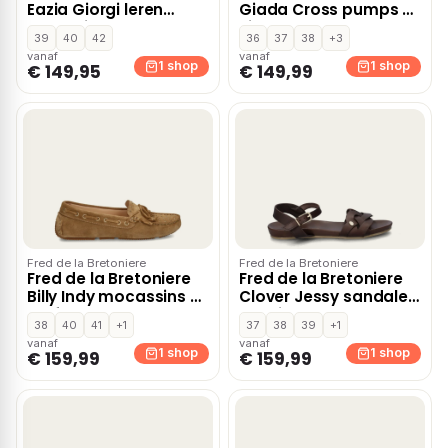
Eazia Giorgi leren
Giada Cross pumps –
espadrilles met
Zilver
39
40
42
36
37
38
+3
siergesp wit
vanaf
vanaf
1 shop
1 shop
€ 149,95
€ 149,99
Fred de la Bretoniere
Fred de la Bretoniere
Fred de la Bretoniere
Fred de la Bretoniere
Billy Indy mocassins &
Clover Jessy sandalen
loafers – Cognac
– Bruin
38
40
41
+1
37
38
39
+1
vanaf
vanaf
1 shop
1 shop
€ 159,99
€ 159,99