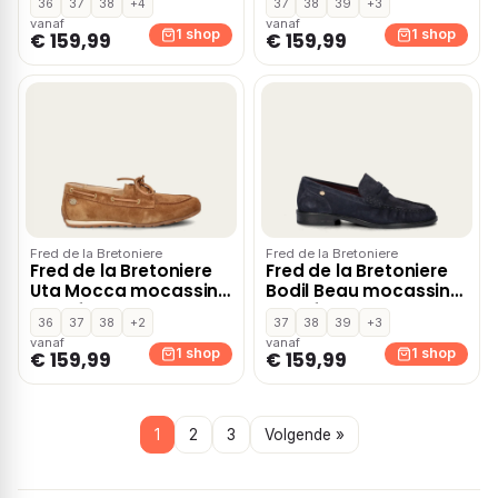
36
37
38
+4
37
38
39
+3
vanaf
vanaf
1 shop
1 shop
€ 159,99
€ 159,99
Fred de la Bretoniere
Fred de la Bretoniere
Fred de la Bretoniere
Fred de la Bretoniere
Uta Mocca mocassins
Bodil Beau mocassins
& loafers – Cognac
& loafers – Blauw
36
37
38
+2
37
38
39
+3
vanaf
vanaf
1 shop
1 shop
€ 159,99
€ 159,99
1
2
3
Volgende »