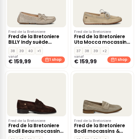
Fred de la Bretoniere
Fred de la Bretoniere
Fred de la Bretoniere
Fred de la Bretoniere
BILLY Indy suède
Uta Mocca mocassins
mocassins beige
& loafers – Beige
38
39
40
+1
37
38
39
+2
vanaf
vanaf
1 shop
1 shop
€ 159,99
€ 159,99
Fred de la Bretoniere
Fred de la Bretoniere
Fred de la Bretoniere
Fred de la Bretoniere
Bodil Beau mocassins
Bodil mocassins &
& loafers – Bruin
loafers – Beige