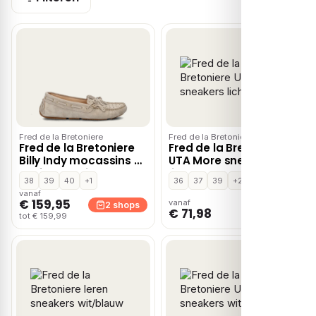
Fred de la Bretoniere
Fred de la Bretoniere
Fred de la Bretoniere
Fred de la Bretoniere
Billy Indy mocassins &
UTA More sneakers
loafers – Beige
lichtroze
38
39
40
+1
36
37
39
+2
vanaf
€ 159,95
vanaf
2 shops
1 shop
€ 71,98
tot € 159,99