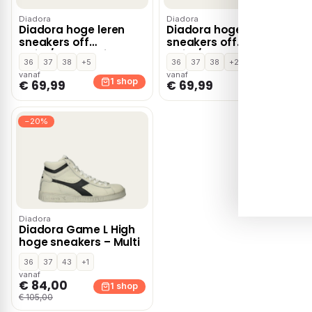
Diadora
Diadora
Diadora hoge leren
Diadora hoge leren
sneakers off
sneakers off
white/rood – Wit rood
white/groen – Groen
36
37
38
+5
36
37
38
+2
multi
vanaf
vanaf
1 shop
1 shop
€ 69,99
€ 69,99
−20%
Diadora
Diadora Game L High
hoge sneakers – Multi
36
37
43
+1
vanaf
€ 84,00
1 shop
€ 105,00