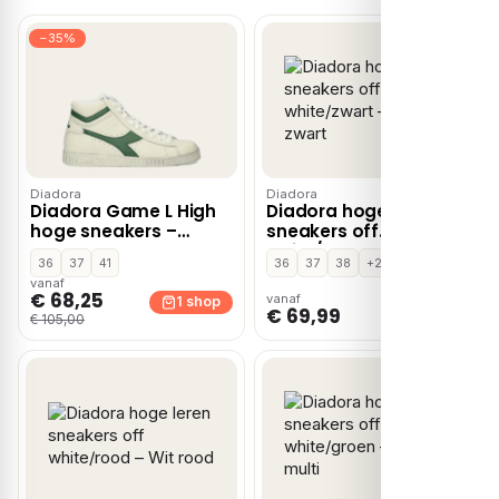
−35%
Diadora
Diadora
Diadora Game L High
Diadora hoge leren
hoge sneakers –
sneakers off
Groen
white/zwart – Wit
36
37
41
36
37
38
+2
zwart
vanaf
€ 68,25
vanaf
1 shop
1 shop
€ 69,99
€ 105,00