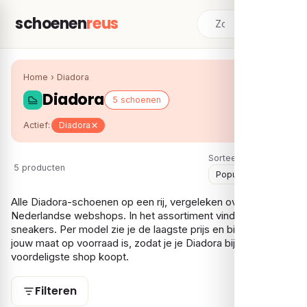
schoenen
reus
Home
›
Diadora
Diadora
5 schoenen
Actief:
Diadora
Sorteer:
5 producten
Alle Diadora-schoenen op een rij, vergeleken over meerdere
Nederlandse webshops. In het assortiment vind je vooral
sneakers. Per model zie je de laagste prijs en bij welke shop
jouw maat op voorraad is, zodat je je Diadora bij de
voordeligste shop koopt.
Filteren