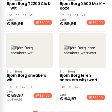
Bjorn Borg T2200 Cls K
Bjorn Borg X500 Mix K –
– Wit
Roze
30
36
37
+1
31
32
34
+2
vanaf
vanaf
1 shop
1 shop
€ 59,99
€ 59,99
Bjorn Borg
Bjorn Borg
Björn Borg sneakers
Björn Borg leren
wit
sneakers wit/zwart
39
41
42
+4
40
41
42
+3
vanaf
€ 59,97
vanaf
1 shop
1 shop
€ 64,97
tot € 99,95