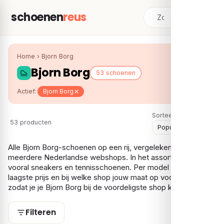
schoenen
reus
Home
›
Bjorn Borg
Bjorn Borg
53 schoenen
Actief:
Bjorn Borg
Sorteer:
53 producten
Alle Bjorn Borg-schoenen op een rij, vergeleken over
meerdere Nederlandse webshops. In het assortiment vind je
vooral sneakers en tennisschoenen. Per model zie je de
laagste prijs en bij welke shop jouw maat op voorraad is,
zodat je je Bjorn Borg bij de voordeligste shop koopt.
Filteren