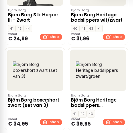
Bjorn Borg
Bjorn Borg
Bjorn Borg Stk Harper
Björn Borg Heritage
Iii – Zwart
badslippers wit/zwart
41
43
44
40
41
43
+1
vanaf
vanaf
1 shop
1 shop
€ 24,99
€ 31,96
Bjorn Borg
Bjorn Borg
Björn Borg boxershort
Björn Borg Heritage
zwart (set van 3)
badslippers
zwart/groen
41
42
43
vanaf
vanaf
1 shop
1 shop
€ 34,95
€ 39,95