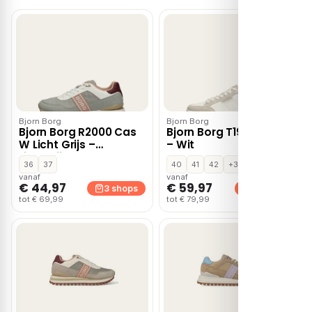
Bjorn Borg
Bjorn Borg
Bjorn Borg R2000 Cas
Bjorn Borg T1930 Nyl M
W Licht Grijs –
– Wit
Lichtgrijs
36
37
40
41
42
+3
vanaf
vanaf
€ 44,97
€ 59,97
3 shops
3 shops
tot € 69,99
tot € 79,99