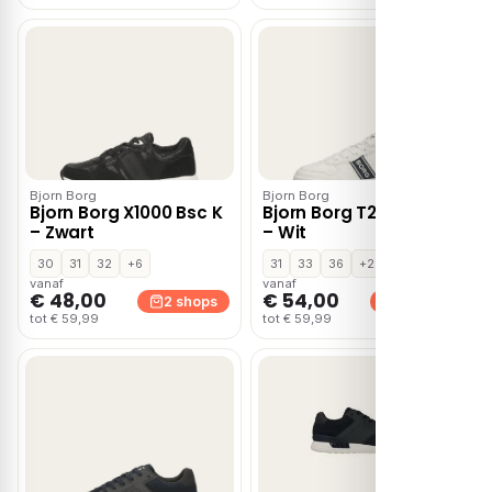
Bjorn Borg
Bjorn Borg
Bjorn Borg X1000 Bsc K
Bjorn Borg T2200 Ctr K
– Zwart
– Wit
30
31
32
+6
31
33
36
+2
vanaf
vanaf
€ 48,00
€ 54,00
2 shops
2 shops
tot € 59,99
tot € 59,99