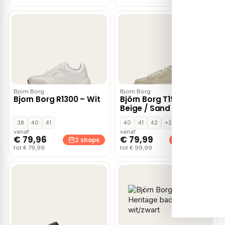
Bjorn Borg
Bjorn Borg
Bjorn Borg R1300 – Wit
Björn Borg T1930 BLK
Beige / Sand
38
40
41
40
41
42
+2
vanaf
vanaf
€ 79,96
€ 79,99
2 shops
2 shops
tot € 79,99
tot € 99,99