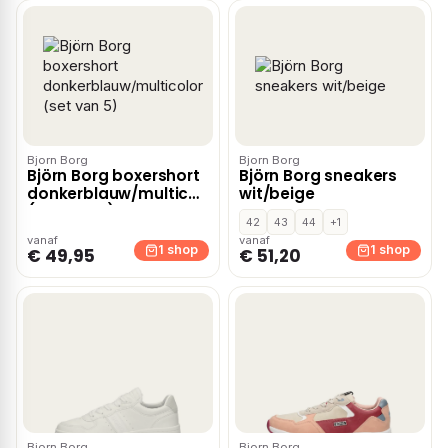
Bjorn Borg
Bjorn Borg
Björn Borg boxershort
Björn Borg sneakers
donkerblauw/multicolor
wit/beige
(set van 5)
42
43
44
+1
vanaf
vanaf
1 shop
1 shop
€ 49,95
€ 51,20
Bjorn Borg
Bjorn Borg