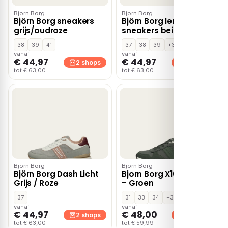
Bjorn Borg
Bjorn Borg
Björn Borg sneakers
Björn Borg leren
grijs/oudroze
sneakers beige
38
39
41
37
38
39
+3
vanaf
vanaf
€ 44,97
€ 44,97
2 shops
2 shops
tot € 63,00
tot € 63,00
Bjorn Borg
Bjorn Borg
Björn Borg Dash Licht
Bjorn Borg X1000 Bsc K
Grijs / Roze
– Groen
37
31
33
34
+3
vanaf
vanaf
€ 44,97
€ 48,00
2 shops
2 shops
tot € 63,00
tot € 59,99