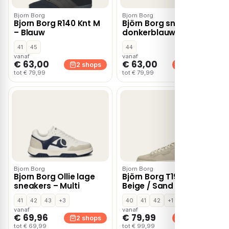
Bjorn Borg
Bjorn Borg
Bjorn Borg R140 Knt M
Björn Borg sneakers
– Blauw
donkerblauw
41
45
44
vanaf
vanaf
€ 63,00
€ 63,00
2 shops
2 shops
tot € 79,99
tot € 79,99
Bjorn Borg
Bjorn Borg
Bjorn Borg Ollie lage
Björn Borg T1930 BLK
sneakers – Multi
Beige / Sand
41
42
43
+3
40
41
42
+1
vanaf
vanaf
€ 69,96
€ 79,99
2 shops
2 shops
tot € 69,99
tot € 99,99