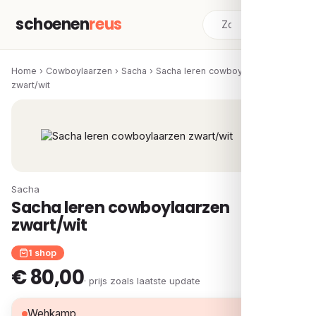
schoenen
reus
Home
›
Cowboylaarzen
›
Sacha
›
Sacha leren cowboylaarzen
zwart/wit
Sacha
Sacha leren cowboylaarzen
zwart/wit
1 shop
€ 80,00
· prijs zoals laatste update
€ 80,00
Wehkamp