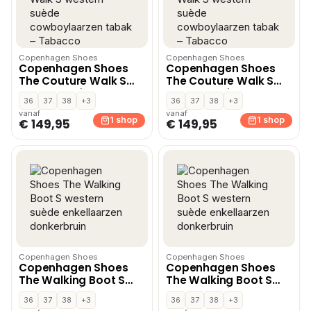
Copenhagen Shoes
Copenhagen Shoes
Copenhagen Shoes
Copenhagen Shoes
The Couture Walk S
The Couture Walk S
western suède
western suède
36
37
38
+3
36
37
38
+3
cowboylaarzen tabak
cowboylaarzen tabak
vanaf
vanaf
– Tabacco
– Tabacco
1 shop
1 shop
€ 149,95
€ 149,95
Copenhagen Shoes
Copenhagen Shoes
Copenhagen Shoes
Copenhagen Shoes
The Walking Boot S
The Walking Boot S
western suède
western suède
36
37
38
+3
36
37
38
+3
enkellaarzen
enkellaarzen