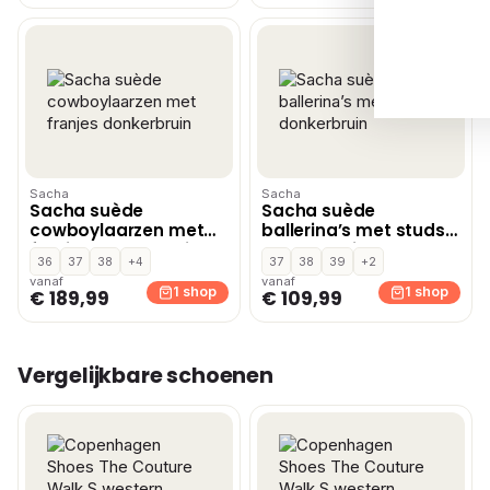
Sacha
Sacha
Sacha suède
Sacha suède
cowboylaarzen met
ballerina’s met studs
franjes donkerbruin
donkerbruin
36
37
38
+4
37
38
39
+2
vanaf
vanaf
1 shop
1 shop
€ 189,99
€ 109,99
Vergelijkbare schoenen