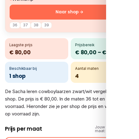
Naar shop →
36
37
38
39
Laagste prijs
Prijsbereik
€ 80,00
€ 80,00 – € 80,00
Beschikbaar bij
Aantal maten
1 shop
4
De Sacha leren cowboylaarzen zwart/wit vergelijk je bij 1
shop. De prijs is € 80,00. In de maten 36 tot en met 39 is er
voorraad. Hieronder zie je per shop de prijs en welke maten
op voorraad zijn.
Jouw
Prijs per maat
maat: