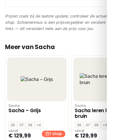
Prijzen zoals bij de laatste update; controleer de actuele prijs in de
shop. Schoenenreus is een prijsvergelijker en verdient via affiliate-
links — dit verandert niets aan de prijs voor jou.
Meer van Sacha
Sacha
Sacha
Sacha – Grijs
Sacha leren loafers
bruin
36
37
38
+4
36
37
38
+4
vanaf
vanaf
1 shop
1 shop
€ 129,99
€ 129,99