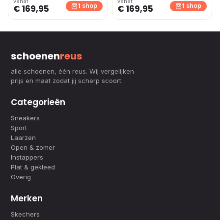
vanaf
vanaf
donkerbruin
donkerbruin
1 shop
1 shop
€ 169,95
€ 169,95
schoenen
reus
alle schoenen, één reus. Wij vergelijken
prijs en maat zodat jij scherp scoort.
Categorieën
Sneakers
Sport
Laarzen
Open & zomer
Instappers
Plat & gekleed
Overig
Merken
Skechers