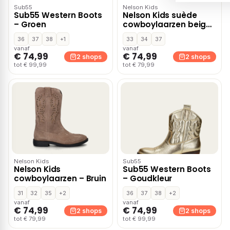
Sub55
Nelson Kids
Sub55 Western Boots
Nelson Kids suède
– Groen
cowboylaarzen beige
– Taupe
36
37
38
+1
33
34
37
vanaf
vanaf
€ 74,99
€ 74,99
2 shops
2 shops
tot € 99,99
tot € 79,99
Nelson Kids
Sub55
Nelson Kids
Sub55 Western Boots
cowboylaarzen – Bruin
– Goudkleur
31
32
35
+2
36
37
38
+2
vanaf
vanaf
€ 74,99
€ 74,99
2 shops
2 shops
tot € 79,99
tot € 99,99