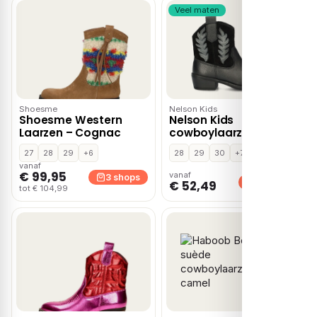
Veel maten
Shoesme
Nelson Kids
Shoesme Western
Nelson Kids
Laarzen – Cognac
cowboylaarzen –
Zwart
27
28
29
+6
28
29
30
+7
vanaf
€ 99,95
vanaf
3 shops
2 shops
€ 52,49
tot € 104,99