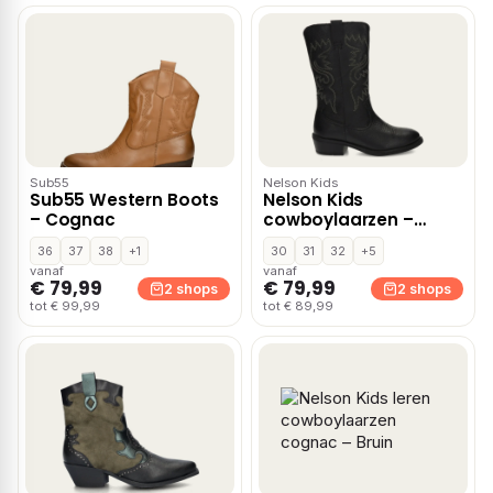
Sub55
Nelson Kids
Sub55 Western Boots
Nelson Kids
– Cognac
cowboylaarzen –
Zwart
36
37
38
+1
30
31
32
+5
vanaf
vanaf
€ 79,99
€ 79,99
2 shops
2 shops
tot € 99,99
tot € 89,99