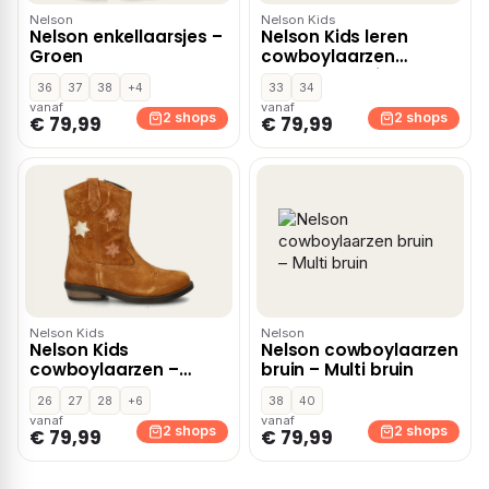
Nelson
Nelson Kids
Nelson enkellaarsjes –
Nelson Kids leren
Groen
cowboylaarzen
cognac – Bruin
36
37
38
+4
33
34
vanaf
vanaf
2 shops
2 shops
€ 79,99
€ 79,99
Nelson Kids
Nelson
Nelson Kids
Nelson cowboylaarzen
cowboylaarzen –
bruin – Multi bruin
Cognac
26
27
28
+6
38
40
vanaf
vanaf
2 shops
2 shops
€ 79,99
€ 79,99