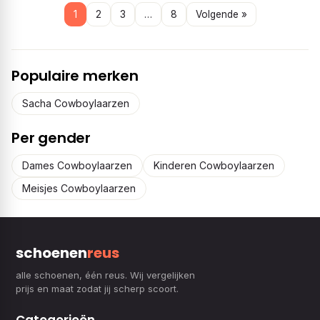
1
2
3
…
8
Volgende »
Populaire merken
Sacha Cowboylaarzen
Per gender
Dames Cowboylaarzen
Kinderen Cowboylaarzen
Meisjes Cowboylaarzen
schoenen
reus
alle schoenen, één reus. Wij vergelijken
prijs en maat zodat jij scherp scoort.