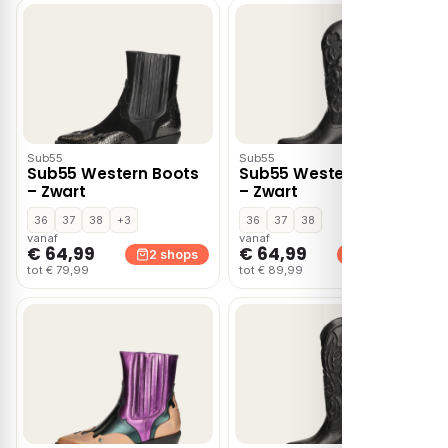
Sub55
Sub55
Sub55 Western Boots
Sub55 Western Boots
– Zwart
– Zwart
36
37
38
+3
36
37
38
vanaf
vanaf
€ 64,99
€ 64,99
2 shops
2 shops
tot € 79,99
tot € 89,99