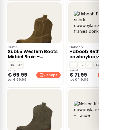
Sub55
Haboob
Sub55 Western Boots
Haboob Beth suède
Middel Bruin –
cowboylaarzen met
Middelbruin
franjes donkerbruin
36
37
36
37
38
+4
vanaf
vanaf
€ 69,99
€ 71,99
2 shops
2 shops
tot € 99,99
tot € 119,99