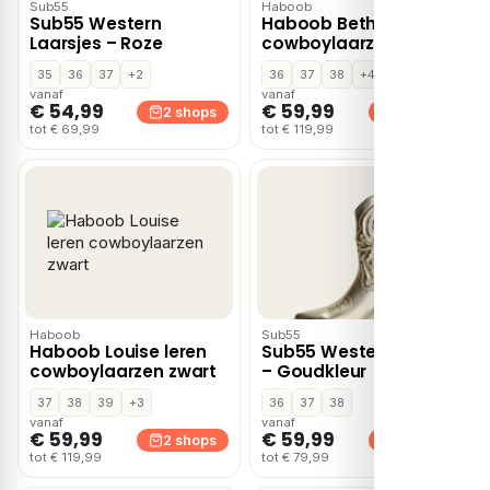
Sub55
Haboob
Sub55 Western
Haboob Beth suède
Laarsjes – Roze
cowboylaarzen camel
35
36
37
+2
36
37
38
+4
vanaf
vanaf
€ 54,99
€ 59,99
2 shops
2 shops
tot € 69,99
tot € 119,99
Haboob
Sub55
Haboob Louise leren
Sub55 Western Boots
cowboylaarzen zwart
– Goudkleur
37
38
39
+3
36
37
38
vanaf
vanaf
€ 59,99
€ 59,99
2 shops
2 shops
tot € 119,99
tot € 79,99