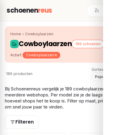
schoenen
reus
Home
›
Cowboylaarzen
Cowboylaarzen
189 schoenen
Actief:
Cowboylaarzen
Sorteer:
189 producten
Bij Schoenenreus vergelijk je 189 cowboylaarzen over
meerdere webshops. Per model zie je de laagste prijs en bij
hoeveel shops het te koop is. Filter op maat, prijs en gender
om snel jouw paar te vinden.
Filteren