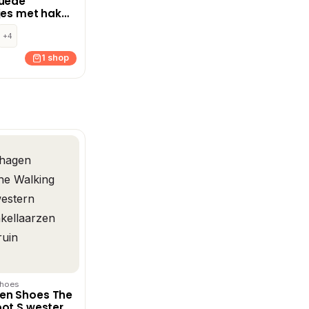
suède
jes met hak
in
+4
1 shop
hoes
en Shoes The
ot S western