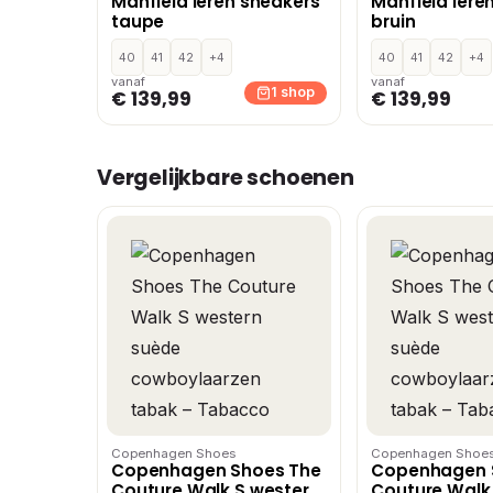
Manfield leren sneakers
Manfield lere
taupe
bruin
40
41
42
+4
40
41
42
+4
vanaf
vanaf
1 shop
€ 139,99
€ 139,99
Vergelijkbare schoenen
Copenhagen Shoes
Copenhagen Shoe
Copenhagen Shoes The
Copenhagen 
Couture Walk S western
Couture Walk