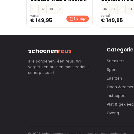
suède cowboylaarzen
suède cowbo
tabak – Tabacco
36
37
38
+3
tabak – Tab
36
37
38
+3
vanaf
vanaf
1 shop
€ 149,95
€ 149,95
Categorie
schoenen
reus
Sneakers
alle schoenen, één reus. Wij
vergelijken prijs en maat zodat jij
Sport
scherp scoort.
Laarzen
Open & zomer
Instappers
Plat & gekleed
Overig
© 2026 schoenenreus.nl — prijsvergelijker, geen webshop.