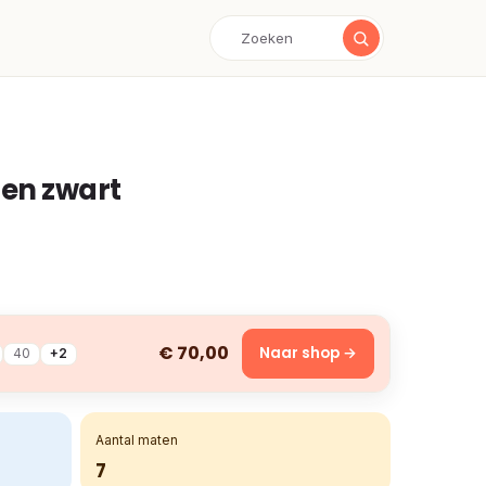
zen zwart
€ 70,00
Naar shop →
40
+2
Aantal maten
7