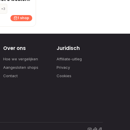
llaarzen
in
+3
1 shop
Over ons
Juridisch
Hoe we vergelijken
Affiliate-uitleg
Aangesloten shops
Privacy
Contact
Cookies