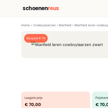
schoenen
reus
Home
›
Cowboylaarzen
›
Manfield
›
Manfield leren cowboy
Bespaar € 79
Laagste prijs
Prijsbere
€ 70,00
€ 70,