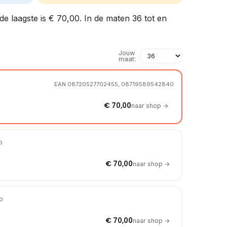
de laagste is € 70,00. In de maten 36 tot en
Jouw
maat:
EAN 08720527702455, 08719589542840
€ 70,00
naar shop →
p
€ 70,00
naar shop →
op
€ 70,00
naar shop →