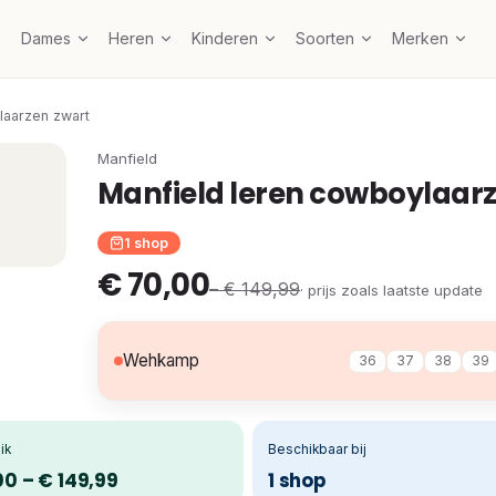
Dames
Heren
Kinderen
Soorten
Merken
laarzen zwart
Manfield
Manfield leren cowboylaar
1 shop
€ 70,00
– € 149,99
· prijs zoals laatste update
Wehkamp
36
37
38
39
ik
Beschikbaar bij
00 – € 149,99
1 shop