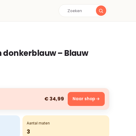
 donkerblauw – Blauw
€ 34,99
Naar shop →
Aantal maten
3