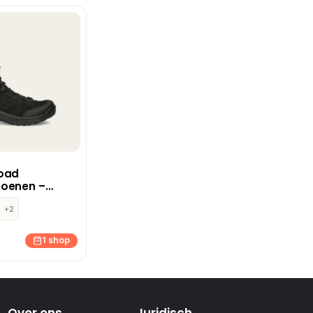
oad
oenen –
+2
1 shop