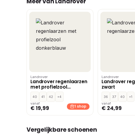
Meer van Landrover
Landrover
Landrover
Landrover regenlaarzen
Landrover re
met profielzool
zwart
donkerblauw
40
41
42
+4
36
37
40
+1
vanaf
vanaf
1 shop
€ 19,99
€ 24,99
Vergelijkbare schoenen