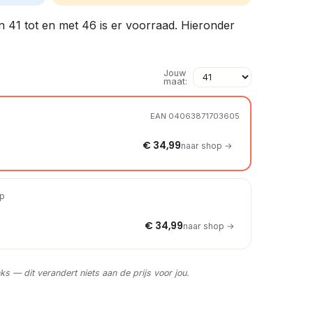
n 41 tot en met 46 is er voorraad. Hieronder
Jouw
maat:
EAN 04063871703605
€ 34,99
naar shop →
op
€ 34,99
naar shop →
nks — dit verandert niets aan de prijs voor jou.