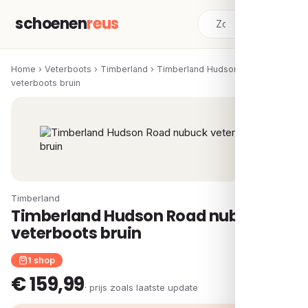
schoenen
reus
Home
›
Veterboots
›
Timberland
›
Timberland Hudson Road nubuck
veterboots bruin
Timberland
Timberland Hudson Road nubuck
veterboots bruin
1 shop
€ 159,99
· prijs zoals laatste update