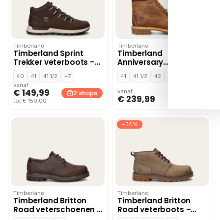
Timberland
Timberland
Timberland Sprint
Timberland
Trekker veterboots –
Anniversary
Bruin
veterboots – Cognac
40
41
41 1/2
+7
41
41 1/2
42
+2
vanaf
€ 149,99
vanaf
2 shops
1 shop
€ 239,99
tot € 150,00
−30%
Timberland
Timberland
Timberland Britton
Timberland Britton
Road veterschoenen –
Road veterboots –
Bruin
Bruin