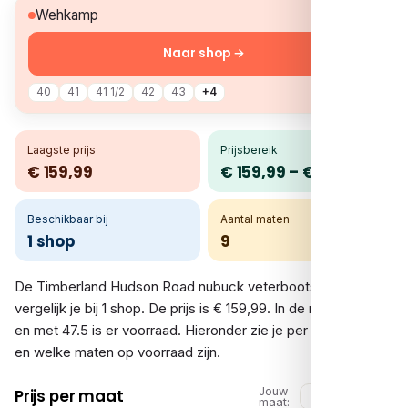
€ 159,99
Wehkamp
Naar shop →
40
41
41 1/2
42
43
+4
Laagste prijs
Prijsbereik
€ 159,99
€ 159,99 – € 159,99
Beschikbaar bij
Aantal maten
1 shop
9
De Timberland Hudson Road nubuck veterboots bruin
vergelijk je bij 1 shop. De prijs is € 159,99. In de maten 40 tot
en met 47.5 is er voorraad. Hieronder zie je per shop de prijs
en welke maten op voorraad zijn.
Jouw
Prijs per maat
maat: