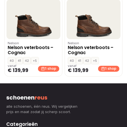
Nelson
Nelson
Nelson veterboots –
Nelson veterboots –
Cognac
Cognac
40
41
42
+5
40
41
42
+5
vanaf
vanaf
1 shop
1 shop
€ 139,99
€ 139,99
schoenen
reus
alle schoenen, één reus. Wij vergelijken
prijs en maat zodat jij scherp scoort.
Categorieën