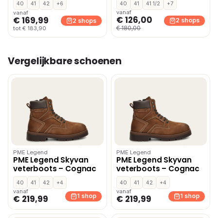
40
41
42
+6
40
41
41 1/2
+7
vanaf
vanaf
€ 126,00
€ 169,99
2 shops
2 shops
€ 180,00
tot € 183,90
Vergelijkbare schoenen
PME Legend
PME Legend
PME Legend Skyvan
PME Legend Skyvan
veterboots – Cognac
veterboots – Cognac
40
41
42
+4
40
41
42
+4
vanaf
vanaf
1 shop
1 shop
€ 219,99
€ 219,99