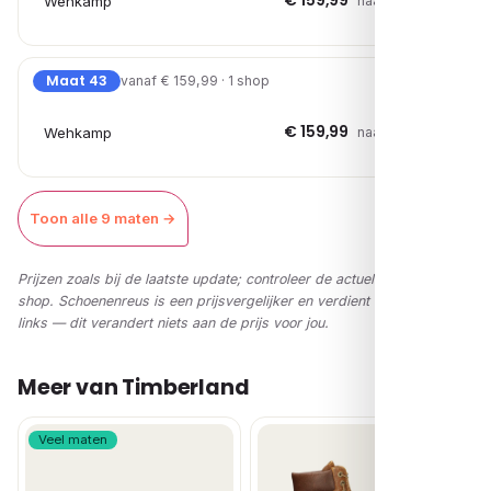
€ 159,99
Wehkamp
naar shop →
Maat 43
vanaf € 159,99 · 1 shop
€ 159,99
Wehkamp
naar shop →
Toon alle 9 maten →
Prijzen zoals bij de laatste update; controleer de actuele prijs in de
shop. Schoenenreus is een prijsvergelijker en verdient via affiliate-
links — dit verandert niets aan de prijs voor jou.
Meer van Timberland
Veel maten