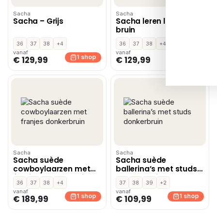
Sacha
Sacha
Sacha – Grijs
Sacha leren loafers
bruin
36
37
38
+4
36
37
38
+4
vanaf
vanaf
1 shop
1 shop
€ 129,99
€ 129,99
Sacha
Sacha
Sacha suède
Sacha suède
cowboylaarzen met
ballerina’s met studs
franjes donkerbruin
donkerbruin
36
37
38
+4
37
38
39
+2
vanaf
vanaf
1 shop
1 shop
€ 189,99
€ 109,99