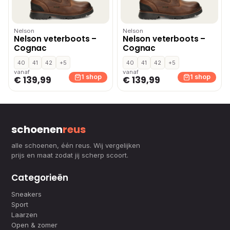
Nelson
Nelson
Nelson veterboots –
Nelson veterboots –
Cognac
Cognac
40
41
42
+5
40
41
42
+5
vanaf
vanaf
1 shop
1 shop
€ 139,99
€ 139,99
schoenen
reus
alle schoenen, één reus. Wij vergelijken
prijs en maat zodat jij scherp scoort.
Categorieën
Sneakers
Sport
Laarzen
Open & zomer