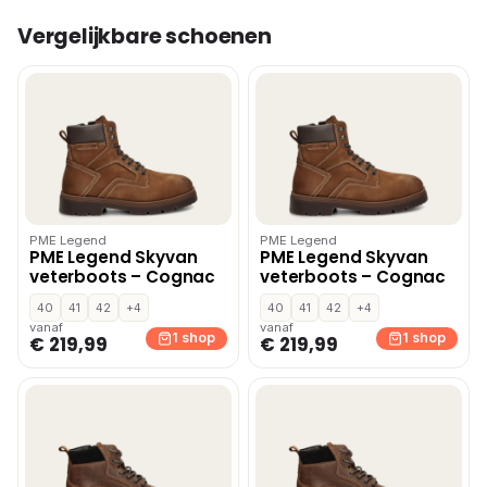
Vergelijkbare schoenen
PME Legend
PME Legend
PME Legend Skyvan
PME Legend Skyvan
veterboots – Cognac
veterboots – Cognac
40
41
42
+4
40
41
42
+4
vanaf
vanaf
1 shop
1 shop
€ 219,99
€ 219,99