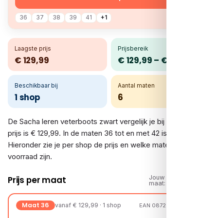
36
37
38
39
41
+1
Laagste prijs
Prijsbereik
€ 129,99
€ 129,99 – € 129,99
Beschikbaar bij
Aantal maten
1 shop
6
De Sacha leren veterboots zwart vergelijk je bij 1 shop. De
prijs is € 129,99. In de maten 36 tot en met 42 is er voorraad.
Hieronder zie je per shop de prijs en welke maten op
voorraad zijn.
Jouw
Prijs per maat
maat:
Maat 36
vanaf € 129,99 · 1 shop
EAN 08720527038929