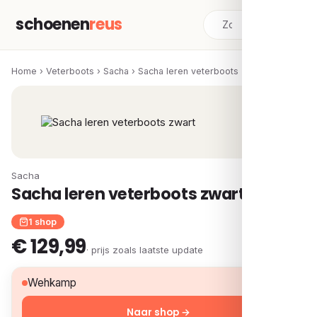
schoenen
reus
Home
›
Veterboots
›
Sacha
›
Sacha leren veterboots zwart
Sacha
Sacha leren veterboots zwart
1 shop
€ 129,99
· prijs zoals laatste update
€ 129,99
Wehkamp
Naar shop →