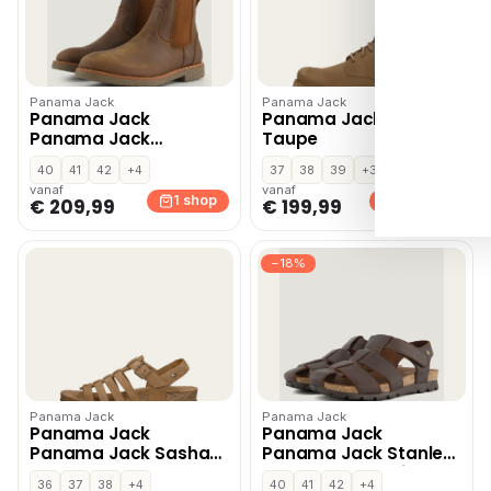
Panama Jack
Panama Jack
Panama Jack
Panama Jack Frisia –
Panama Jack
Taupe
Garnock Igloo C12
40
41
42
+4
37
38
39
+3
Chelsea Boots bruin
vanaf
vanaf
1 shop
2 shops
€ 209,99
€ 199,99
−18%
Panama Jack
Panama Jack
Panama Jack
Panama Jack
Panama Jack Sasha
Panama Jack Stanley
B2 Sandalen cognac
C1 Sandalen bruin
36
37
38
+4
40
41
42
+4