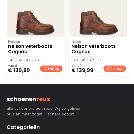
Nelson
Nelson
Nelson veterboots –
Nelson veterboots –
Cognac
Cognac
40
41
42
+5
40
41
42
+5
vanaf
vanaf
1 shop
1 shop
€ 139,99
€ 139,99
schoenen
reus
alle schoenen, één reus. Wij vergelijken
prijs en maat zodat jij scherp scoort.
Categorieën