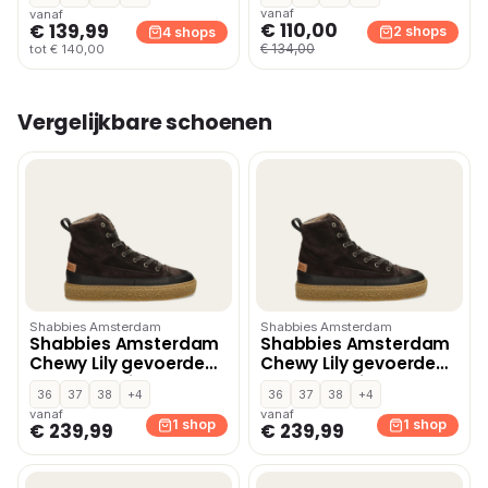
Nubuck
vanaf
vanaf
€ 110,00
€ 139,99
2 shops
4 shops
€ 134,00
tot € 140,00
Vergelijkbare schoenen
Shabbies Amsterdam
Shabbies Amsterdam
Shabbies Amsterdam
Shabbies Amsterdam
Chewy Lily gevoerde
Chewy Lily gevoerde
boots – Bruin
boots – Bruin
36
37
38
+4
36
37
38
+4
vanaf
vanaf
1 shop
1 shop
€ 239,99
€ 239,99