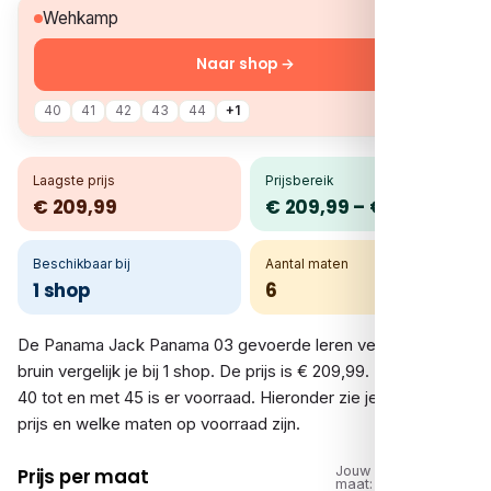
€ 209,99
Wehkamp
Naar shop →
40
41
42
43
44
+1
Laagste prijs
Prijsbereik
€ 209,99
€ 209,99 – € 209,99
Beschikbaar bij
Aantal maten
1 shop
6
De Panama Jack Panama 03 gevoerde leren veterboots
bruin vergelijk je bij 1 shop. De prijs is € 209,99. In de maten
40 tot en met 45 is er voorraad. Hieronder zie je per shop de
prijs en welke maten op voorraad zijn.
Jouw
Prijs per maat
maat: