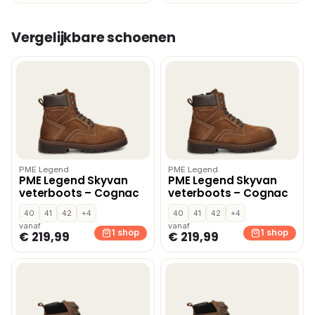
Vergelijkbare schoenen
PME Legend
PME Legend
PME Legend Skyvan
PME Legend Skyvan
veterboots – Cognac
veterboots – Cognac
40
41
42
+4
40
41
42
+4
vanaf
vanaf
1 shop
1 shop
€ 219,99
€ 219,99