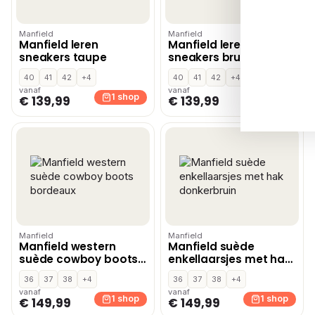
Manfield
Manfield
Manfield leren
Manfield leren
sneakers taupe
sneakers bruin
40
41
42
+4
40
41
42
+4
vanaf
vanaf
1 shop
1 shop
€ 139,99
€ 139,99
Manfield
Manfield
Manfield western
Manfield suède
suède cowboy boots
enkellaarsjes met hak
bordeaux
donkerbruin
36
37
38
+4
36
37
38
+4
vanaf
vanaf
1 shop
1 shop
€ 149,99
€ 149,99