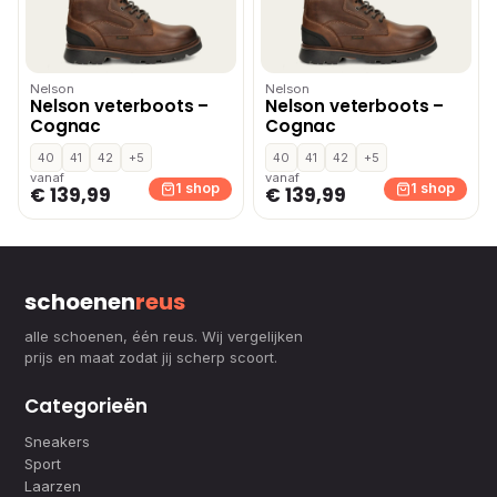
Nelson
Nelson
Nelson veterboots –
Nelson veterboots –
Cognac
Cognac
40
41
42
+5
40
41
42
+5
vanaf
vanaf
1 shop
1 shop
€ 139,99
€ 139,99
schoenen
reus
alle schoenen, één reus. Wij vergelijken
prijs en maat zodat jij scherp scoort.
Categorieën
Sneakers
Sport
Laarzen