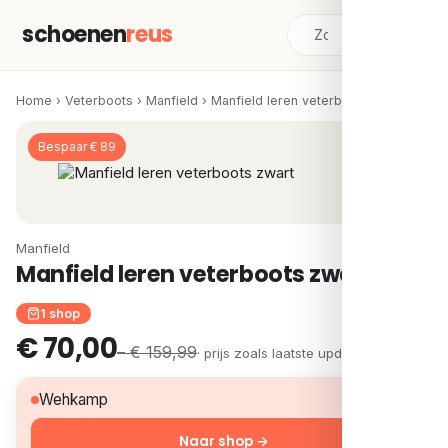
schoenen
reus
Home
›
Veterboots
›
Manfield
›
Manfield leren veterboots zwart
Bespaar € 89
Manfield
Manfield leren veterboots zwart
1 shop
€ 70,00
– € 159,99
· prijs zoals laatste update
€ 70,00
Wehkamp
Naar shop →