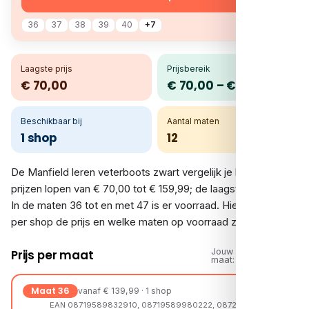
36
37
38
39
40
+7
Laagste prijs
Prijsbereik
€ 70,00
€ 70,00 – € 159,99
Beschikbaar bij
Aantal maten
1 shop
12
De Manfield leren veterboots zwart vergelijk je bij 1 shop. De
prijzen lopen van € 70,00 tot € 159,99; de laagste is € 70,00.
In de maten 36 tot en met 47 is er voorraad. Hieronder zie je
per shop de prijs en welke maten op voorraad zijn.
Jouw
Prijs per maat
maat:
Maat 36
vanaf € 139,99 · 1 shop
EAN 08719589832910, 08719589980222, 08720527554245