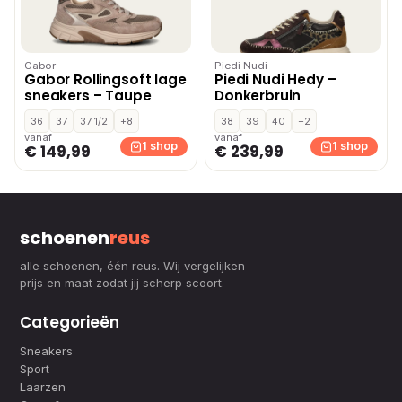
Gabor
Piedi Nudi
Gabor Rollingsoft lage
Piedi Nudi Hedy –
sneakers – Taupe
Donkerbruin
36
37
37 1/2
+8
38
39
40
+2
vanaf
vanaf
1 shop
1 shop
€ 149,99
€ 239,99
schoenen
reus
alle schoenen, één reus. Wij vergelijken
prijs en maat zodat jij scherp scoort.
Categorieën
Sneakers
Sport
Laarzen