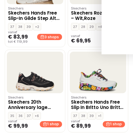
Skechers
Skechers
Skechers Hands Free
Skechers Roze SKR46
Slip-In Gilde Step Altus
– Wit,Roze
lage sneakers – Wit
37
38
39
+2
27
28
29
+4
vanaf
€ 83,99
vanaf
3 shops
1 shop
€ 69,95
tot € 119,99
Skechers
Skechers
Skechers 20th
Skechers Hands Free
Anniversary lage
Slip In Britto Uno Britto
sneakers – Zwart
Landscape
35
36
37
+6
37
38
39
+1
instapschoenen – Wit
vanaf
vanaf
1 shop
1 shop
€ 99,99
€ 89,99