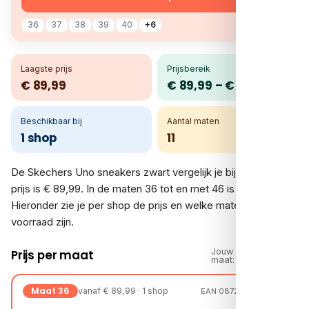
36
37
38
39
40
+6
Laagste prijs
Prijsbereik
€ 89,99
€ 89,99 – € 89,99
Beschikbaar bij
Aantal maten
1 shop
11
De Skechers Uno sneakers zwart vergelijk je bij 1 shop. De
prijs is € 89,99. In de maten 36 tot en met 46 is er voorraad.
Hieronder zie je per shop de prijs en welke maten op
voorraad zijn.
Jouw
Prijs per maat
maat:
Maat 36
vanaf € 89,99 · 1 shop
EAN 08721108231609