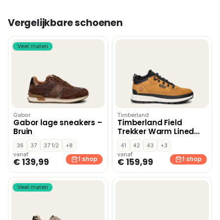
Vergelijkbare schoenen
Veel maten
Gabor
Timberland
Gabor lage sneakers –
Timberland Field
Bruin
Trekker Warm Lined
hoge sneakers – Geel
36
37
37 1/2
+8
41
42
43
+3
vanaf
vanaf
1 shop
1 shop
€ 139,99
€ 159,99
Veel maten