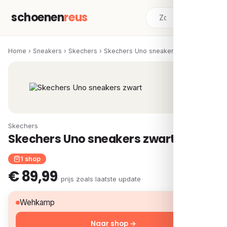
schoenen
reus
Home
›
Sneakers
›
Skechers
›
Skechers Uno sneakers zwart
Skechers
Skechers Uno sneakers zwart
1 shop
€ 89,99
· prijs zoals laatste update
€ 89,99
Wehkamp
Naar shop →