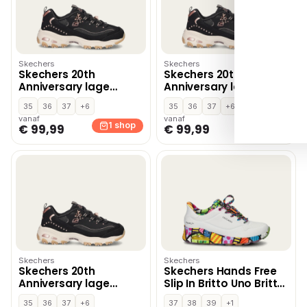
Skechers
Skechers
Skechers 20th
Skechers 20th
Anniversary lage
Anniversary lage
sneakers – Zwart
sneakers – Zwart
35
36
37
+6
35
36
37
+6
vanaf
vanaf
1 shop
1 shop
€ 99,99
€ 99,99
Skechers
Skechers
Skechers 20th
Skechers Hands Free
Anniversary lage
Slip In Britto Uno Britto
sneakers – Zwart
Landscape
35
36
37
+6
37
38
39
+1