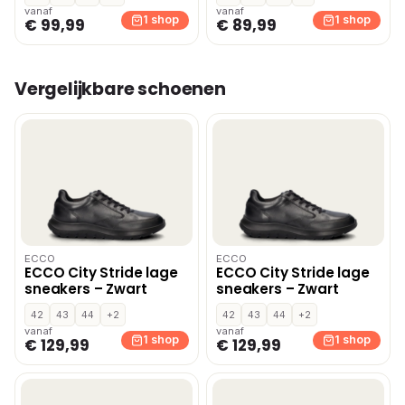
instapschoenen – Wit
vanaf
vanaf
1 shop
1 shop
€ 99,99
€ 89,99
Vergelijkbare schoenen
ECCO
ECCO
ECCO City Stride lage
ECCO City Stride lage
sneakers – Zwart
sneakers – Zwart
42
43
44
+2
42
43
44
+2
vanaf
vanaf
1 shop
1 shop
€ 129,99
€ 129,99