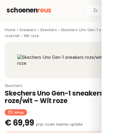
schoenen
reus
Home
›
Sneakers
›
Skechers
›
Skechers Uno Gen-1 sneakers
roze/wit – Wit roze
Skechers
Skechers Uno Gen-1 sneakers
roze/wit – Wit roze
1 shop
€ 69,99
· prijs zoals laatste update