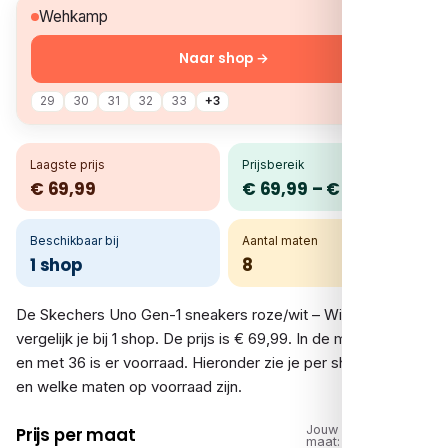
€ 69,99
Wehkamp
Naar shop →
29
30
31
32
33
+3
Laagste prijs
Prijsbereik
€ 69,99
€ 69,99 – € 69,99
Beschikbaar bij
Aantal maten
1 shop
8
De Skechers Uno Gen-1 sneakers roze/wit – Wit roze
vergelijk je bij 1 shop. De prijs is € 69,99. In de maten 29 tot
en met 36 is er voorraad. Hieronder zie je per shop de prijs
en welke maten op voorraad zijn.
Jouw
Prijs per maat
maat: