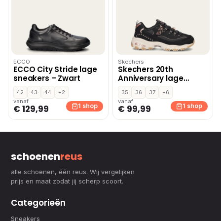
ECCO
Skechers
ECCO City Stride lage
Skechers 20th
sneakers – Zwart
Anniversary lage
sneakers – Zwart
42
43
44
+2
35
36
37
+6
vanaf
vanaf
1 shop
1 shop
€ 129,99
€ 99,99
schoenen
reus
alle schoenen, één reus. Wij vergelijken
prijs en maat zodat jij scherp scoort.
Categorieën
Sneakers