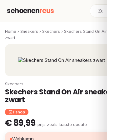
schoenen
reus
Home
›
Sneakers
›
Skechers
›
Skechers Stand On Air sneakers
zwart
Skechers
Skechers Stand On Air sneakers
zwart
1 shop
€ 89,99
· prijs zoals laatste update
€ 89,99
Wehkamp