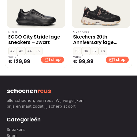
ECCO
Skechers
ECCO City Stride lage
Skechers 20th
sneakers – Zwart
Anniversary lage
sneakers – Zwart
42
43
44
+2
35
36
37
+6
vanaf
vanaf
1 shop
1 shop
€ 129,99
€ 99,99
schoenen
reus
alle schoenen, één reus. Wij vergelijken
prijs en maat zodat jij scherp scoort.
Categorieën
Sneakers
Sport