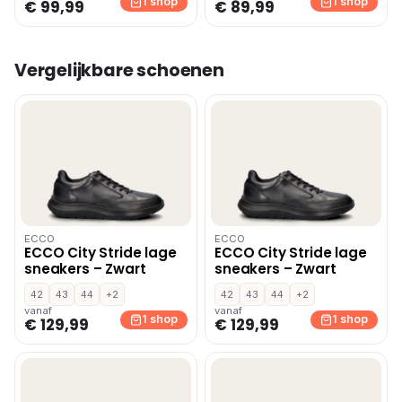
1 shop
1 shop
€ 99,99
€ 89,99
Vergelijkbare schoenen
ECCO
ECCO
ECCO City Stride lage
ECCO City Stride lage
sneakers – Zwart
sneakers – Zwart
42
43
44
+2
42
43
44
+2
vanaf
vanaf
1 shop
1 shop
€ 129,99
€ 129,99