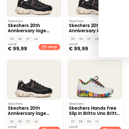
Skechers
Skechers
Skechers 20th
Skechers 20th
Anniversary lage
Anniversary lage
sneakers – Zwart
sneakers – Zwart
35
36
37
+6
35
36
37
+6
vanaf
vanaf
1 shop
1 shop
€ 99,99
€ 99,99
Skechers
Skechers
Skechers 20th
Skechers Hands Free
Anniversary lage
Slip In Britto Uno Britto
sneakers – Zwart
Landscape
35
36
37
+6
37
38
39
+1
instapschoenen – Wit
vanaf
vanaf