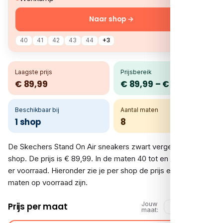
Naar shop →
40
41
42
43
44
+3
Laagste prijs
Prijsbereik
€ 89,99
€ 89,99 – € 89,99
Beschikbaar bij
Aantal maten
1 shop
8
De Skechers Stand On Air sneakers zwart vergelijk je bij 1
shop. De prijs is € 89,99. In de maten 40 tot en met 48.5 is
er voorraad. Hieronder zie je per shop de prijs en welke
maten op voorraad zijn.
Jouw
Prijs per maat
maat: