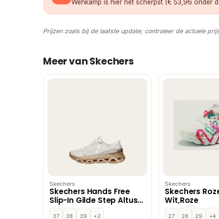
Wehkamp is hier het scherpst (€ 53,96 onder de
Prijzen zoals bij de laatste update; controleer de actuele prij
Meer van Skechers
Skechers
Skechers
Skechers Hands Free
Skechers Roz
Slip-In Gilde Step Altus
Wit,Roze
lage sneakers – Wit
37
38
39
+2
27
28
29
+4