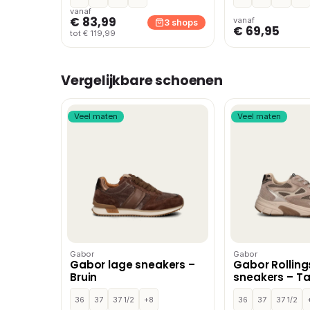
vanaf
€ 83,99
vanaf
3 shops
€ 69,95
tot € 119,99
Vergelijkbare schoenen
Veel maten
Veel maten
Gabor
Gabor
Gabor lage sneakers –
Gabor Rolling
Bruin
sneakers – T
36
37
37 1/2
+8
36
37
37 1/2