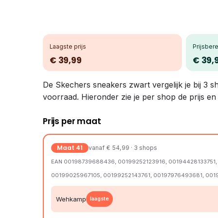
Laagste prijs
Prijsbere
€ 39,99
€ 39,
De Skechers sneakers zwart vergelijk je bij 3 s
voorraad. Hieronder zie je per shop de prijs e
Prijs per maat
Maat 41
vanaf € 54,99 · 3 shops
EAN 00198739688436, 00199252123916, 00194428133751,
00199025967105, 00199252143761, 00197976493681, 00
Wehkamp
laagste