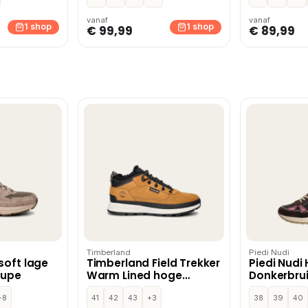
vanaf
vanaf
1 shop
1 shop
€ 99,99
€ 89,99
Timberland
Piedi Nudi
soft lage
Timberland Field Trekker
Piedi Nudi
aupe
Warm Lined hoge
Donkerbru
sneakers – Geel
+8
41
42
43
+3
38
39
40