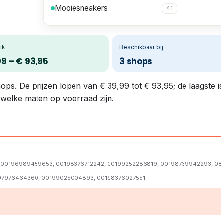
Mooiesneakers
41
ik
Beschikbaar bij
99 – € 93,95
3 shops
hops. De prijzen lopen van € 39,99 tot € 93,95; de laagste i
n welke maten op voorraad zijn.
 00196989459653, 00198376712242, 00199252286819, 00198739942293, 0
197976464360, 00199025004893, 00198376027551