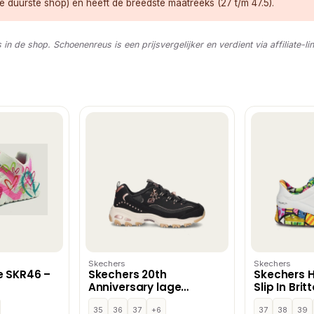
 duurste shop) én heeft de breedste maatreeks (27 t/m 47.5).
s in de shop. Schoenenreus is een prijsvergelijker en verdient via affiliate-li
Skechers
Skechers
e SKR46 –
Skechers 20th
Skechers 
Anniversary lage
Slip In Brit
sneakers – Zwart
Landscap
35
36
37
+6
instapsch
37
38
39