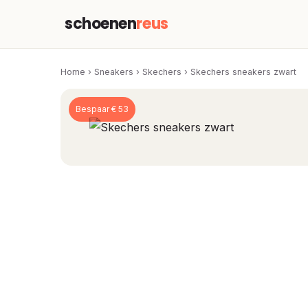
schoenen
reus
Home
›
Sneakers
›
Skechers
›
Skechers sneakers zwart
Bespaar € 53