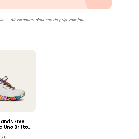
nks — dit verandert niets aan de prijs voor jou.
Hands Free
to Uno Britto
e
oenen – Wit
+1