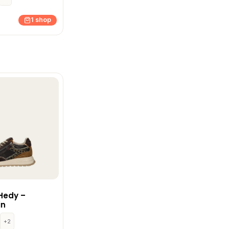
1 shop
 Hedy –
in
+2