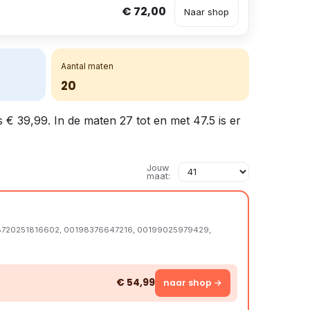
€ 72,00
Naar shop
Aantal maten
20
s € 39,99. In de maten 27 tot en met 47.5 is er
Jouw
maat:
8720251816602, 00198376647216, 00199025979429,
€ 54,99
naar shop →