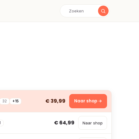
€ 39,99
Naar shop →
32
+15
€ 64,99
Naar shop
1