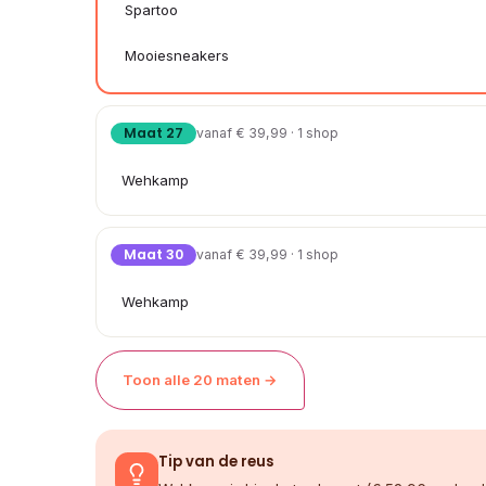
Spartoo
Mooiesneakers
Maat 27
vanaf € 39,99 · 1 shop
Wehkamp
Maat 30
vanaf € 39,99 · 1 shop
Wehkamp
Toon alle 20 maten →
Tip van de reus