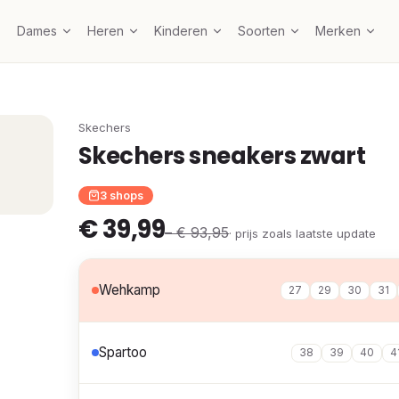
Dames
Heren
Kinderen
Soorten
Merken
Skechers
Skechers sneakers zwart
3 shops
€ 39,99
– € 93,95
· prijs zoals laatste update
Wehkamp
27
29
30
31
Spartoo
38
39
40
4