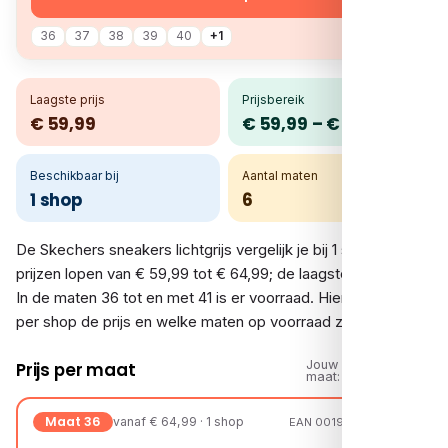
36
37
38
39
40
+1
Laagste prijs
Prijsbereik
€ 59,99
€ 59,99 – € 64,99
Beschikbaar bij
Aantal maten
1 shop
6
De Skechers sneakers lichtgrijs vergelijk je bij 1 shop. De
prijzen lopen van € 59,99 tot € 64,99; de laagste is € 59,99.
In de maten 36 tot en met 41 is er voorraad. Hieronder zie je
per shop de prijs en welke maten op voorraad zijn.
Jouw
Prijs per maat
maat:
Maat 36
vanaf € 64,99 · 1 shop
EAN 00199252291622