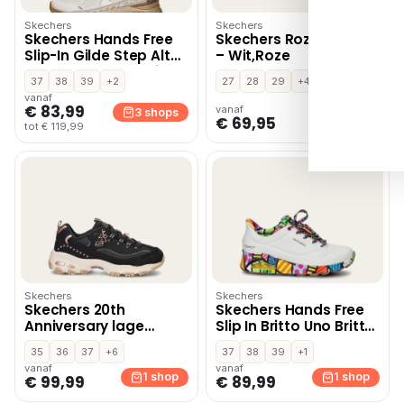
Skechers
Skechers
Skechers Hands Free
Skechers Roze SKR46
Slip-In Gilde Step Altus
– Wit,Roze
lage sneakers – Wit
37
38
39
+2
27
28
29
+4
vanaf
€ 83,99
vanaf
3 shops
1 shop
€ 69,95
tot € 119,99
Skechers
Skechers
Skechers 20th
Skechers Hands Free
Anniversary lage
Slip In Britto Uno Britto
sneakers – Zwart
Landscape
35
36
37
+6
37
38
39
+1
instapschoenen – Wit
vanaf
vanaf
1 shop
1 shop
€ 99,99
€ 89,99