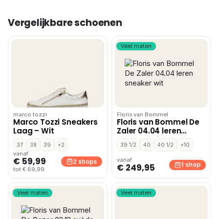
Vergelijkbare schoenen
Veel maten
marco tozzi
Floris van Bommel
Marco Tozzi Sneakers
Floris van Bommel De
Laag – Wit
Zaler 04.04 leren
sneaker wit
37
38
39
+2
39 1/2
40
40 1/2
+10
vanaf
€ 59,99
vanaf
2 shops
1 shop
€ 249,95
tot € 69,99
Veel maten
Veel maten