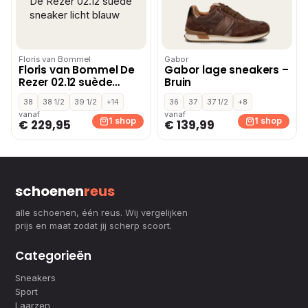
Floris van Bommel
Gabor
Floris van Bommel De
Gabor lage sneakers –
Rezer 02.12 suède
Bruin
sneaker licht blauw
38
38 1/2
39 1/2
+14
36
37
37 1/2
+8
vanaf
vanaf
1 shop
1 shop
€ 229,95
€ 139,99
schoenen
reus
alle schoenen, één reus. Wij vergelijken
prijs en maat zodat jij scherp scoort.
Categorieën
Sneakers
Sport
Laarzen