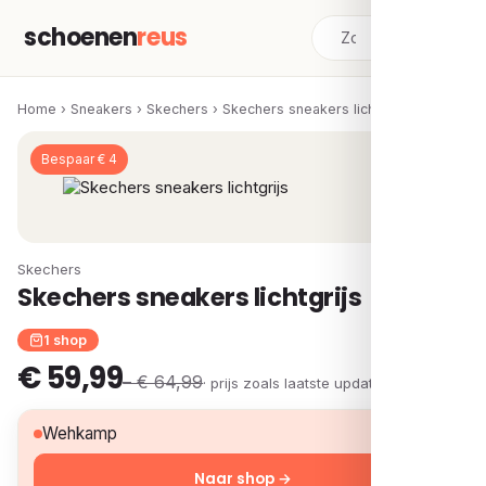
schoenen
reus
Home
›
Sneakers
›
Skechers
›
Skechers sneakers lichtgrijs
Bespaar € 4
Skechers
Skechers sneakers lichtgrijs
1 shop
€ 59,99
– € 64,99
· prijs zoals laatste update
€ 59,99
Wehkamp
Naar shop →