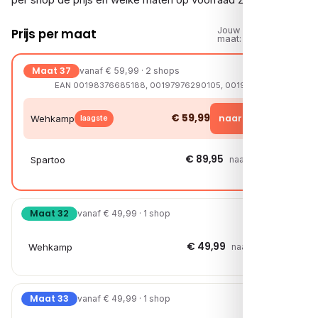
Jouw
Prijs per maat
maat:
Maat 37
vanaf € 59,99 · 2 shops
EAN 00198376685188, 00197976290105, 00197627201382
€ 59,99
naar shop →
Wehkamp
laagste
€ 89,95
Spartoo
naar shop →
Maat 32
vanaf € 49,99 · 1 shop
€ 49,99
Wehkamp
naar shop →
Maat 33
vanaf € 49,99 · 1 shop