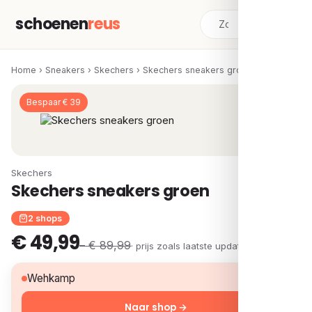
schoenen
reus
Home
›
Sneakers
›
Skechers
›
Skechers sneakers groen
Bespaar € 39
Skechers
Skechers sneakers groen
2 shops
€ 49,99
– € 89,99
· prijs zoals laatste update
€ 49,99
Wehkamp
Naar shop →