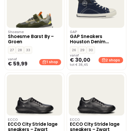
Shoesme
GAP
Shoesme Barst By –
GAP Sneakers
Groen
Houston Denim
GAL501F6TYELYB Blauw
27
28
33
26
29
30
– Donker blauw
vanaf
€ 30,00
vanaf
2 shops
1 shop
€ 59,99
tot € 38,45
ECCO
ECCO
ECCO City Stride lage
ECCO City Stride lage
sneakers – Zwart
sneakers – Zwart