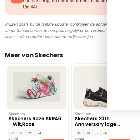
duurste shop) én heeft de breedste maatreeks (32
t/m 44).
Prijzen zoals bij de laatste update; controleer de actuele prijs in de
shop. Schoenenreus is een prijsvergelijker en verdient via affiliate-
links — dit verandert niets aan de prijs voor jou.
Meer van Skechers
Skechers
Skechers
Skechers Roze SKR46
Skechers 20th
– Wit,Roze
Anniversary lage
sneakers – Zwart
27
28
29
+4
35
36
37
+6
vanaf
vanaf