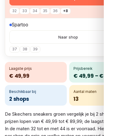
32
33
34
35
36
+8
€ 89,95
Spartoo
Naar shop
37
38
39
Laagste prijs
Prijsbereik
€ 49,99
€ 49,99 – € 89,99
Beschikbaar bij
Aantal maten
2 shops
13
De Skechers sneakers groen vergelijk je bij 2 shops. De
prijzen lopen van € 49,99 tot € 89,99; de laagste is € 49,99.
In de maten 32 tot en met 44 is er voorraad. Hieronder zie je
per shop de prijs en welke maten op voorraad zijn.