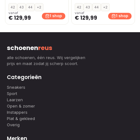
42
43
44
+2
42
43
44
+2
vanaf
vanaf
1 shop
1 shop
€ 129,99
€ 129,99
schoenen
reus
alle schoenen, één reus. Wij vergelijken
prijs en maat zodat jij scherp scoort.
Categorieën
Sneakers
Sport
Laarzen
Open & zomer
Instappers
Plat & gekleed
Overig
Merken