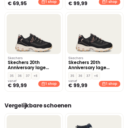
1 shop
1 shop
€ 69,95
€ 99,99
Skechers
Skechers
Skechers 20th
Skechers 20th
Anniversary lage
Anniversary lage
sneakers – Zwart
sneakers – Zwart
35
36
37
+6
35
36
37
+6
vanaf
vanaf
1 shop
1 shop
€ 99,99
€ 99,99
Vergelijkbare schoenen