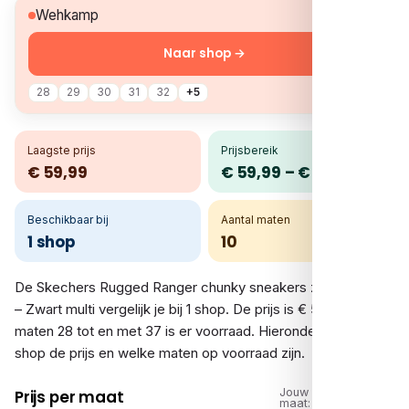
€ 59,99
Wehkamp
Naar shop →
28
29
30
31
32
+5
Laagste prijs
Prijsbereik
€ 59,99
€ 59,99 – € 59,99
Beschikbaar bij
Aantal maten
1 shop
10
De Skechers Rugged Ranger chunky sneakers zwart/blauw
– Zwart multi vergelijk je bij 1 shop. De prijs is € 59,99. In de
maten 28 tot en met 37 is er voorraad. Hieronder zie je per
shop de prijs en welke maten op voorraad zijn.
Jouw
Prijs per maat
maat: