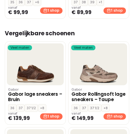
35
36
37
+6
37
38
39
+1
instapschoenen – Wit
vanaf
vanaf
1 shop
1 shop
€ 99,99
€ 89,99
Vergelijkbare schoenen
Veel maten
Veel maten
Gabor
Gabor
Gabor lage sneakers –
Gabor Rollingsoft lage
Bruin
sneakers – Taupe
36
37
37 1/2
+8
36
37
37 1/2
+8
vanaf
vanaf
1 shop
1 shop
€ 139,99
€ 149,99