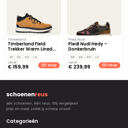
Timberland
Piedi Nudi
Timberland Field
Piedi Nudi Hedy –
Trekker Warm Lined
Donkerbruin
hoge sneakers – Geel
41
42
43
+3
38
39
40
+2
vanaf
vanaf
1 shop
1 shop
€ 159,99
€ 239,99
schoenen
reus
alle schoenen, één reus. Wij vergelijken
prijs en maat zodat jij scherp scoort.
Categorieën