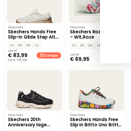
Skechers
Skechers
Skechers Hands Free
Skechers Roze SKR46
Slip-In Gilde Step Altus
– Wit,Roze
lage sneakers – Wit
37
38
39
+2
27
28
29
+4
vanaf
€ 83,99
vanaf
3 shops
1 shop
€ 69,95
tot € 119,99
Skechers
Skechers
Skechers 20th
Skechers Hands Free
Anniversary lage
Slip In Britto Uno Britto
sneakers – Zwart
Landscape