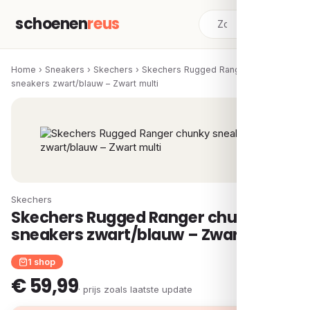
schoenen
reus
Home
›
Sneakers
›
Skechers
›
Skechers Rugged Ranger chunky
sneakers zwart/blauw – Zwart multi
Skechers
Skechers Rugged Ranger chunky
sneakers zwart/blauw – Zwart multi
1 shop
€ 59,99
· prijs zoals laatste update