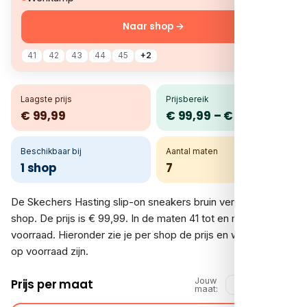
Naar shop →
41
42
43
44
45
+2
Laagste prijs
Prijsbereik
€ 99,99
€ 99,99 – € 99,99
Beschikbaar bij
Aantal maten
1 shop
7
De Skechers Hasting slip-on sneakers bruin vergelijk je bij 1
shop. De prijs is € 99,99. In de maten 41 tot en met 47.5 is er
voorraad. Hieronder zie je per shop de prijs en welke maten
op voorraad zijn.
Jouw
Prijs per maat
maat: