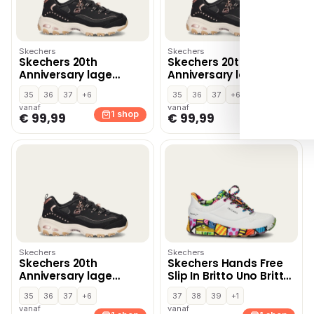
Skechers
Skechers
Skechers 20th
Skechers 20th
Anniversary lage
Anniversary lage
sneakers – Zwart
sneakers – Zwart
35
36
37
+6
35
36
37
+6
vanaf
vanaf
1 shop
1 shop
€ 99,99
€ 99,99
Skechers
Skechers
Skechers 20th
Skechers Hands Free
Anniversary lage
Slip In Britto Uno Britto
sneakers – Zwart
Landscape
35
36
37
+6
37
38
39
+1
instapschoenen – Wit
vanaf
vanaf