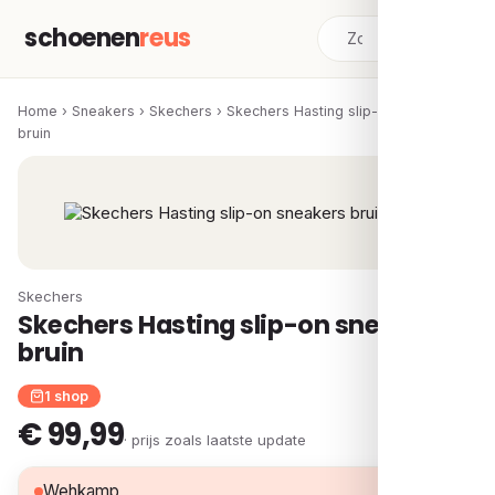
schoenen
reus
Home
›
Sneakers
›
Skechers
›
Skechers Hasting slip-on sneakers
bruin
Skechers
Skechers Hasting slip-on sneakers
bruin
1 shop
€ 99,99
· prijs zoals laatste update
€ 99,99
Wehkamp