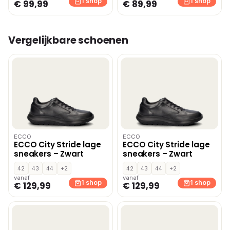
1 shop
1 shop
€ 99,99
€ 89,99
Vergelijkbare schoenen
ECCO
ECCO
ECCO City Stride lage
ECCO City Stride lage
sneakers – Zwart
sneakers – Zwart
42
43
44
+2
42
43
44
+2
vanaf
vanaf
1 shop
1 shop
€ 129,99
€ 129,99