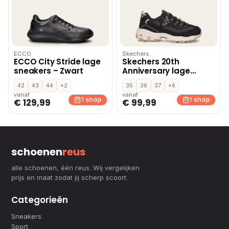
ECCO
Skechers
ECCO City Stride lage
Skechers 20th
sneakers – Zwart
Anniversary lage
sneakers – Zwart
42
43
44
+2
35
36
37
+6
vanaf
vanaf
1 shop
1 shop
€ 129,99
€ 99,99
schoenen
reus
alle schoenen, één reus. Wij vergelijken
prijs en maat zodat jij scherp scoort.
Categorieën
Sneakers
Sport