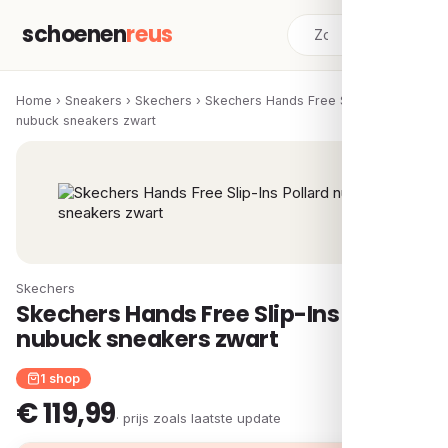
schoenen
reus
Home
›
Sneakers
›
Skechers
›
Skechers Hands Free Slip-Ins Pollard
nubuck sneakers zwart
Skechers
Skechers Hands Free Slip-Ins Pollard
nubuck sneakers zwart
1 shop
€ 119,99
· prijs zoals laatste update