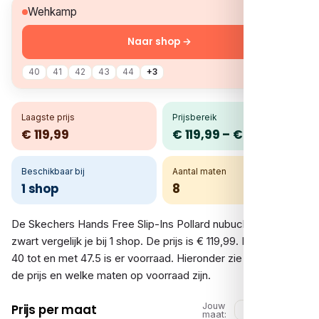
€ 119,99
Wehkamp
Naar shop →
40
41
42
43
44
+3
Laagste prijs
Prijsbereik
€ 119,99
€ 119,99 – € 119,99
Beschikbaar bij
Aantal maten
1 shop
8
De Skechers Hands Free Slip-Ins Pollard nubuck sneakers
zwart vergelijk je bij 1 shop. De prijs is € 119,99. In de maten
40 tot en met 47.5 is er voorraad. Hieronder zie je per shop
de prijs en welke maten op voorraad zijn.
Jouw
Prijs per maat
maat: