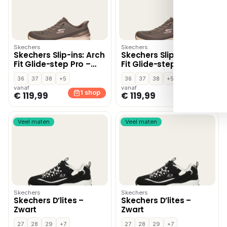
Skechers
Skechers
Skechers Slip-ins: Arch
Skechers Slip-ins: Arch
Fit Glide-step Pro –
Fit Glide-step Pro –
Donkerbruin
Donkerbruin
36
37
38
+5
36
37
38
+5
vanaf
vanaf
1 shop
1 shop
€ 119,99
€ 119,99
Veel maten
Veel maten
Skechers
Skechers
Skechers D’lites –
Skechers D’lites –
Zwart
Zwart
27
28
29
+7
27
28
29
+7