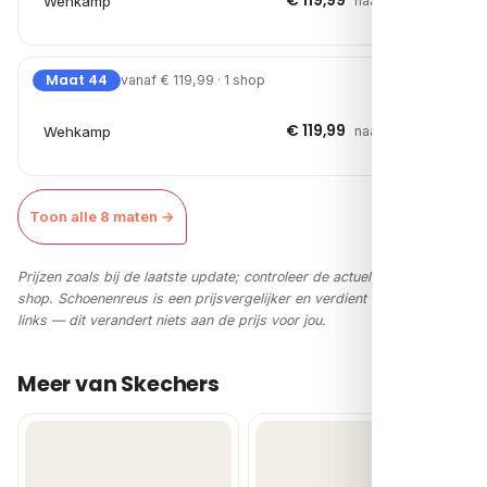
€ 119,99
Wehkamp
naar shop →
Maat 44
vanaf € 119,99 · 1 shop
€ 119,99
Wehkamp
naar shop →
Toon alle 8 maten →
Prijzen zoals bij de laatste update; controleer de actuele prijs in de
shop. Schoenenreus is een prijsvergelijker en verdient via affiliate-
links — dit verandert niets aan de prijs voor jou.
Meer van Skechers