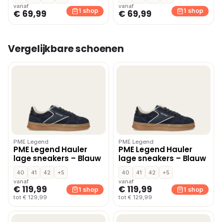
vanaf
vanaf
1 shop
1 shop
€ 69,99
€ 69,99
Vergelijkbare schoenen
PME Legend
PME Legend
PME Legend Hauler
PME Legend Hauler
lage sneakers – Blauw
lage sneakers – Blauw
40
41
42
+5
40
41
42
+5
vanaf
vanaf
€ 119,99
€ 119,99
1 shop
1 shop
tot € 129,99
tot € 129,99