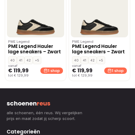
PME Legend
PME Legend
PME Legend Hauler
PME Legend Hauler
lage sneakers – Zwart
lage sneakers – Zwart
40
41
42
+5
40
41
42
+5
vanaf
vanaf
€ 119,99
€ 119,99
1 shop
1 shop
tot € 129,99
tot € 129,99
schoenen
reus
alle schoenen, één reus. Wij vergelijken
prijs en maat zodat jij scherp scoort.
Categorieën