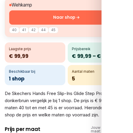
€ 99,99
Wehkamp
Naar shop →
40
41
42
44
45
Laagste prijs
Prijsbereik
€ 99,99
€ 99,99 – € 99,99
Beschikbaar bij
Aantal maten
1 shop
5
De Skechers Hands Free Slip-Ins Glide Step Pro sneakers
donkerbruin vergelijk je bij 1 shop. De prijs is € 99,99. In de
maten 40 tot en met 45 is er voorraad. Hieronder zie je per
shop de prijs en welke maten op voorraad zijn.
Jouw
Prijs per maat
maat: