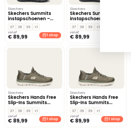
Skechers
Skechers
Skechers Summits
Skechers Summits
instapschoenen –
instapschoenen –
Zwart
Zwart
37
38
39
+1
37
38
39
+1
vanaf
vanaf
1 shop
1 shop
€ 89,99
€ 89,99
Skechers
Skechers
Skechers Hands Free
Skechers Hands Free
Slip-Ins Summits
Slip-Ins Summits
instapschoenen –
instapschoenen –
37
38
39
+1
37
38
39
+1
Groen
Groen
vanaf
vanaf
1 shop
1 shop
€ 89,99
€ 89,99