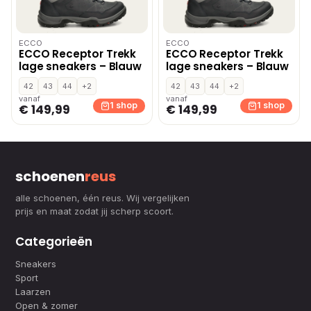
ECCO
ECCO
ECCO Receptor Trekk
ECCO Receptor Trekk
lage sneakers – Blauw
lage sneakers – Blauw
42
43
44
+2
42
43
44
+2
vanaf
vanaf
1 shop
1 shop
€ 149,99
€ 149,99
schoenen
reus
alle schoenen, één reus. Wij vergelijken
prijs en maat zodat jij scherp scoort.
Categorieën
Sneakers
Sport
Laarzen
Open & zomer