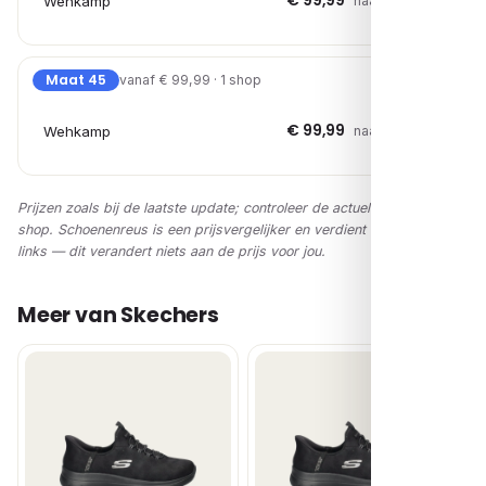
€ 99,99
Wehkamp
naar shop →
Maat 45
vanaf € 99,99 · 1 shop
€ 99,99
Wehkamp
naar shop →
Prijzen zoals bij de laatste update; controleer de actuele prijs in de
shop. Schoenenreus is een prijsvergelijker en verdient via affiliate-
links — dit verandert niets aan de prijs voor jou.
Meer van Skechers