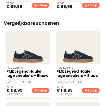
vanaf
vanaf
1 shop
1 shop
€ 69,99
€ 69,99
Vergelijkbare schoenen
PME Legend
PME Legend
PME Legend Hauler
PME Legend Hauler
lage sneakers – Blauw
lage sneakers – Blauw
40
41
42
+5
40
41
42
+5
vanaf
vanaf
€ 119,99
€ 119,99
1 shop
1 shop
tot € 129,99
tot € 129,99