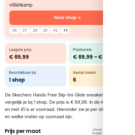
€ 69,99
Wehkamp
Naar shop →
36
37
38
39
40
+1
Laagste prijs
Prijsbereik
€ 69,99
€ 69,99 – € 69,99
Beschikbaar bij
Aantal maten
1 shop
6
De Skechers Hands Free Slip-Ins Glide sneakers grijs
vergelijk je bij 1 shop. De prijs is € 69,99. In de maten 36 tot
en met 41 is er voorraad. Hieronder zie je per shop de prijs
en welke maten op voorraad zijn.
Jouw
Prijs per maat
maat: