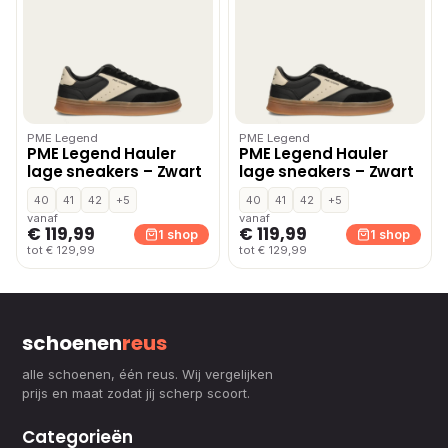
PME Legend
PME Legend
PME Legend Hauler
PME Legend Hauler
lage sneakers – Zwart
lage sneakers – Zwart
40
41
42
+5
40
41
42
+5
vanaf
vanaf
€ 119,99
€ 119,99
1 shop
1 shop
tot € 129,99
tot € 129,99
schoenen
reus
alle schoenen, één reus. Wij vergelijken
prijs en maat zodat jij scherp scoort.
Categorieën