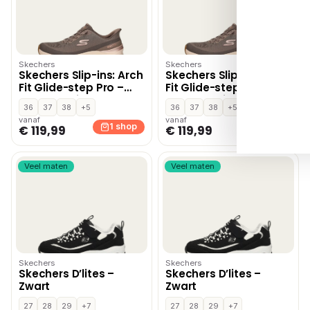
Skechers
Skechers
Skechers Slip-ins: Arch
Skechers Slip-ins: Arch
Fit Glide-step Pro –
Fit Glide-step Pro –
Donkerbruin
Donkerbruin
36
37
38
+5
36
37
38
+5
vanaf
vanaf
1 shop
1 shop
€ 119,99
€ 119,99
Veel maten
Veel maten
Skechers
Skechers
Skechers D’lites –
Skechers D’lites –
Zwart
Zwart
27
28
29
+7
27
28
29
+7