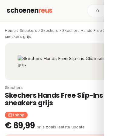
schoenen
reus
Home
›
Sneakers
›
Skechers
›
Skechers Hands Free Slip-Ins Glide
sneakers grijs
Skechers
Skechers Hands Free Slip-Ins Glide
sneakers grijs
1 shop
€ 69,99
· prijs zoals laatste update