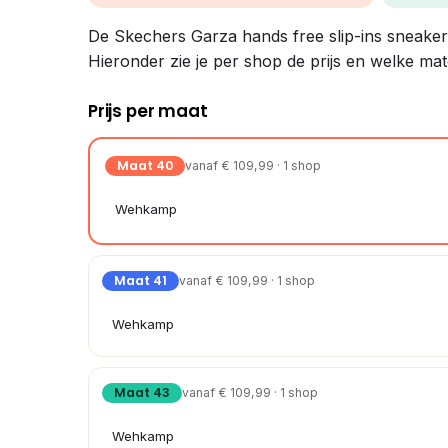
De Skechers Garza hands free slip-ins sneakers z
Hieronder zie je per shop de prijs en welke mat
Prijs per maat
Maat 40
vanaf € 109,99 · 1 shop
Wehkamp
Maat 41
vanaf € 109,99 · 1 shop
Wehkamp
Maat 43
vanaf € 109,99 · 1 shop
Wehkamp