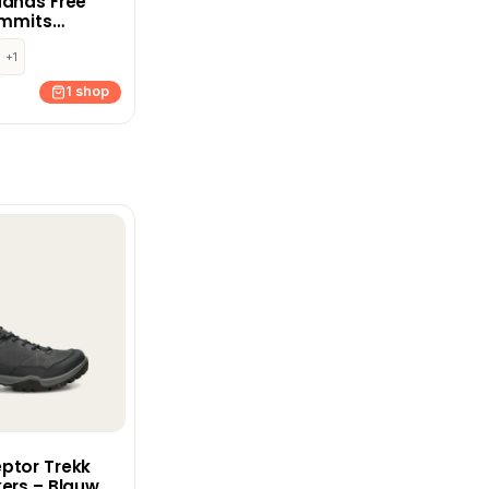
Hands Free
ummits
oenen –
+1
1 shop
ptor Trekk
ers – Blauw