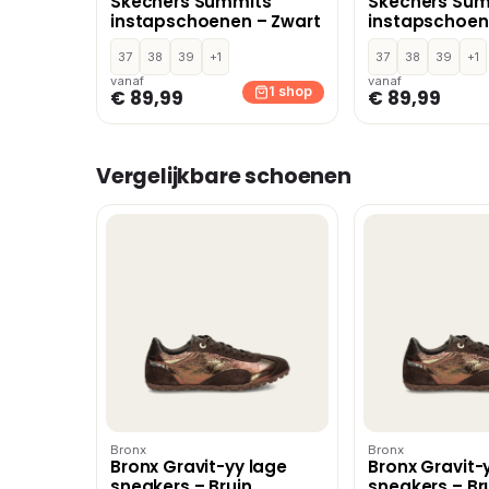
Skechers Summits
Skechers Su
instapschoenen – Zwart
instapschoen
37
38
39
+1
37
38
39
+1
vanaf
vanaf
1 shop
€ 89,99
€ 89,99
Vergelijkbare schoenen
Bronx
Bronx
Bronx Gravit-yy lage
Bronx Gravit-
sneakers – Bruin
sneakers – Br