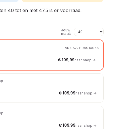
ten 40 tot en met 47.5 is er voorraad.
Jouw
maat:
EAN 08721108010945
€ 109,99
naar shop →
op
€ 109,99
naar shop →
hop
€ 109,99
naar shop →