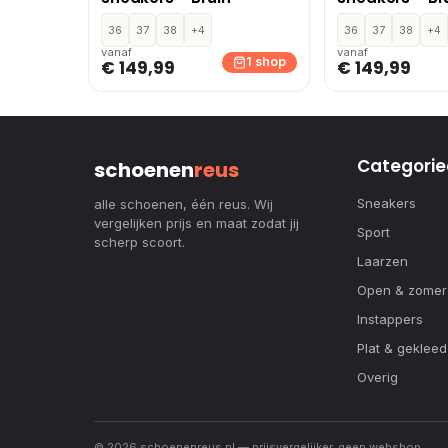
36
37
38
+4
36
37
38
+4
vanaf
vanaf
1 shop
€ 149,99
€ 149,99
Categorie
schoenen
reus
Sneakers
alle schoenen, één reus. Wij
vergelijken prijs en maat zodat jij
Sport
scherp scoort.
Laarzen
Open & zomer
Instappers
Plat & gekleed
Overig
© 2026 schoenenreus.nl — prijsvergelijker, geen webshop.