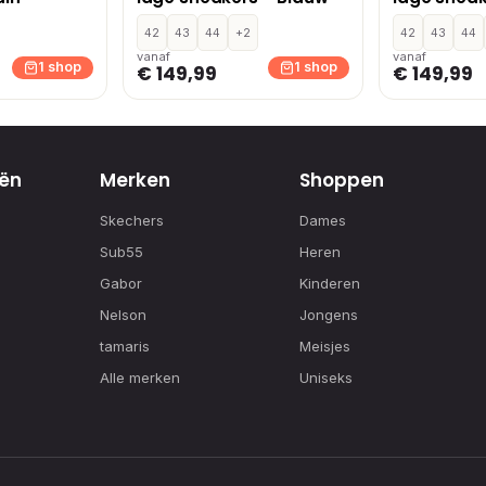
42
43
44
+2
42
43
44
vanaf
vanaf
1 shop
1 shop
€ 149,99
€ 149,99
ën
Merken
Shoppen
Skechers
Dames
Sub55
Heren
Gabor
Kinderen
Nelson
Jongens
tamaris
Meisjes
Alle merken
Uniseks