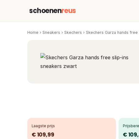
schoenen
reus
Home
›
Sneakers
›
Skechers
›
Skechers Garza hands free 
Laagste prijs
Prijsbere
€ 109,99
€ 109,