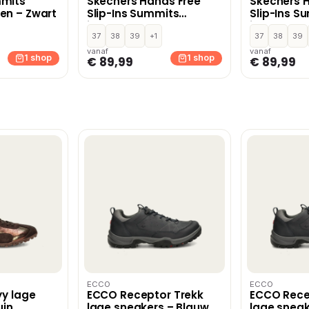
mmits
Skechers Hands Free
Skechers 
en – Zwart
Slip-Ins Summits
Slip-Ins S
instapschoenen –
instapsch
Groen
37
38
39
+1
Groen
37
38
39
vanaf
vanaf
1 shop
1 shop
€ 89,99
€ 89,99
ECCO
ECCO
yy lage
ECCO Receptor Trekk
ECCO Rece
uin
lage sneakers – Blauw
lage sneak