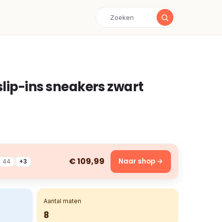
lip-ins sneakers zwart
€ 109,99
Naar shop →
44
+3
Aantal maten
8