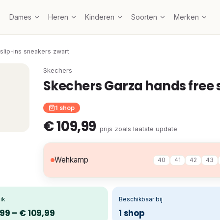
Dames
Heren
Kinderen
Soorten
Merken
slip-ins sneakers zwart
Skechers
Skechers Garza hands free s
1 shop
€ 109,99
· prijs zoals laatste update
Wehkamp
40
41
42
43
ik
Beschikbaar bij
99 – € 109,99
1 shop