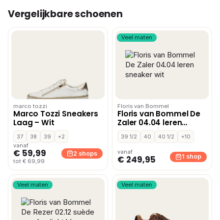
Vergelijkbare schoenen
Veel maten
marco tozzi
Floris van Bommel
Marco Tozzi Sneakers
Floris van Bommel De
Laag – Wit
Zaler 04.04 leren
sneaker wit
37
38
39
+2
39 1/2
40
40 1/2
+10
vanaf
€ 59,99
vanaf
2 shops
1 shop
€ 249,95
tot € 69,99
Veel maten
Veel maten