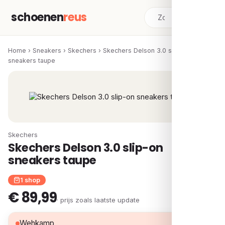
schoenen
reus
Home
›
Sneakers
›
Skechers
›
Skechers Delson 3.0 slip-on
sneakers taupe
Skechers
Skechers Delson 3.0 slip-on
sneakers taupe
1 shop
€ 89,99
· prijs zoals laatste update
€ 89,99
Wehkamp