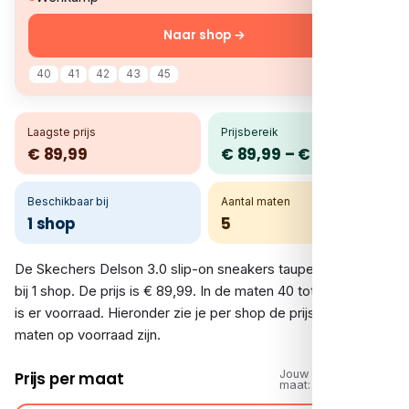
Naar shop →
40
41
42
43
45
Laagste prijs
Prijsbereik
€ 89,99
€ 89,99 – € 89,99
Beschikbaar bij
Aantal maten
1 shop
5
De Skechers Delson 3.0 slip-on sneakers taupe vergelijk je
bij 1 shop. De prijs is € 89,99. In de maten 40 tot en met 45
is er voorraad. Hieronder zie je per shop de prijs en welke
maten op voorraad zijn.
Jouw
Prijs per maat
maat: