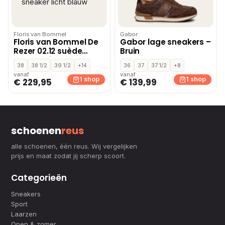
Floris van Bommel
Gabor
Floris van Bommel De
Gabor lage sneakers –
Rezer 02.12 suède
Bruin
sneaker licht blauw
38
38 1/2
39 1/2
+14
36
37
37 1/2
+8
vanaf
vanaf
1 shop
1 shop
€ 229,95
€ 139,99
schoenen
reus
alle schoenen, één reus. Wij vergelijken
prijs en maat zodat jij scherp scoort.
Categorieën
Sneakers
Sport
Laarzen
Open & zomer