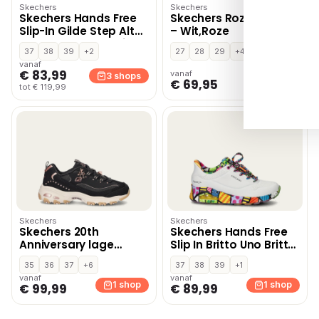
Skechers
Skechers
Skechers Hands Free
Skechers Roze SKR46
Slip-In Gilde Step Altus
– Wit,Roze
lage sneakers – Wit
37
38
39
+2
27
28
29
+4
vanaf
€ 83,99
vanaf
3 shops
1 shop
€ 69,95
tot € 119,99
Skechers
Skechers
Skechers 20th
Skechers Hands Free
Anniversary lage
Slip In Britto Uno Britto
sneakers – Zwart
Landscape
35
36
37
+6
37
38
39
+1
instapschoenen – Wit
vanaf
vanaf
1 shop
1 shop
€ 99,99
€ 89,99