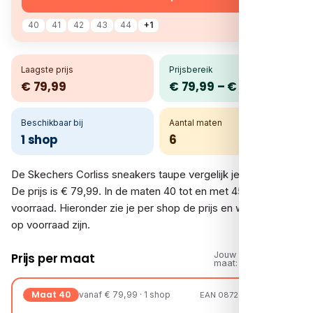
40
41
42
43
44
+1
Laagste prijs
Prijsbereik
€ 79,99
€ 79,99 – € 79,99
Beschikbaar bij
Aantal maten
1 shop
6
De Skechers Corliss sneakers taupe vergelijk je bij 1 shop.
De prijs is € 79,99. In de maten 40 tot en met 45 is er
voorraad. Hieronder zie je per shop de prijs en welke maten
op voorraad zijn.
Jouw
Prijs per maat
maat:
Maat 40
vanaf € 79,99 · 1 shop
EAN 08720251894983