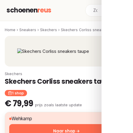
schoenen
reus
Home
›
Sneakers
›
Skechers
›
Skechers Corliss sneakers taupe
Skechers
Skechers Corliss sneakers taupe
1 shop
€ 79,99
· prijs zoals laatste update
€ 79,99
Wehkamp
Naar shop →