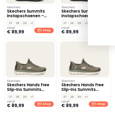
Skechers
Skechers
Skechers Summits
Skechers Summits
instapschoenen –
instapschoenen –
Zwart
Zwart
37
38
39
+1
37
38
39
+1
vanaf
vanaf
1 shop
1 shop
€ 89,99
€ 89,99
Skechers
Skechers
Skechers Hands Free
Skechers Hands Free
Slip-Ins Summits
Slip-Ins Summits
instapschoenen –
instapschoenen –
37
38
39
+1
37
38
39
+1
Groen
Groen
vanaf
vanaf
1 shop
1 shop
€ 89,99
€ 89,99