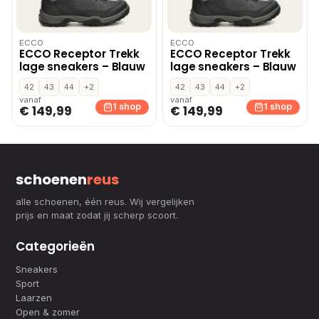
ECCO
ECCO
ECCO Receptor Trekk
ECCO Receptor Trekk
lage sneakers – Blauw
lage sneakers – Blauw
42
43
44
+2
42
43
44
+2
vanaf
vanaf
1 shop
1 shop
€ 149,99
€ 149,99
schoenen
reus
alle schoenen, één reus. Wij vergelijken
prijs en maat zodat jij scherp scoort.
Categorieën
Sneakers
Sport
Laarzen
Open & zomer