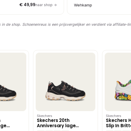
€ 49,99
naar shop →
Wehkamp
s in de shop. Schoenenreus is een prijsvergelijker en verdient via affiliate-li
Skechers
Skechers
h
Skechers 20th
Skechers 
age
Anniversary lage
Slip In Brit
art
sneakers – Zwart
Landscap