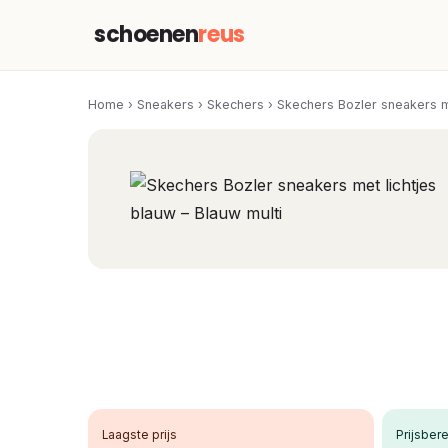
schoenen
reus
Home
›
Sneakers
›
Skechers
›
Skechers Bozler sneakers me
Laagste prijs
Prijsbere