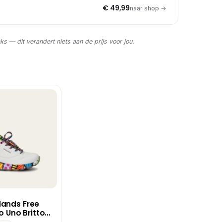
€ 49,99
naar shop →
nks — dit verandert niets aan de prijs voor jou.
Hands Free
to Uno Britto
e