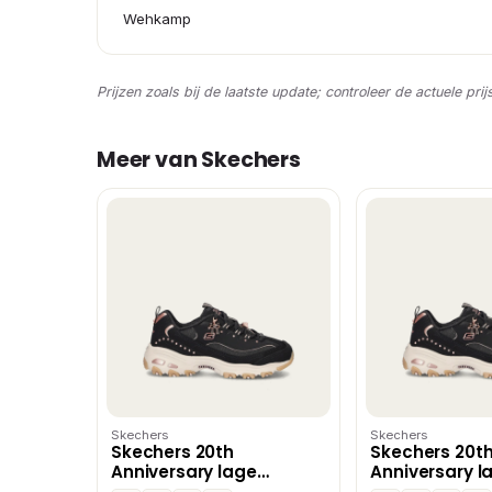
Wehkamp
Prijzen zoals bij de laatste update; controleer de actuele prij
Meer van Skechers
Skechers
Skechers
Skechers 20th
Skechers 20t
Anniversary lage
Anniversary l
sneakers – Zwart
sneakers – Zw