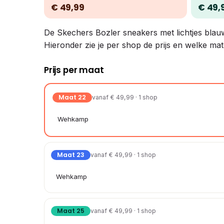
€ 49,99
€ 49,
De Skechers Bozler sneakers met lichtjes blauw –
Hieronder zie je per shop de prijs en welke mat
Prijs per maat
Maat 22
vanaf € 49,99 · 1 shop
Wehkamp
Maat 23
vanaf € 49,99 · 1 shop
Wehkamp
Maat 25
vanaf € 49,99 · 1 shop