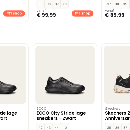
35
36
37
+6
instapsch
37
38
39
vanaf
vanaf
1 shop
1 shop
€ 99,99
€ 89,99
ECCO
Skechers
ide lage
ECCO City Stride lage
Skechers 
art
sneakers – Zwart
Anniversar
sneakers –
42
43
44
+2
35
36
37