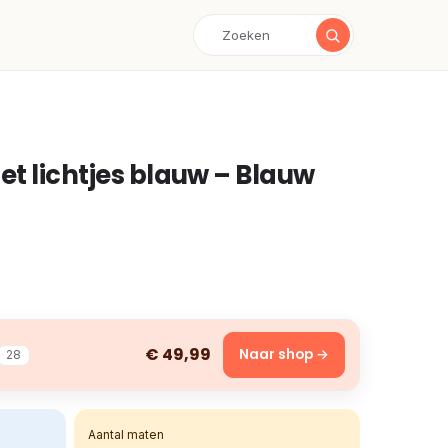
t lichtjes blauw – Blauw
€ 49,99
Naar shop →
28
Aantal maten