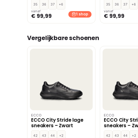
35
36
37
+6
35
36
37
+6
vanaf
vanaf
1 shop
€ 99,99
€ 99,99
Vergelijkbare schoenen
ECCO
ECCO
ECCO City Stride lage
ECCO City Str
sneakers – Zwart
sneakers – Zw
42
43
44
+2
42
43
44
+2