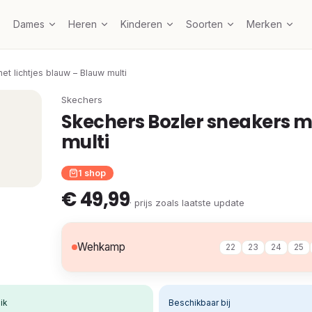
Dames
Heren
Kinderen
Soorten
Merken
t lichtjes blauw – Blauw multi
Skechers
Skechers Bozler sneakers me
multi
1 shop
€ 49,99
· prijs zoals laatste update
Wehkamp
22
23
24
25
ik
Beschikbaar bij