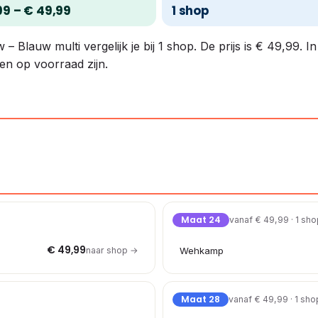
99 – € 49,99
1 shop
 Blauw multi vergelijk je bij 1 shop. De prijs is € 49,99. I
en op voorraad zijn.
Maat 24
vanaf € 49,99 · 1 sh
€ 49,99
naar shop →
Wehkamp
Maat 28
vanaf € 49,99 · 1 sho