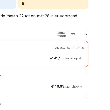
5
n de maten 22 tot en met 28 is er voorraad.
Jouw
maat:
EAN 08720251677920
€ 49,99
naar shop →
op
€ 49,99
naar shop →
p