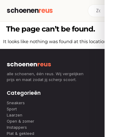
schoenen
reus
The page can’t be found.
It looks like nothing was found at this location.
schoenen
reus
alle schoenen, één reus. Wij vergelijken
prijs en maat zodat jij scherp scoort.
Categorieën
Sneakers
Sport
Laarzen
Open & zomer
Instappers
Plat & gekleed