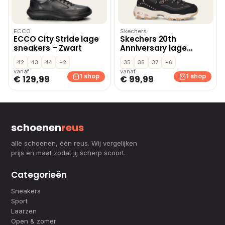
ECCO
Skechers
ECCO City Stride lage
Skechers 20th
sneakers – Zwart
Anniversary lage
sneakers – Zwart
42
43
44
+2
35
36
37
+6
vanaf
vanaf
1 shop
1 shop
€ 129,99
€ 99,99
schoenen
reus
alle schoenen, één reus. Wij vergelijken
prijs en maat zodat jij scherp scoort.
Categorieën
Sneakers
Sport
Laarzen
Open & zomer