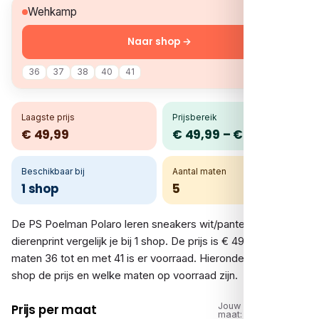
€ 49,99
Wehkamp
Naar shop →
36
37
38
40
41
Laagste prijs
Prijsbereik
€ 49,99
€ 49,99 – € 49,99
Beschikbaar bij
Aantal maten
1 shop
5
De PS Poelman Polaro leren sneakers wit/panter – Wit met
dierenprint vergelijk je bij 1 shop. De prijs is € 49,99. In de
maten 36 tot en met 41 is er voorraad. Hieronder zie je per
shop de prijs en welke maten op voorraad zijn.
Jouw
Prijs per maat
maat: