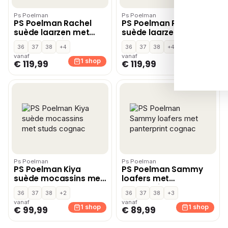
Ps Poelman
Ps Poelman
PS Poelman Rachel
PS Poelman Rachel
suède laarzen met
suède laarzen met
blokhak bruin
blokhak cognac
36
37
38
+4
36
37
38
+4
vanaf
vanaf
1 shop
1 shop
€ 119,99
€ 119,99
Ps Poelman
Ps Poelman
PS Poelman Kiya
PS Poelman Sammy
suède mocassins met
loafers met
studs cognac
panterprint cognac
36
37
38
+2
36
37
38
+3
vanaf
vanaf
1 shop
1 shop
€ 99,99
€ 89,99