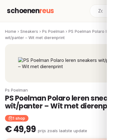
schoenen
reus
Home
›
Sneakers
›
Ps Poelman
›
PS Poelman Polaro leren sneakers
wit/panter – Wit met dierenprint
Ps Poelman
PS Poelman Polaro leren sneakers
wit/panter – Wit met dierenprint
1 shop
€ 49,99
· prijs zoals laatste update