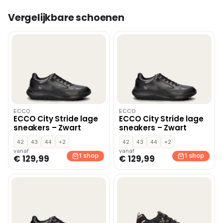
Vergelijkbare schoenen
ECCO
ECCO
ECCO City Stride lage
ECCO City Stride lage
sneakers – Zwart
sneakers – Zwart
42
43
44
+2
42
43
44
+2
vanaf
vanaf
1 shop
1 shop
€ 129,99
€ 129,99