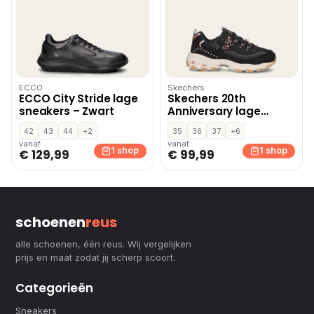
ECCO
Skechers
ECCO City Stride lage
Skechers 20th
sneakers – Zwart
Anniversary lage
sneakers – Zwart
42
43
44
+2
35
36
37
+6
vanaf
vanaf
1 shop
1 shop
€ 129,99
€ 99,99
schoenen
reus
alle schoenen, één reus. Wij vergelijken
prijs en maat zodat jij scherp scoort.
Categorieën
Sneakers