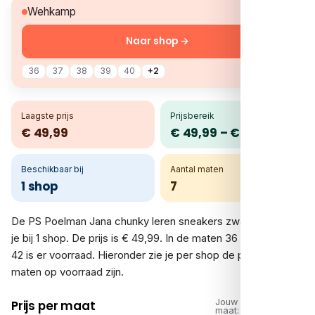
€ 49,99
Wehkamp
Naar shop →
36
37
38
39
40
+2
Laagste prijs
Prijsbereik
€ 49,99
€ 49,99 – € 49,99
Beschikbaar bij
Aantal maten
1 shop
7
De PS Poelman Jana chunky leren sneakers zwart vergelijk
je bij 1 shop. De prijs is € 49,99. In de maten 36 tot en met
42 is er voorraad. Hieronder zie je per shop de prijs en welke
maten op voorraad zijn.
Jouw
Prijs per maat
maat: