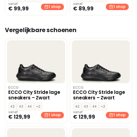
vanaf
vanaf
1 shop
1 shop
€ 99,99
€ 89,99
Vergelijkbare schoenen
ECCO
ECCO
ECCO City Stride lage
ECCO City Stride lage
sneakers – Zwart
sneakers – Zwart
42
43
44
+2
42
43
44
+2
vanaf
vanaf
1 shop
1 shop
€ 129,99
€ 129,99