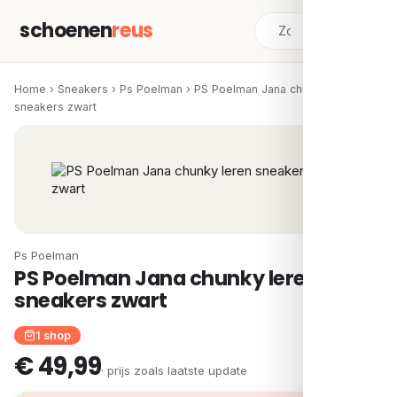
schoenen
reus
Home
›
Sneakers
›
Ps Poelman
›
PS Poelman Jana chunky leren
sneakers zwart
Ps Poelman
PS Poelman Jana chunky leren
sneakers zwart
1 shop
€ 49,99
· prijs zoals laatste update