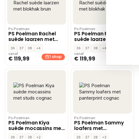
Ps Poelman
Ps Poelman
PS Poelman Rachel
PS Poelman Rachel
suède laarzen met
suède laarzen met
blokhak bruin
blokhak cognac
36
37
38
+4
36
37
38
+4
vanaf
vanaf
1 shop
1 shop
€ 119,99
€ 119,99
Ps Poelman
Ps Poelman
PS Poelman Kiya
PS Poelman Sammy
suède mocassins met
loafers met
studs cognac
panterprint cognac
36
37
38
+2
36
37
38
+3