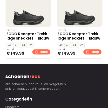
ECCO
ECCO
ECCO Receptor Trekk
ECCO Receptor Trekk
lage sneakers – Blauw
lage sneakers – Blauw
42
43
44
+2
42
43
44
+2
vanaf
vanaf
1 shop
1 shop
€ 149,99
€ 149,99
schoenen
reus
alle schoenen, één reus. Wij vergelijken
prijs en maat zodat jij scherp scoort.
Categorieën
Sneakers