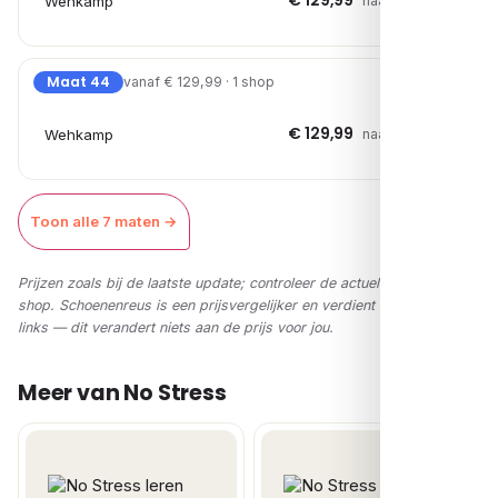
€ 129,99
Wehkamp
naar shop →
Maat 44
vanaf € 129,99 · 1 shop
€ 129,99
Wehkamp
naar shop →
Toon alle 7 maten →
Prijzen zoals bij de laatste update; controleer de actuele prijs in de
shop. Schoenenreus is een prijsvergelijker en verdient via affiliate-
links — dit verandert niets aan de prijs voor jou.
Meer van No Stress