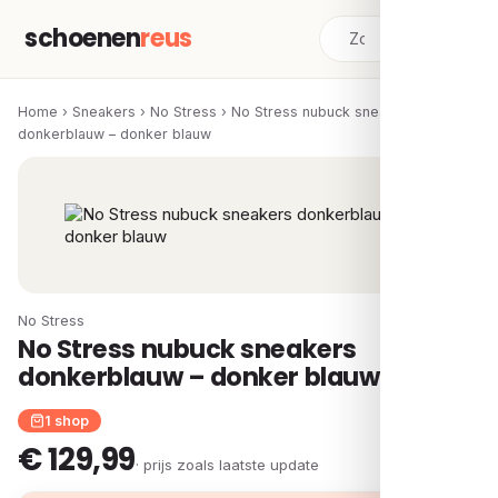
schoenen
reus
Home
›
Sneakers
›
No Stress
›
No Stress nubuck sneakers
donkerblauw – donker blauw
No Stress
No Stress nubuck sneakers
donkerblauw – donker blauw
1 shop
€ 129,99
· prijs zoals laatste update