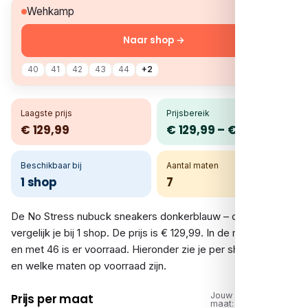
€ 129,99
Wehkamp
Naar shop →
40
41
42
43
44
+2
Laagste prijs
Prijsbereik
€ 129,99
€ 129,99 – € 129,99
Beschikbaar bij
Aantal maten
1 shop
7
De No Stress nubuck sneakers donkerblauw – donker blauw
vergelijk je bij 1 shop. De prijs is € 129,99. In de maten 40 tot
en met 46 is er voorraad. Hieronder zie je per shop de prijs
en welke maten op voorraad zijn.
Jouw
Prijs per maat
maat: