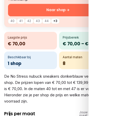
Naar shop →
40
41
42
43
44
+3
Laagste prijs
Prijsbereik
€ 70,00
€ 70,00 – € 139,99
Beschikbaar bij
Aantal maten
1 shop
8
De No Stress nubuck sneakers donkerblauw vergelijk je bij 1
shop. De prijzen lopen van € 70,00 tot € 139,99; de laagste
is € 70,00. In de maten 40 tot en met 47 is er voorraad.
Hieronder zie je per shop de prijs en welke maten op
voorraad zijn.
Jouw
Prijs per maat
maat: