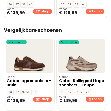
blokhak zwart
profielzool zwart
36
37
38
+4
36
37
38
+4
vanaf
vanaf
1 shop
1 shop
€ 139,99
€ 129,99
Vergelijkbare schoenen
Veel maten
Veel maten
Gabor
Gabor
Gabor lage sneakers –
Gabor Rollingsoft lage
Bruin
sneakers – Taupe
36
37
37 1/2
+8
36
37
37 1/2
+8
vanaf
vanaf
1 shop
1 shop
€ 139,99
€ 149,99