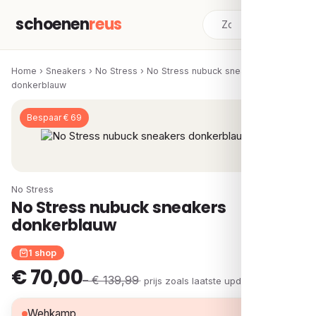
schoenen
reus
Home
›
Sneakers
›
No Stress
›
No Stress nubuck sneakers
donkerblauw
Bespaar € 69
No Stress
No Stress nubuck sneakers
donkerblauw
1 shop
€ 70,00
– € 139,99
· prijs zoals laatste update
€ 70,00
Wehkamp