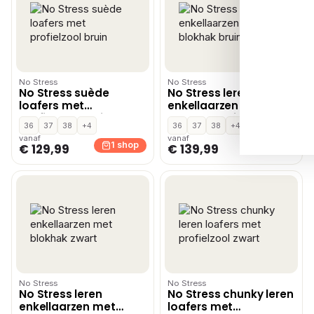
No Stress
No Stress
No Stress suède
No Stress leren
loafers met
enkellaarzen met
profielzool bruin
blokhak bruin
36
37
38
+4
36
37
38
+4
vanaf
vanaf
1 shop
1 shop
€ 129,99
€ 139,99
No Stress
No Stress
No Stress leren
No Stress chunky leren
enkellaarzen met
loafers met