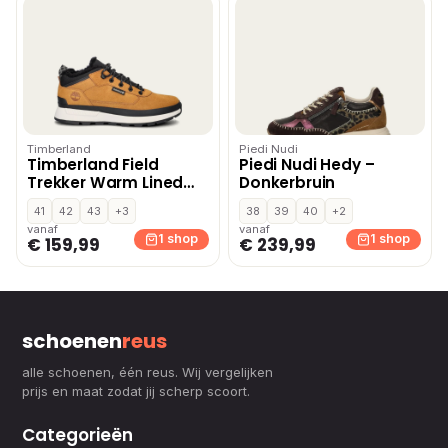
Timberland
Piedi Nudi
Timberland Field
Piedi Nudi Hedy –
Trekker Warm Lined
Donkerbruin
hoge sneakers – Geel
41
42
43
+3
38
39
40
+2
vanaf
vanaf
1 shop
1 shop
€ 159,99
€ 239,99
schoenen
reus
alle schoenen, één reus. Wij vergelijken
prijs en maat zodat jij scherp scoort.
Categorieën