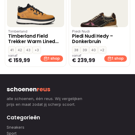
Timberland
Piedi Nudi
Timberland Field
Piedi Nudi Hedy –
Trekker Warm Lined
Donkerbruin
hoge sneakers – Geel
41
42
43
+3
38
39
40
+2
vanaf
vanaf
1 shop
1 shop
€ 159,99
€ 239,99
schoenen
reus
alle schoenen, één reus. Wij vergelijken
prijs en maat zodat jij scherp scoort.
Categorieën
Sneakers
Sport