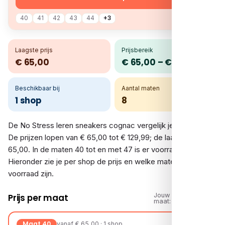
40
41
42
43
44
+3
Laagste prijs
Prijsbereik
€ 65,00
€ 65,00 – € 129,99
Beschikbaar bij
Aantal maten
1 shop
8
De No Stress leren sneakers cognac vergelijk je bij 1 shop.
De prijzen lopen van € 65,00 tot € 129,99; de laagste is €
65,00. In de maten 40 tot en met 47 is er voorraad.
Hieronder zie je per shop de prijs en welke maten op
voorraad zijn.
Jouw
Prijs per maat
maat:
Maat 40
vanaf € 65,00 · 1 shop