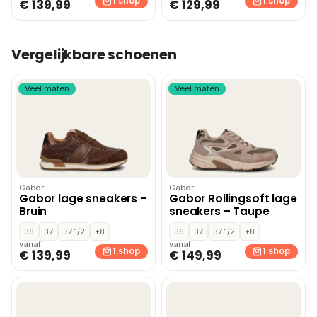
1 shop
1 shop
€ 139,99
€ 129,99
Vergelijkbare schoenen
Veel maten
Veel maten
Gabor
Gabor
Gabor lage sneakers –
Gabor Rollingsoft lage
Bruin
sneakers – Taupe
36
37
37 1/2
+8
36
37
37 1/2
+8
vanaf
vanaf
1 shop
1 shop
€ 139,99
€ 149,99