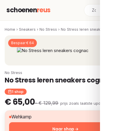
schoenen
reus
Home
›
Sneakers
›
No Stress
›
No Stress leren sneakers cognac
Bespaar € 64
No Stress
No Stress leren sneakers cognac
1 shop
€ 65,00
– € 129,99
· prijs zoals laatste update
€ 65,00
Wehkamp
Naar shop →