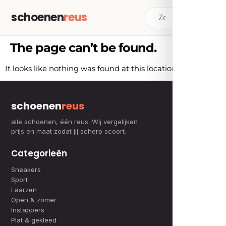
schoenen
reus
The page can’t be found.
It looks like nothing was found at this location.
schoenen
reus
alle schoenen, één reus. Wij vergelijken
prijs en maat zodat jij scherp scoort.
Categorieën
Sneakers
Sport
Laarzen
Open & zomer
Instappers
Plat & gekleed