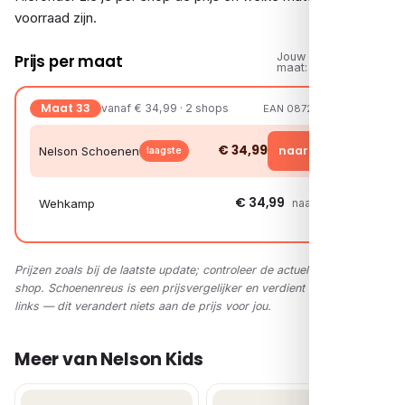
voorraad zijn.
Jouw
Prijs per maat
maat:
Maat 33
vanaf € 34,99 · 2 shops
EAN 08721108168653
€ 34,99
naar shop →
Nelson Schoenen
laagste
€ 34,99
Wehkamp
naar shop →
Prijzen zoals bij de laatste update; controleer de actuele prijs in de
shop. Schoenenreus is een prijsvergelijker en verdient via affiliate-
links — dit verandert niets aan de prijs voor jou.
Meer van Nelson Kids