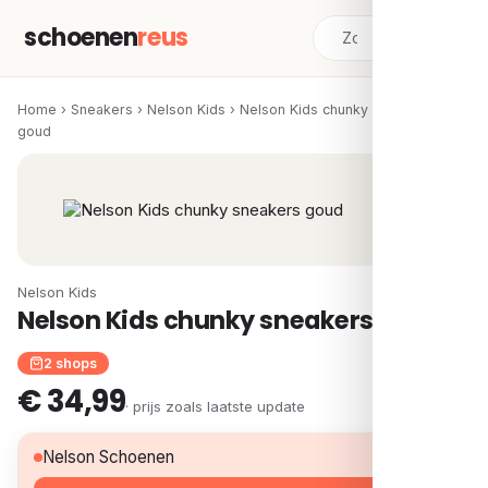
schoenen
reus
Home
›
Sneakers
›
Nelson Kids
›
Nelson Kids chunky sneakers
goud
Nelson Kids
Nelson Kids chunky sneakers goud
2 shops
€ 34,99
· prijs zoals laatste update
€ 34,99
Nelson Schoenen