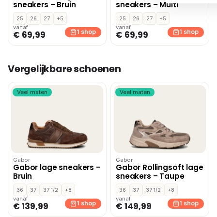
sneakers – Bruin
sneakers – Multi
25
26
27
+5
25
26
27
+5
vanaf
vanaf
1 shop
1 shop
€ 69,99
€ 69,99
Vergelijkbare schoenen
Veel maten
Veel maten
Gabor
Gabor
Gabor lage sneakers –
Gabor Rollingsoft lage
Bruin
sneakers – Taupe
36
37
37 1/2
+8
36
37
37 1/2
+8
vanaf
vanaf
1 shop
1 shop
€ 139,99
€ 149,99