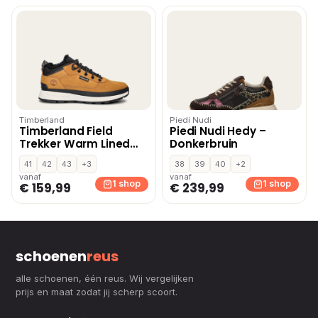
Timberland
Piedi Nudi
Timberland Field
Piedi Nudi Hedy –
Trekker Warm Lined
Donkerbruin
hoge sneakers – Geel
41
42
43
+3
38
39
40
+2
vanaf
vanaf
1 shop
1 shop
€ 159,99
€ 239,99
schoenen
reus
alle schoenen, één reus. Wij vergelijken
prijs en maat zodat jij scherp scoort.