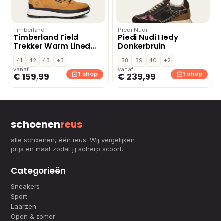
Timberland
Piedi Nudi
Timberland Field
Piedi Nudi Hedy –
Trekker Warm Lined
Donkerbruin
hoge sneakers – Geel
41
42
43
+3
38
39
40
+2
vanaf
vanaf
1 shop
1 shop
€ 159,99
€ 239,99
schoenen
reus
alle schoenen, één reus. Wij vergelijken
prijs en maat zodat jij scherp scoort.
Categorieën
Sneakers
Sport
Laarzen
Open & zomer