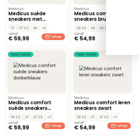
Medicus
Medicus
Medicus suède
Medicus comfort leren
sneakers met
sneakers bruin
dierenprint taupe
37
37 1/2
38
+6
36 1/2
38
38 1/2
+4
vanaf
vanaf
1 shop
1 shop
€ 59,99
€ 54,99
Veel maten
Veel maten
Medicus
Medicus
Medicus comfort
Medicus comfort leren
suède sneakers
sneakers zwart
donkerblauw
36 1/2
37
37 1/2
+7
36 1/2
37
37 1/2
+7
vanaf
vanaf
1 shop
1 shop
€ 59,99
€ 54,99