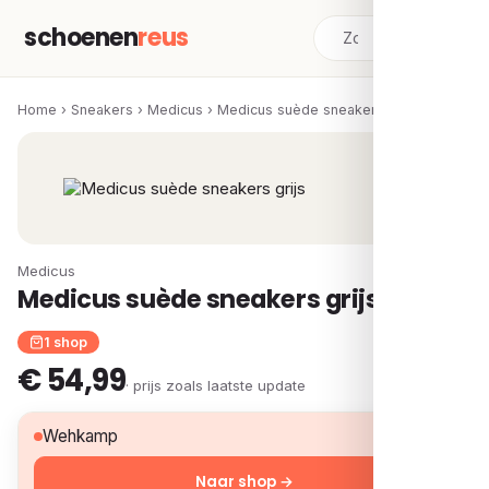
schoenen
reus
Home
›
Sneakers
›
Medicus
›
Medicus suède sneakers grijs
Medicus
Medicus suède sneakers grijs
1 shop
€ 54,99
· prijs zoals laatste update
€ 54,99
Wehkamp
Naar shop →