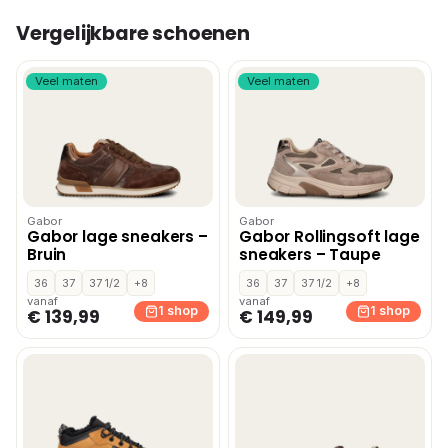
Vergelijkbare schoenen
Veel maten
Veel maten
Gabor
Gabor
Gabor lage sneakers –
Gabor Rollingsoft lage
Bruin
sneakers – Taupe
36
37
37 1/2
+8
36
37
37 1/2
+8
vanaf
vanaf
1 shop
1 shop
€ 139,99
€ 149,99