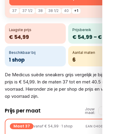
37
37 1/2
38
38 1/2
40
+1
Laagste prijs
Prijsbereik
€ 54,99
€ 54,99 – € 54,99
Beschikbaar bij
Aantal maten
1 shop
6
De Medicus suède sneakers grijs vergelijk je bij 1 shop. De
prijs is € 54,99. In de maten 37 tot en met 40.5 is er
voorraad. Hieronder zie je per shop de prijs en welke maten
op voorraad zijn.
Jouw
Prijs per maat
maat:
Maat 37
vanaf € 54,99 · 1 shop
EAN 04063871930292