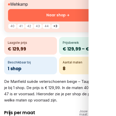
€ 129,99
Wehkamp
Naar shop →
40
41
42
43
44
+3
Laagste prijs
Prijsbereik
€ 129,99
€ 129,99 – € 129,99
Beschikbaar bij
Aantal maten
1 shop
8
De Manfield suède veterschoenen beige – Taupe vergelijk
je bij 1 shop. De prijs is € 129,99. In de maten 40 tot en met
47 is er voorraad. Hieronder zie je per shop de prijs en
welke maten op voorraad zijn.
Jouw
Prijs per maat
maat: