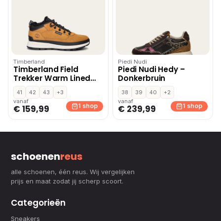
Timberland
Piedi Nudi
Timberland Field
Piedi Nudi Hedy –
Trekker Warm Lined
Donkerbruin
hoge sneakers – Geel
41
42
43
+3
38
39
40
+2
vanaf
vanaf
1 shop
1 shop
€ 159,99
€ 239,99
schoenen
reus
alle schoenen, één reus. Wij vergelijken
prijs en maat zodat jij scherp scoort.
Categorieën
Sneakers