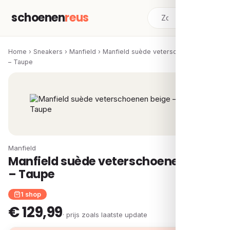
schoenen
reus
Home
›
Sneakers
›
Manfield
›
Manfield suède veterschoenen beige
– Taupe
Manfield
Manfield suède veterschoenen beige
– Taupe
1 shop
€ 129,99
· prijs zoals laatste update