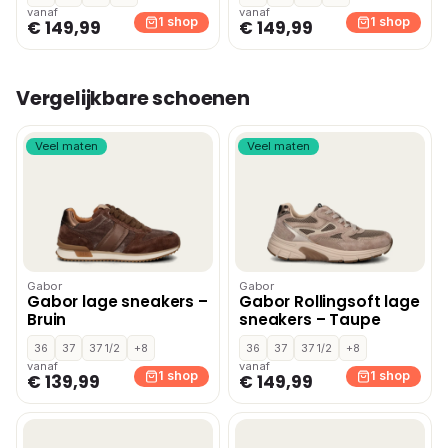
vanaf
vanaf
1 shop
1 shop
€ 149,99
€ 149,99
Vergelijkbare schoenen
Veel maten
Veel maten
Gabor
Gabor
Gabor lage sneakers –
Gabor Rollingsoft lage
Bruin
sneakers – Taupe
36
37
37 1/2
+8
36
37
37 1/2
+8
vanaf
vanaf
1 shop
1 shop
€ 139,99
€ 149,99