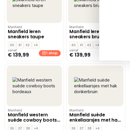
Manfield
Manfield
Manfield leren
Manfield leren
sneakers taupe
sneakers bruin
40
41
42
+4
40
41
42
+4
vanaf
vanaf
1 shop
1 shop
€ 139,99
€ 139,99
Manfield
Manfield
Manfield western
Manfield suède
suède cowboy boots
enkellaarsjes met hak
bordeaux
donkerbruin
36
37
38
+4
36
37
38
+4