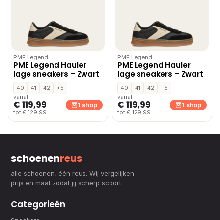
PME Legend
PME Legend
PME Legend Hauler
PME Legend Hauler
lage sneakers – Zwart
lage sneakers – Zwart
40
41
42
+5
40
41
42
+5
vanaf
vanaf
€ 119,99
€ 119,99
1 shop
1 shop
tot € 129,99
tot € 129,99
schoenen
reus
alle schoenen, één reus. Wij vergelijken
prijs en maat zodat jij scherp scoort.
Categorieën