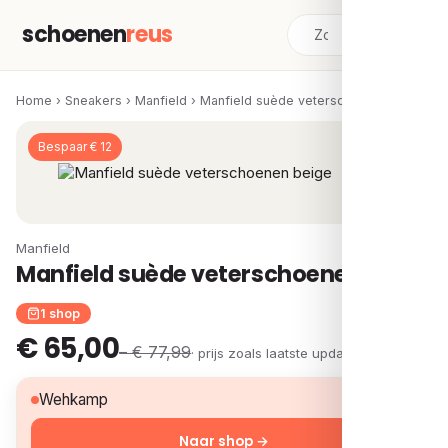
schoenen
reus
Home
›
Sneakers
›
Manfield
›
Manfield suède veterschoenen beige
Bespaar € 12
Manfield
Manfield suède veterschoenen beige
1 shop
€ 65,00
– € 77,99
· prijs zoals laatste update
€ 65,00
Wehkamp
Naar shop →