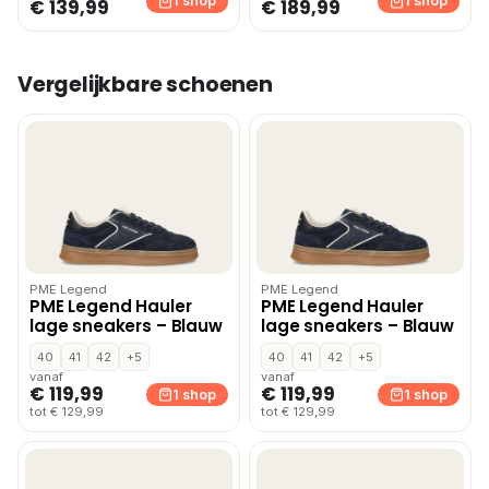
1 shop
1 shop
€ 139,99
€ 189,99
Vergelijkbare schoenen
PME Legend
PME Legend
PME Legend Hauler
PME Legend Hauler
lage sneakers – Blauw
lage sneakers – Blauw
40
41
42
+5
40
41
42
+5
vanaf
vanaf
€ 119,99
€ 119,99
1 shop
1 shop
tot € 129,99
tot € 129,99