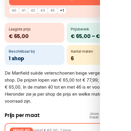
40
41
42
43
45
+1
Laagste prijs
Prijsbereik
€ 65,00
€ 65,00 – € 77,99
Beschikbaar bij
Aantal maten
1 shop
6
De Manfield suède veterschoenen beige vergelijk je bij 1
shop. De prijzen lopen van € 65,00 tot € 77,99; de laagste is
€ 65,00. In de maten 40 tot en met 46 is er voorraad.
Hieronder zie je per shop de prijs en welke maten op
voorraad zijn.
Jouw
Prijs per maat
maat:
Maat 40
vanaf € 65,00 · 1 shop